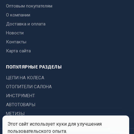
Оптовым покупателям
Запчасти на полуприцепы
О компании
Амортизаторы для полуприцепов
Доставка и оплата
Новости
Весь раздел
Контакты
Карта сайта
Запчасти КамАЗ
ПОПУЛЯРНЫЕ РАЗДЕЛЫ
Двигатель
Система питания
ЦЕПИ НА КОЛЕСА
Система выпуска газа
ОТОПИТЕЛИ САЛОНА
Система охлаждения
ИНСТРУМЕНТ
Сцепление
АВТОТОВАРЫ
Коробка передач
МЕТИЗЫ
Коробка передач ZF
Этот сайт использует куки для улучшения
Показать ещё
пользовательского опыта.