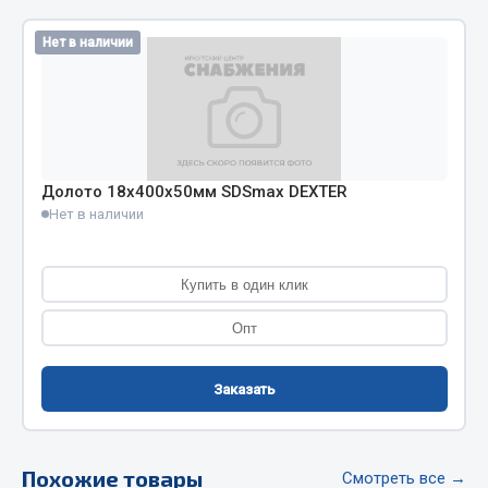
Кольца стопорные
Нет в наличии
Пресс-масленки
Пробки
Пружины
Хомуты
Показать ещё
Долото 18х400х50мм SDSmax DEXTER
Нет в наличии
Весь раздел
Купить в один клик
Соединительные элементы
Опт
Camozzi
Заказать
Адаптеры и переходники
Тройники
Трубки, муфты, гайки
Похожие товары
Смотреть все →
Угольники