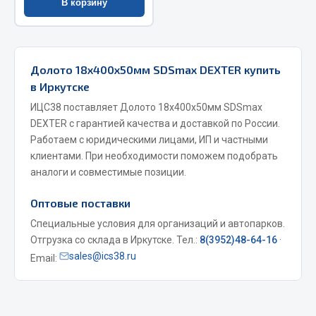
В корзину
Весь раздел
Цепи подъёмные
Долото 18х400х50мм SDSmax DEXTER купить
в Иркутске
Весь раздел
ИЦС38 поставляет Долото 18х400х50мм SDSmax
DEXTER с гарантией качества и доставкой по России.
Работаем с юридическими лицами, ИП и частными
РТИ
клиентами. При необходимости поможем подобрать
аналоги и совместимые позиции.
Кольца уплотнительные
Лента конвейерная
Оптовые поставки
Манжеты
Специальные условия для организаций и автопарков.
Паронит
Отгрузка со склада в Иркутске. Тел.:
8(3952)48-64-16
·
Патрубки
sales@ics38.ru
Email:
Прокладки
Рукава высокого давления