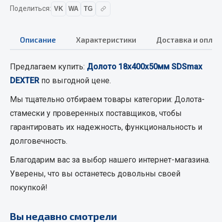
Вымпела
Поделиться:
VK
WA
TG
Показать ещё
Описание
Характеристики
Доставка и оплат
Весь раздел
Предлагаем купить:
Долото 18х400х50мм SDSmax
Смазочные материалы
DEXTER
по выгодной цене.
Мы тщательно отбираем товары категории:
Долота-
Масла
стамески
у проверенных поставщиков, чтобы
Охладжающие жидкости
гарантировать их надежность, функциональность и
Технические жидкости
долговечность.
Весь раздел
Благодарим вас за выбор нашего интернет-магазина.
Уверены, что вы останетесь довольны своей
МЕТИЗЫ
покупкой!
Болты
Вы недавно смотрели
Гайки