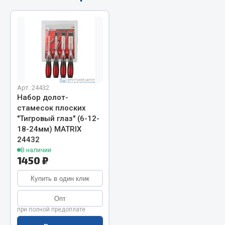
Фитинги
Штуцеры
Весь раздел
Инструмент
Арт. 24432
Набор долот-
Автомобильный инструмент
стамесок плоских
"Тигровый глаз" (6-12-
Измерительный инструмент
18-24мм) MATRIX
Крепежный инструмент
24432
Режущий инструмент
В наличии
1450 ₽
Силовое оборудование
Слесарный инструмент
Купить в один клик
Столярный инструмент
Опт
Показать ещё
при полной предоплате