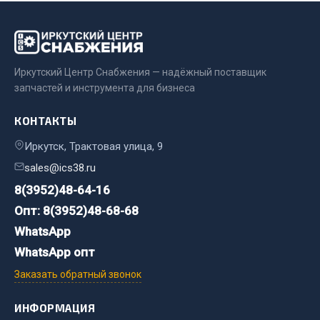
Показать ещё
Весь раздел
Иркутский Центр Снабжения — надёжный поставщик
Автомобильная электрика
запчастей и инструмента для бизнеса
Автолампы
КОНТАКТЫ
Блоки реле и предохранителей
Иркутск, Трактовая улица, 9
Вилки нагрузочные
sales@ics38.ru
Выключатели и переключатели клавишные
8(3952)48-64-16
Выключатели кнопочные
Опт: 8(3952)48-68-68
Выключатель массы
WhatsApp
Изолента
WhatsApp опт
Показать ещё
Заказать обратный звонок
Весь раздел
ИНФОРМАЦИЯ