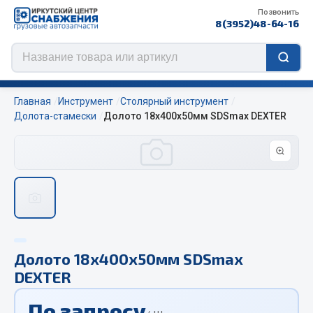
Позвонить
8(3952)48-64-16
Главная
Инструмент
Столярный инструмент
Долота-стамески
Долото 18х400х50мм SDSmax DEXTER
Цепи противоскольжения
ЦЕПИ РОССИЯ
ЦЕПИ BOHU (Китай)
Изготовление цепей на колеса BOHU
QITONG
Долото 18х400х50мм SDSmax
DEXTER
Весь раздел
По запросу