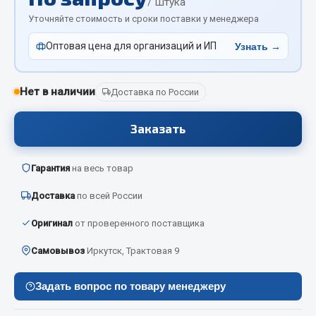
/ Штука
Отопители салона, подогреватели
Уточняйте стоимость и сроки поставки у менеджера
Автономные воздушные отопители
Оптовая цена для организаций и ИП
Узнать →
Жидкостные подогреватели
Отопители салона
Нет в наличии
Доставка по России
Подогреватели тосола
Заказать
Весь раздел
Гарантия
на весь товар
Автотовары
Доставка
по всей России
Автозвук
Оригинал
от проверенного поставщика
Автокаталоги
Аксессуары автомобильные
Самовывоз
Иркутск, Трактовая 9
Аптечки и знаки автомобильные
Задать вопрос по товару менеджеру
Брызговики
Вентиляторы кабины