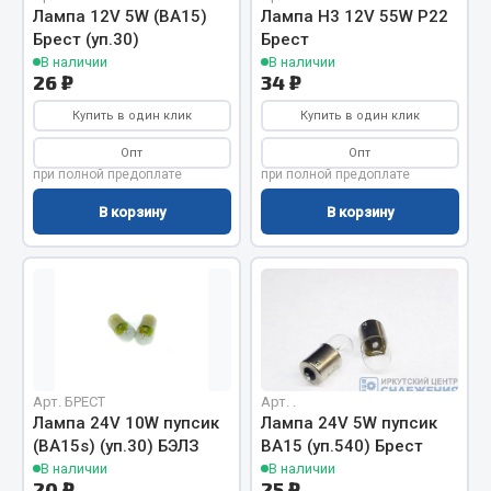
Вымпела
Лампа 12V 5W (ВА15)
Лампа H3 12V 55W P22
Брест (уп.30)
Брест
Показать ещё
В наличии
В наличии
26 ₽
34 ₽
Весь раздел
Купить в один клик
Купить в один клик
Опт
Опт
Смазочные материалы
при полной предоплате
при полной предоплате
В корзину
В корзину
Масла
Охладжающие жидкости
Технические жидкости
Весь раздел
Арт. БРЕСТ
Арт. .
МЕТИЗЫ
Лампа 24V 10W пупсик
Лампа 24V 5W пупсик
(ВА15s) (уп.30) БЭЛЗ
ВА15 (уп.540) Брест
Болты
В наличии
В наличии
20 ₽
25 ₽
Гайки