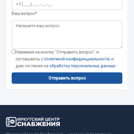
Показать ещё
Ваш вопрос*
Весь раздел
Автомобильная электрика
Автолампы
Нажимая на кнопку "Отправить вопрос", я
Блоки реле и предохранителей
соглашаюсь с
политикой конфиденциальности
, и
даю согласие на
обработку персональных данных
Вилки нагрузочные
Выключатели и переключатели клавишные
Отправить вопрос
Выключатели кнопочные
Выключатель массы
Изолента
Показать ещё
Весь раздел