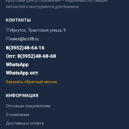
Иркутский Центр Снабжения — надёжный поставщик
запчастей и инструмента для бизнеса
Запчасти на полуприцепы
КОНТАКТЫ
Амортизаторы для полуприцепов
Иркутск, Трактовая улица, 9
Весь раздел
sales@ics38.ru
8(3952)48-64-16
Запчасти КамАЗ
Опт: 8(3952)48-68-68
WhatsApp
Двигатель
WhatsApp опт
Система питания
Система выпуска газа
Заказать обратный звонок
Система охлаждения
ИНФОРМАЦИЯ
Сцепление
Коробка передач
Оптовым покупателям
Коробка передач ZF
О компании
Доставка и оплата
Показать ещё