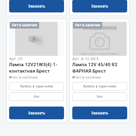
Фитинги
Заказать
Заказать
Штуцеры
Нет в наличии
Нет в наличии
Весь раздел
Инструмент
Арт. 29
Арт. А-12-45/4
Автомобильный инструмент
Лампа 12V21W3(4) 1-
Лампа 12V 45/40 R2
контактная Брест
ФАРНАЯ Брест
Измерительный инструмент
Нет в наличии
Нет в наличии
Крепежный инструмент
Купить в один клик
Купить в один клик
Режущий инструмент
Силовое оборудование
Опт
Опт
Слесарный инструмент
Столярный инструмент
Заказать
Заказать
Показать ещё