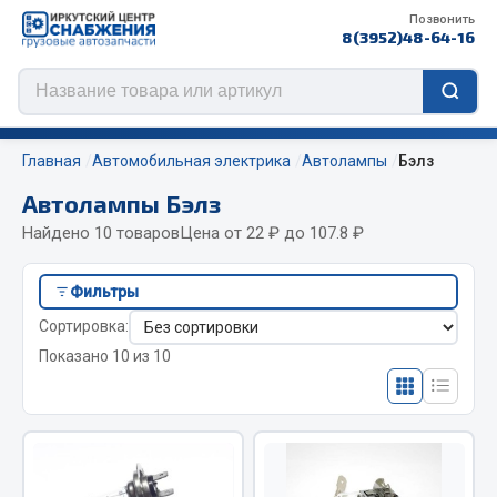
Позвонить
8(3952)48-64-16
Главная
Автомобильная электрика
Автолампы
Бэлз
Автолампы Бэлз
Найдено 10 товаров
Цена от 22 ₽ до 107.8 ₽
Цепи противоскольжения
Фильтры
ЦЕПИ РОССИЯ
Сортировка:
ЦЕПИ BOHU (Китай)
Показано 10 из 10
Изготовление цепей на колеса BOHU
QITONG
Весь раздел