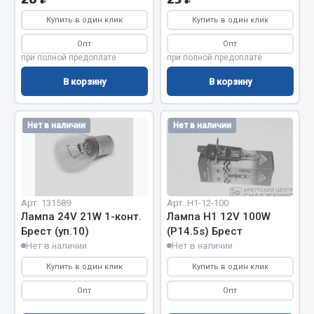
Кольца стопорные
Купить в один клик
Купить в один клик
Пресс-масленки
Опт
Опт
Пробки
при полной предоплате
при полной предоплате
Пружины
В корзину
В корзину
Хомуты
Показать ещё
Нет в наличии
Нет в наличии
Весь раздел
Соединительные элементы
Арт. 131589
Арт. H1-12-100
Лампа 24V 21W 1-конт.
Лампа H1 12V 100W
Брест (уп.10)
(P14.5s) Брест
Camozzi
Нет в наличии
Нет в наличии
Адаптеры и переходники
Купить в один клик
Купить в один клик
Тройники
Трубки, муфты, гайки
Опт
Опт
Угольники