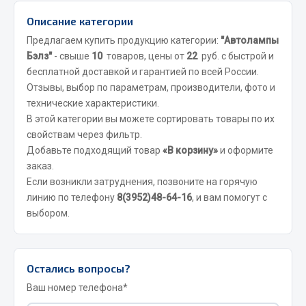
Весь раздел
Описание категории
Предлагаем купить продукцию категории:
"Автолампы
Цепи подъёмные
Бэлз"
- свыше
10
товаров, цены от
22
руб. с быстрой и
бесплатной доставкой и гарантией по всей России.
Отзывы, выбор по параметрам, производители, фото и
Весь раздел
технические характеристики.
В этой категории вы можете сортировать товары по их
свойствам через фильтр.
РТИ
Добавьте подходящий товар
«В корзину»
и оформите
заказ.
Кольца уплотнительные
Если возникли затруднения, позвоните на горячую
Лента конвейерная
линию по телефону
8(3952)48-64-16
, и вам помогут с
Манжеты
выбором.
Паронит
Патрубки
Прокладки
Остались вопросы?
Рукава высокого давления
Ваш номер телефона*