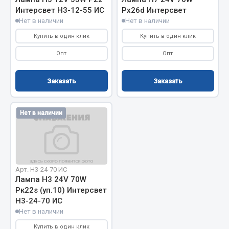
Интерсвет Н3-12-55 ИС
Pх26d Интерсвет
Кольца стопорные
Нет в наличии
Нет в наличии
Пресс-масленки
Купить в один клик
Купить в один клик
Пробки
Пружины
Опт
Опт
Хомуты
Заказать
Заказать
Показать ещё
Весь раздел
Нет в наличии
Соединительные элементы
Camozzi
Арт. H3-24-70 ИС
Лампа H3 24V 70W
Адаптеры и переходники
Pк22s (уп.10) Интерсвет
Тройники
Н3-24-70 ИС
Трубки, муфты, гайки
Нет в наличии
Угольники
Купить в один клик