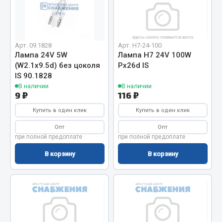
Отопители салона, подогреватели
Автономные воздушные отопители
Жидкостные подогреватели
Арт. 09.1828
Арт. H7-24-100
Лампа 24V 5W
Лампа H7 24V 100W
Отопители салона
(W2.1х9.5d) без цоколя
Pх26d IS
Подогреватели тосола
IS 90.1828
В наличии
В наличии
Весь раздел
9 ₽
116 ₽
Купить в один клик
Купить в один клик
Автотовары
Опт
Опт
при полной предоплате
при полной предоплате
Автозвук
В корзину
В корзину
Автокаталоги
Аксессуары автомобильные
Аптечки и знаки автомобильные
Брызговики
Вентиляторы кабины