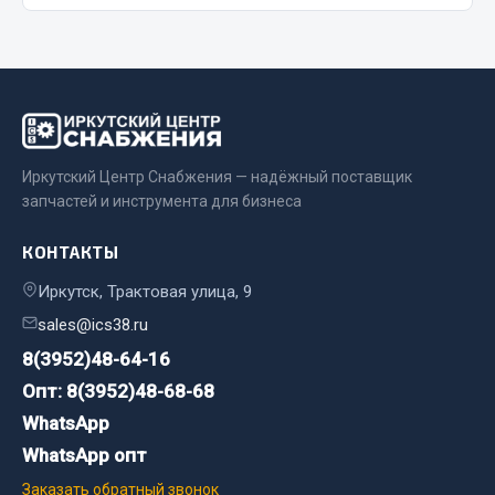
Показать ещё
Весь раздел
Автомобильная электрика
Иркутский Центр Снабжения — надёжный поставщик
Автолампы
запчастей и инструмента для бизнеса
Блоки реле и предохранителей
Вилки нагрузочные
КОНТАКТЫ
Выключатели и переключатели клавишные
Иркутск, Трактовая улица, 9
Выключатели кнопочные
sales@ics38.ru
Выключатель массы
8(3952)48-64-16
Изолента
Опт: 8(3952)48-68-68
Показать ещё
WhatsApp
WhatsApp опт
Весь раздел
Заказать обратный звонок