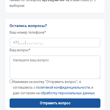
Весь раздел
выбором.
Цепи подъёмные
Остались вопросы?
Ваш номер телефона*
Весь раздел
РТИ
Ваш вопрос*
Кольца уплотнительные
Лента конвейерная
Манжеты
Паронит
Нажимая на кнопку "Отправить вопрос", я
соглашаюсь с
политикой конфиденциальности
, и
Патрубки
даю согласие на
обработку персональных данных
Прокладки
Рукава высокого давления
Отправить вопрос