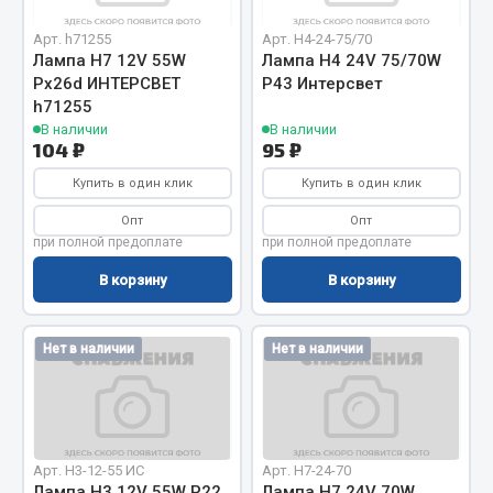
Вымпела
Арт. h71255
Арт. H4-24-75/70
Показать ещё
Лампа H7 12V 55W
Лампа H4 24V 75/70W
Pх26d ИНТЕРСВЕТ
P43 Интерсвет
Весь раздел
h71255
В наличии
В наличии
104 ₽
95 ₽
Смазочные материалы
Купить в один клик
Купить в один клик
Опт
Опт
Масла
при полной предоплате
при полной предоплате
Охладжающие жидкости
В корзину
В корзину
Технические жидкости
Весь раздел
Нет в наличии
Нет в наличии
МЕТИЗЫ
Болты
Арт. H3-12-55 ИС
Арт. H7-24-70
Гайки
Лампа H3 12V 55W P22
Лампа H7 24V 70W