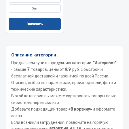
Фитинги
Опт
Штуцеры
Заказать
Весь раздел
Инструмент
Описание категории
Автомобильный инструмент
Предлагаем купить продукцию категории:
"Интерсвет"
Измерительный инструмент
- свыше
7
товаров, цены от
9.9
руб. с быстрой и
Крепежный инструмент
бесплатной доставкой и гарантией по всей России.
Отзывы, выбор по параметрам, производители, фото и
Режущий инструмент
технические характеристики.
Силовое оборудование
В этой категории вы можете сортировать товары по их
Слесарный инструмент
свойствам через фильтр.
Столярный инструмент
Добавьте подходящий товар
«В корзину»
и оформите
заказ.
Показать ещё
Если возникли затруднения, позвоните на горячую
линию по телефону
8(3952)48-64-16
, и вам помогут с