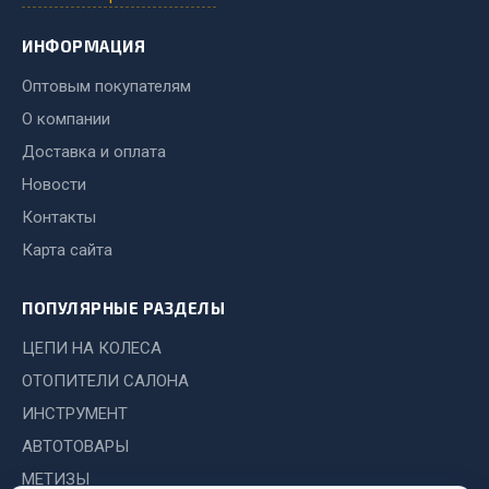
Запчасти на полуприцепы
ИНФОРМАЦИЯ
Амортизаторы для полуприцепов
Оптовым покупателям
О компании
Весь раздел
Доставка и оплата
Новости
Запчасти КамАЗ
Контакты
Карта сайта
Двигатель
Система питания
ПОПУЛЯРНЫЕ РАЗДЕЛЫ
Система выпуска газа
Система охлаждения
ЦЕПИ НА КОЛЕСА
Сцепление
ОТОПИТЕЛИ САЛОНА
Коробка передач
ИНСТРУМЕНТ
Коробка передач ZF
АВТОТОВАРЫ
Показать ещё
МЕТИЗЫ