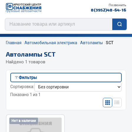
Позвонить
8(3952)48-64-16
Главная
Автомобильная электрика
Автолампы
SCT
Автолампы SCT
Найдено 1 товаров
Цепи противоскольжения
Фильтры
ЦЕПИ РОССИЯ
Сортировка:
ЦЕПИ BOHU (Китай)
Показано 1 из 1
Изготовление цепей на колеса BOHU
QITONG
Весь раздел
Нет в наличии