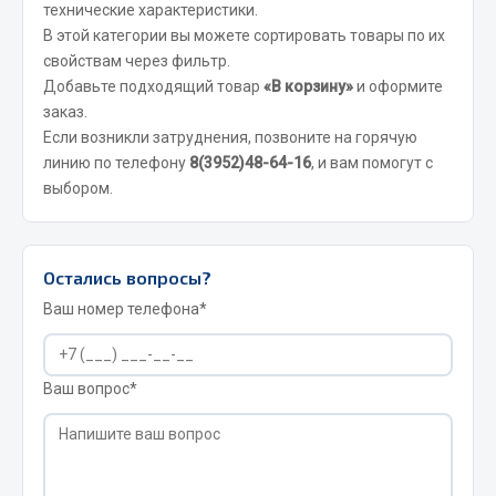
технические характеристики.
Вымпела
В этой категории вы можете сортировать товары по их
Показать ещё
свойствам через фильтр.
Добавьте подходящий товар
«В корзину»
и оформите
Весь раздел
заказ.
Если возникли затруднения, позвоните на горячую
линию по телефону
8(3952)48-64-16
, и вам помогут с
Смазочные материалы
выбором.
Масла
Охладжающие жидкости
Остались вопросы?
Технические жидкости
Ваш номер телефона*
Весь раздел
Ваш вопрос*
МЕТИЗЫ
Болты
Гайки