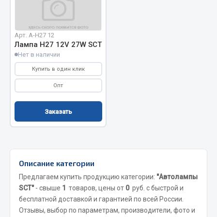
Отопители салона, подогреватели
Автономные воздушные отопители
Арт. А-H27 12
Жидкостные подогреватели
Лампа H27 12V 27W SCT
Отопители салона
Нет в наличии
Подогреватели тосола
Купить в один клик
Опт
Весь раздел
Заказать
Автотовары
Автозвук
Автокаталоги
Описание категории
Аксессуары автомобильные
Предлагаем купить продукцию категории:
"Автолампы
Аптечки и знаки автомобильные
SCT"
- свыше
1
товаров, цены от
0
руб. с быстрой и
Брызговики
бесплатной доставкой и гарантией по всей России.
Вентиляторы кабины
Отзывы, выбор по параметрам, производители, фото и