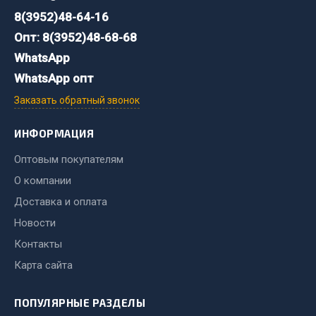
Фитинги
8(3952)48-64-16
Штуцеры
Опт: 8(3952)48-68-68
WhatsApp
Весь раздел
WhatsApp опт
Заказать обратный звонок
Инструмент
ИНФОРМАЦИЯ
Автомобильный инструмент
Оптовым покупателям
Измерительный инструмент
О компании
Крепежный инструмент
Доставка и оплата
Режущий инструмент
Новости
Силовое оборудование
Слесарный инструмент
Контакты
Столярный инструмент
Карта сайта
Показать ещё
ПОПУЛЯРНЫЕ РАЗДЕЛЫ