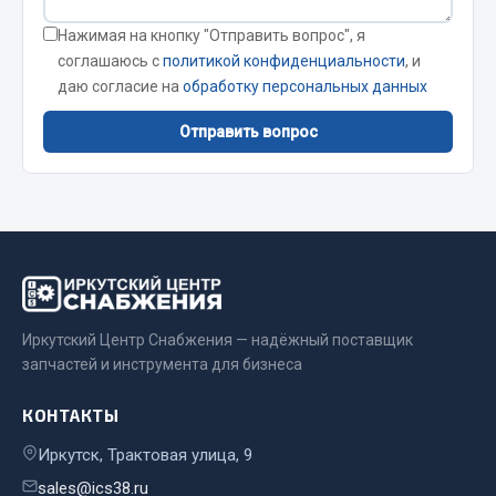
Кольца стопорные
Нажимая на кнопку "Отправить вопрос", я
Пресс-масленки
соглашаюсь с
политикой конфиденциальности
, и
Пробки
даю согласие на
обработку персональных данных
Пружины
Отправить вопрос
Хомуты
Показать ещё
Весь раздел
Соединительные элементы
Иркутский Центр Снабжения — надёжный поставщик
запчастей и инструмента для бизнеса
Camozzi
Адаптеры и переходники
КОНТАКТЫ
Тройники
Иркутск, Трактовая улица, 9
Трубки, муфты, гайки
Угольники
sales@ics38.ru