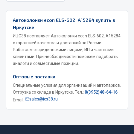
Весь раздел
Автоколонки econ ELS-602, А15284 купить в
Цепи подъёмные
Иркутске
ИЦС38 поставляет Автоколонки econ ELS-602, А15284
Весь раздел
с гарантией качества и доставкой по России.
Работаем с юридическими лицами, ИП и частными
клиентами. При необходимости поможем подобрать
РТИ
аналоги и совместимые позиции.
Кольца уплотнительные
Оптовые поставки
Лента конвейерная
Специальные условия для организаций и автопарков.
Манжеты
Отгрузка со склада в Иркутске. Тел.:
8(3952)48-64-16
·
Паронит
sales@ics38.ru
Email:
Патрубки
Прокладки
Рукава высокого давления