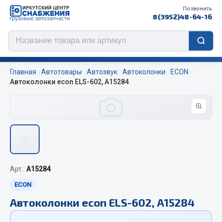
Позвонить
8(3952)48-64-16
Главная
Автотовары
Автозвук
Автоколонки
ECON
Автоколонки econ ELS-602, А15284
Цепи противоскольжения
ЦЕПИ РОССИЯ
ЦЕПИ BOHU (Китай)
Изготовление цепей на колеса BOHU
Арт.:
А15284
QITONG
EСОN
Весь раздел
Автоколонки econ ELS-602, А15284