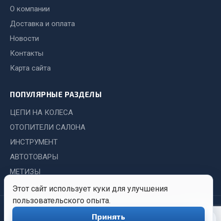
О компании
Запчасти на полуприцепы
Доставка и оплата
Амортизаторы для полуприцепов
Новости
Контакты
Весь раздел
Карта сайта
Запчасти КамАЗ
ПОПУЛЯРНЫЕ РАЗДЕЛЫ
ЦЕПИ НА КОЛЕСА
Двигатель
Система питания
ОТОПИТЕЛИ САЛОНА
Система выпуска газа
ИНСТРУМЕНТ
Система охлаждения
АВТОТОВАРЫ
Сцепление
МЕТИЗЫ
Коробка передач
Этот сайт использует куки для улучшения
Коробка передач ZF
пользовательского опыта.
© 2026 Иркутский Центр
Политика
Обработка
Показать ещё
Принять
0
Снабжения. Все права
конфиденциальности
персональных