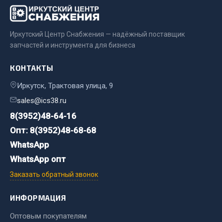
Показать ещё
Весь раздел
Иркутский Центр Снабжения — надёжный поставщик
запчастей и инструмента для бизнеса
Автомобильная электрика
КОНТАКТЫ
Автолампы
Иркутск, Трактовая улица, 9
Блоки реле и предохранителей
sales@ics38.ru
Вилки нагрузочные
8(3952)48-64-16
Выключатели и переключатели клавишные
Опт: 8(3952)48-68-68
Выключатели кнопочные
WhatsApp
Выключатель массы
WhatsApp опт
Изолента
Заказать обратный звонок
Показать ещё
ИНФОРМАЦИЯ
Весь раздел
Оптовым покупателям