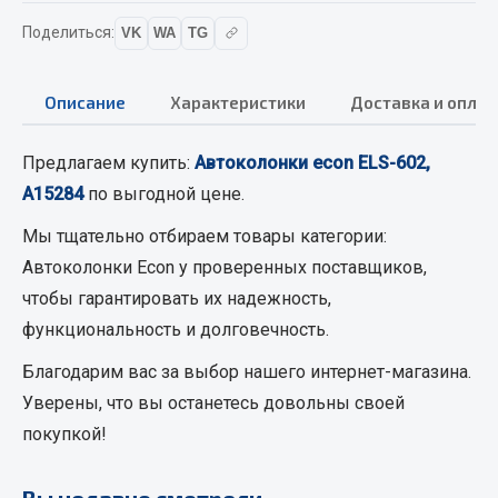
Вымпела
Поделиться:
VK
WA
TG
Показать ещё
Описание
Характеристики
Доставка и оплат
Весь раздел
Предлагаем купить:
Автоколонки econ ELS-602,
Смазочные материалы
А15284
по выгодной цене.
Масла
Мы тщательно отбираем товары категории:
Охладжающие жидкости
Автоколонки Econ
у проверенных поставщиков,
Технические жидкости
чтобы гарантировать их надежность,
функциональность и долговечность.
Весь раздел
Благодарим вас за выбор нашего интернет-магазина.
Уверены, что вы останетесь довольны своей
МЕТИЗЫ
покупкой!
Болты
Вы недавно смотрели
Гайки