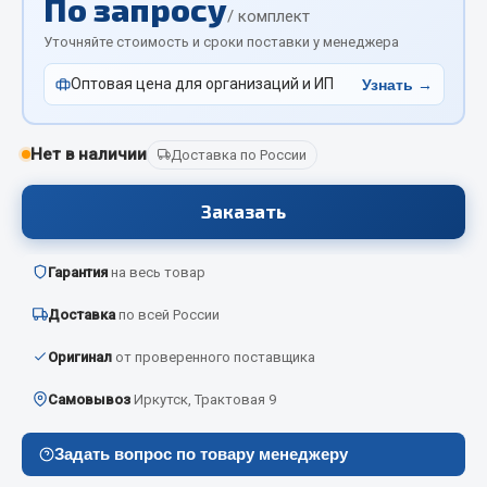
По запросу
Отопители салона, подогреватели
/ комплект
Уточняйте стоимость и сроки поставки у менеджера
Автономные воздушные отопители
Оптовая цена для организаций и ИП
Узнать →
Жидкостные подогреватели
Отопители салона
Подогреватели тосола
Нет в наличии
Доставка по России
Весь раздел
Заказать
Автотовары
Гарантия
на весь товар
Доставка
по всей России
Автозвук
Автокаталоги
Оригинал
от проверенного поставщика
Аксессуары автомобильные
Самовывоз
Иркутск, Трактовая 9
Аптечки и знаки автомобильные
Брызговики
Задать вопрос по товару менеджеру
Вентиляторы кабины