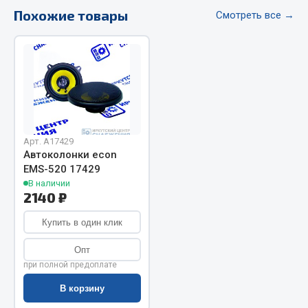
Похожие товары
Фитинги
Смотреть все →
Штуцеры
Весь раздел
Инструмент
Арт. А17429
Автомобильный инструмент
Автоколонки econ
Измерительный инструмент
EMS-520 17429
Крепежный инструмент
В наличии
2140 ₽
Режущий инструмент
Силовое оборудование
Купить в один клик
Слесарный инструмент
Опт
Столярный инструмент
при полной предоплате
Показать ещё
В корзину