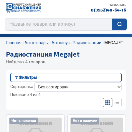
Позвонить
8(3952)48-64-16
Главная
Автотовары
Автозвук
Радиостанции
MEGAJET
Радиостанция Megajet
Найдено 4 товаров
Цепи противоскольжения
Фильтры
ЦЕПИ РОССИЯ
Сортировка:
ЦЕПИ BOHU (Китай)
Показано 4 из 4
Изготовление цепей на колеса BOHU
QITONG
Весь раздел
Нет в наличии
Нет в наличии