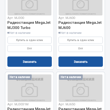
Отопители салона, подогреватели
Автономные воздушные отопители
Арт. MJ300
Арт. MJ600
Жидкостные подогреватели
Радиостанция MegaJet
Радиостанция MegaJet
MJ300 Turbo
MJ600
Отопители салона
Нет в наличии
Нет в наличии
Подогреватели тосола
Купить в один клик
Купить в один клик
Весь раздел
Опт
Опт
Автотовары
Заказать
Заказать
Автозвук
Нет в наличии
Нет в наличии
Автокаталоги
Аксессуары автомобильные
Аптечки и знаки автомобильные
Брызговики
Арт. MJ3031М
Арт. MJ650
Вентиляторы кабины
Радиостанция MegaJet
Радиостанция MegaJet