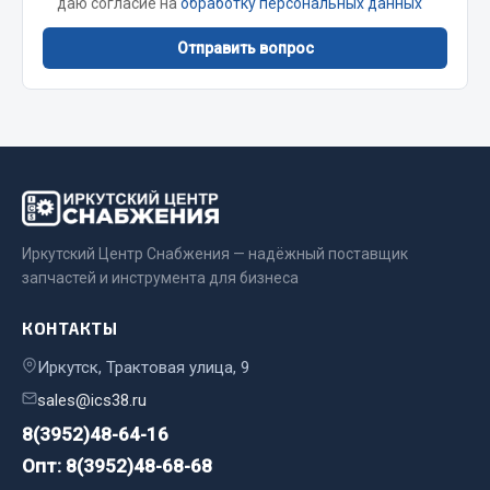
даю согласие на
обработку персональных данных
Фитинги
Отправить вопрос
Штуцеры
Весь раздел
Инструмент
Автомобильный инструмент
Иркутский Центр Снабжения — надёжный поставщик
Измерительный инструмент
запчастей и инструмента для бизнеса
Крепежный инструмент
Режущий инструмент
КОНТАКТЫ
Силовое оборудование
Иркутск, Трактовая улица, 9
Слесарный инструмент
sales@ics38.ru
Столярный инструмент
8(3952)48-64-16
Показать ещё
Опт: 8(3952)48-68-68