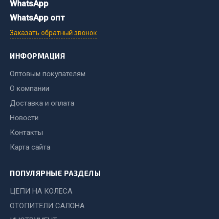
WhatsApp
Весь раздел
WhatsApp опт
Заказать обратный звонок
Цепи подъёмные
ИНФОРМАЦИЯ
Весь раздел
Оптовым покупателям
О компании
РТИ
Доставка и оплата
Новости
Кольца уплотнительные
Контакты
Лента конвейерная
Карта сайта
Манжеты
Паронит
ПОПУЛЯРНЫЕ РАЗДЕЛЫ
Патрубки
Прокладки
ЦЕПИ НА КОЛЕСА
Рукава высокого давления
ОТОПИТЕЛИ САЛОНА