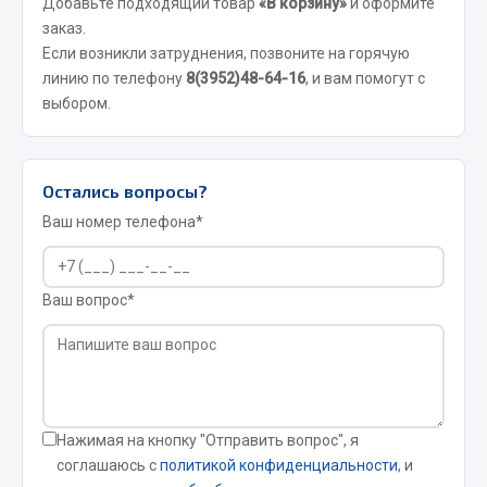
Добавьте подходящий товар
«В корзину»
и оформите
Кольца стопорные
заказ.
Если возникли затруднения, позвоните на горячую
Пресс-масленки
линию по телефону
8(3952)48-64-16
, и вам помогут с
Пробки
выбором.
Пружины
Хомуты
Показать ещё
Остались вопросы?
Ваш номер телефона*
Весь раздел
Ваш вопрос*
Соединительные элементы
Camozzi
Адаптеры и переходники
Тройники
Нажимая на кнопку "Отправить вопрос", я
Трубки, муфты, гайки
соглашаюсь с
политикой конфиденциальности
, и
Угольники