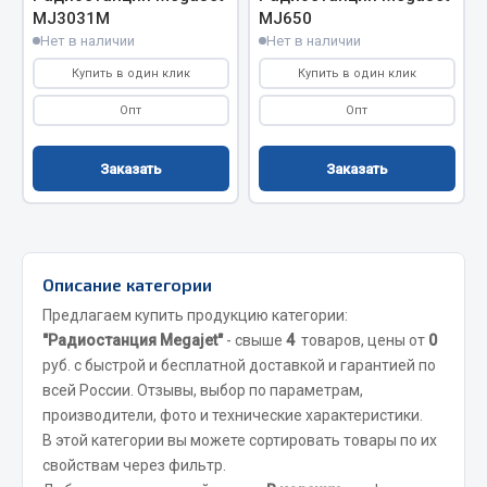
Вымпела
MJ3031М
MJ650
Нет в наличии
Нет в наличии
Показать ещё
Купить в один клик
Купить в один клик
Весь раздел
Опт
Опт
Заказать
Заказать
Смазочные материалы
Масла
Охладжающие жидкости
Описание категории
Технические жидкости
Предлагаем купить продукцию категории:
Весь раздел
"Радиостанция Megajet"
- свыше
4
товаров, цены от
0
руб. с быстрой и бесплатной доставкой и гарантией по
всей России. Отзывы, выбор по параметрам,
МЕТИЗЫ
производители, фото и технические характеристики.
В этой категории вы можете сортировать товары по их
Болты
свойствам через фильтр.
Гайки