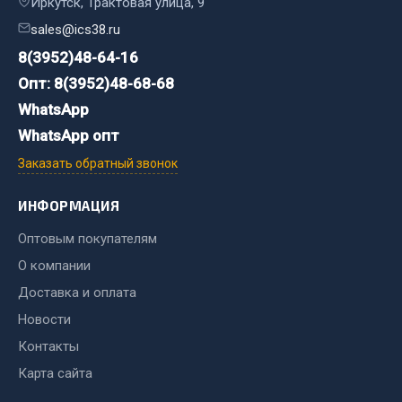
Иркутск, Трактовая улица, 9
Фитинги
sales@ics38.ru
Штуцеры
8(3952)48-64-16
Весь раздел
Опт: 8(3952)48-68-68
WhatsApp
WhatsApp опт
Инструмент
Заказать обратный звонок
Автомобильный инструмент
ИНФОРМАЦИЯ
Измерительный инструмент
Крепежный инструмент
Оптовым покупателям
Режущий инструмент
О компании
Силовое оборудование
Доставка и оплата
Слесарный инструмент
Новости
Столярный инструмент
Контакты
Показать ещё
Карта сайта