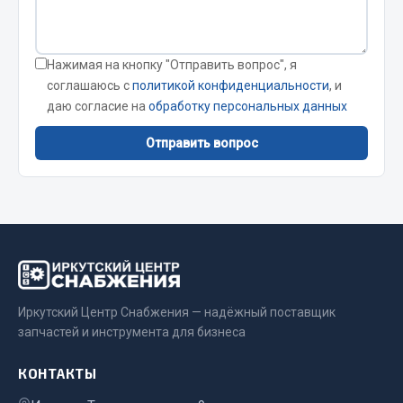
Кольца стопорные
Пресс-масленки
Нажимая на кнопку "Отправить вопрос", я
Пробки
соглашаюсь с
политикой конфиденциальности
, и
Пружины
даю согласие на
обработку персональных данных
Хомуты
Отправить вопрос
Показать ещё
Весь раздел
Соединительные элементы
Camozzi
Иркутский Центр Снабжения — надёжный поставщик
Адаптеры и переходники
запчастей и инструмента для бизнеса
Тройники
Трубки, муфты, гайки
КОНТАКТЫ
Угольники