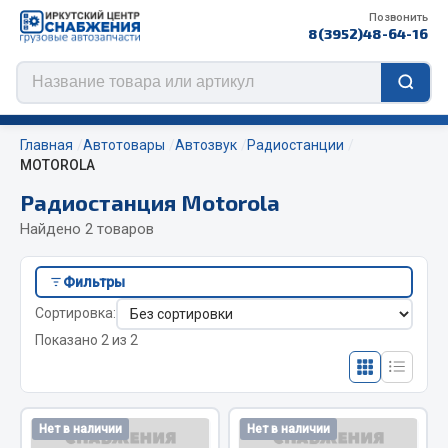
Позвонить
8(3952)48-64-16
Главная
Автотовары
Автозвук
Радиостанции
MOTOROLA
Радиостанция Motorola
Цепи противоскольжения
Найдено 2 товаров
ЦЕПИ РОССИЯ
Фильтры
ЦЕПИ BOHU (Китай)
Сортировка:
Изготовление цепей на колеса BOHU
Показано 2 из 2
QITONG
Весь раздел
Нет в наличии
Нет в наличии