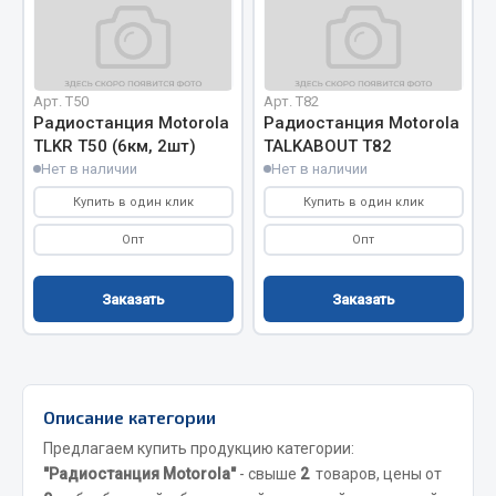
Отопители салона, подогреватели
Автономные воздушные отопители
Жидкостные подогреватели
Арт. T50
Арт. T82
Радиостанция Motorola
Радиостанция Motorola
Отопители салона
TLKR T50 (6км, 2шт)
TALKABOUT T82
Подогреватели тосола
Нет в наличии
Нет в наличии
Весь раздел
Купить в один клик
Купить в один клик
Опт
Опт
Автотовары
Заказать
Заказать
Автозвук
Автокаталоги
Аксессуары автомобильные
Описание категории
Аптечки и знаки автомобильные
Предлагаем купить продукцию категории:
Брызговики
"Радиостанция Motorola"
- свыше
2
товаров, цены от
Вентиляторы кабины