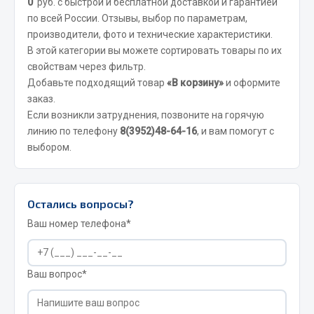
0
руб. с быстрой и бесплатной доставкой и гарантией
Вымпела
по всей России. Отзывы, выбор по параметрам,
производители, фото и технические характеристики.
Показать ещё
В этой категории вы можете сортировать товары по их
Весь раздел
свойствам через фильтр.
Добавьте подходящий товар
«В корзину»
и оформите
заказ.
Смазочные материалы
Если возникли затруднения, позвоните на горячую
линию по телефону
8(3952)48-64-16
, и вам помогут с
Масла
выбором.
Охладжающие жидкости
Технические жидкости
Остались вопросы?
Весь раздел
Ваш номер телефона*
МЕТИЗЫ
Ваш вопрос*
Болты
Гайки