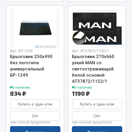
Весь раздел
Цепи подъёмные
Весь раздел
Арт. БР-1249
Арт. AT37872/1152/1
Брызговик 250х490
Брызговик 270х660
РТИ
без логотипа
узкий MAN со
универсальный
светоотражающей
Кольца уплотнительные
БР-1249
белой основой
АТ37872/1152/1
Лента конвейерная
В наличии
В наличии
Манжеты
834 ₽
1190 ₽
Паронит
Купить в один клик
Купить в один клик
Патрубки
Прокладки
Опт
Опт
Рукава высокого давления
при полной предоплате
при полной предоплате