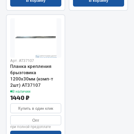
Показать ещё
В корзину
В корзину
Весь раздел
Автомобильная электрика
Автолампы
Блоки реле и предохранителей
Арт. AT37107
Вилки нагрузочные
Планка крепления
брызговика
Выключатели и переключатели клавишные
1200х30мм (комп-т
Выключатели кнопочные
2шт) АТ37107
Выключатель массы
В наличии
1440 ₽
Изолента
Купить в один клик
Показать ещё
Опт
Весь раздел
при полной предоплате