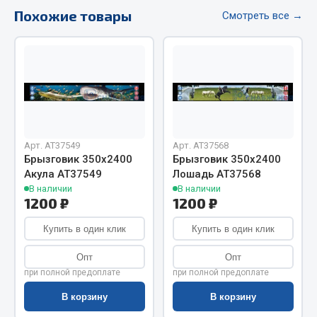
Похожие товары
Фитинги
Смотреть все →
Штуцеры
Весь раздел
Инструмент
Арт. AT37549
Арт. AT37568
Автомобильный инструмент
Брызговик 350х2400
Брызговик 350х2400
Измерительный инструмент
Акула АТ37549
Лошадь АТ37568
Крепежный инструмент
В наличии
В наличии
1200 ₽
1200 ₽
Режущий инструмент
Силовое оборудование
Купить в один клик
Купить в один клик
Слесарный инструмент
Опт
Опт
Столярный инструмент
при полной предоплате
при полной предоплате
Показать ещё
В корзину
В корзину