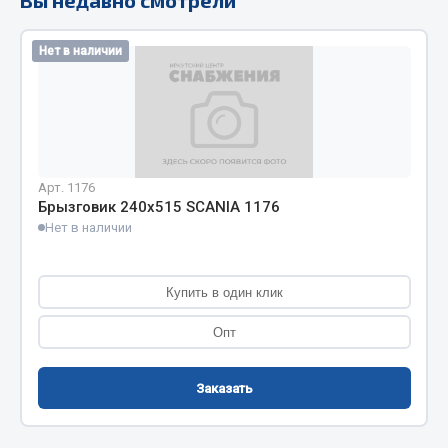
Кольца стопорные
Пресс-масленки
Нет в наличии
Пробки
Пружины
Хомуты
Показать ещё
Арт. 1176
Брызговик 240х515 SCANIA 1176
Весь раздел
Нет в наличии
Соединительные элементы
Купить в один клик
Camozzi
Опт
Адаптеры и переходники
Тройники
Заказать
Трубки, муфты, гайки
Угольники