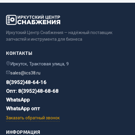
Весь раздел
Запчасти МАЗ
Иркутский Центр Снабжения — надёжный поставщик
запчастей и инструмента для бизнеса
Система питания
Подвеска
КОНТАКТЫ
Тормозная система
Иркутск, Трактовая улица, 9
Двери
sales@ics38.ru
Окно ветровое
Двигатель
8(3952)48-64-16
Электрооборудование
Опт: 8(3952)48-68-68
WhatsApp
Показать ещё
WhatsApp опт
Весь раздел
Заказать обратный звонок
ИНФОРМАЦИЯ
Запчасти Урал