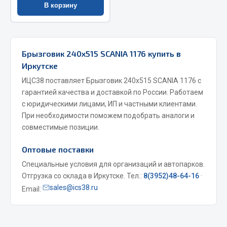
В корзину
Запчасти на полуприцепы
Амортизаторы для полуприцепов
Брызговик 240х515 SCANIA 1176 купить в
Весь раздел
Иркутске
ИЦС38 поставляет Брызговик 240х515 SCANIA 1176 с
Запчасти КамАЗ
гарантией качества и доставкой по России. Работаем
с юридическими лицами, ИП и частными клиентами.
При необходимости поможем подобрать аналоги и
Двигатель
совместимые позиции.
Система питания
Система выпуска газа
Оптовые поставки
Система охлаждения
Специальные условия для организаций и автопарков.
Сцепление
Отгрузка со склада в Иркутске. Тел.:
8(3952)48-64-16
·
Коробка передач
sales@ics38.ru
Email:
Коробка передач ZF
Показать ещё