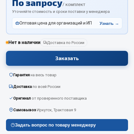
По запросу
Отопители салона, подогреватели
/ комплект
Уточняйте стоимость и сроки поставки у менеджера
Автономные воздушные отопители
Оптовая цена для организаций и ИП
Узнать →
Жидкостные подогреватели
Отопители салона
Подогреватели тосола
Нет в наличии
Доставка по России
Весь раздел
Заказать
Автотовары
Гарантия
на весь товар
Доставка
по всей России
Автозвук
Автокаталоги
Оригинал
от проверенного поставщика
Аксессуары автомобильные
Самовывоз
Иркутск, Трактовая 9
Аптечки и знаки автомобильные
Брызговики
Задать вопрос по товару менеджеру
Вентиляторы кабины