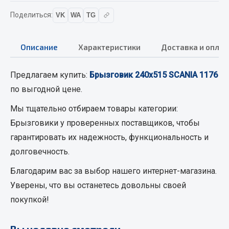
Вымпела
Поделиться:
VK
WA
TG
Показать ещё
Описание
Характеристики
Доставка и оплат
Весь раздел
Предлагаем купить:
Брызговик 240х515 SCANIA 1176
Смазочные материалы
по выгодной цене.
Масла
Мы тщательно отбираем товары категории:
Охладжающие жидкости
Брызговики
у проверенных поставщиков, чтобы
Технические жидкости
гарантировать их надежность, функциональность и
долговечность.
Весь раздел
Благодарим вас за выбор нашего интернет-магазина.
Уверены, что вы останетесь довольны своей
МЕТИЗЫ
покупкой!
Болты
Вы недавно смотрели
Гайки