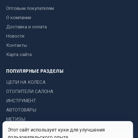
Оптовым покупателям
Двигатель
О компании
Мост задний
Доставка и оплата
Система питания
Новости
Система выпуска газа
Контакты
Система охлаждения
Сцепление
Карта сайта
Тормозная система
ПОПУЛЯРНЫЕ РАЗДЕЛЫ
Показать ещё
ЦЕПИ НА КОЛЕСА
Весь раздел
ОТОПИТЕЛИ САЛОНА
ИНСТРУМЕНТ
Запчасти ЯМЗ
АВТОТОВАРЫ
МЕТИЗЫ
Двигатель
Этот сайт использует куки для улучшения
Система питания
пользовательского опыта.