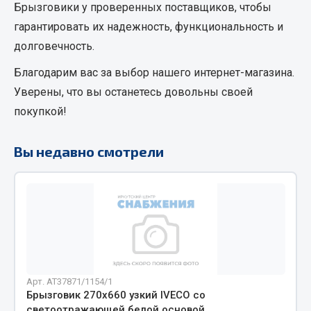
Брызговики
у проверенных поставщиков, чтобы
Кольца стопорные
гарантировать их надежность, функциональность и
Пресс-масленки
долговечность.
Пробки
Благодарим вас за выбор нашего интернет-магазина.
Пружины
Уверены, что вы останетесь довольны своей
Хомуты
покупкой!
Показать ещё
Вы недавно смотрели
Весь раздел
Соединительные элементы
Camozzi
Адаптеры и переходники
Тройники
Арт. AT37871/1154/1
Трубки, муфты, гайки
Брызговик 270х660 узкий IVECO со
Угольники
светоотражающей белой основой