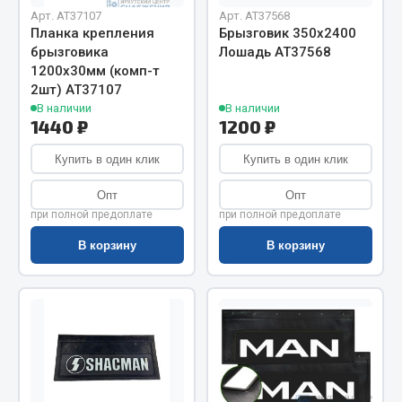
Весь раздел
Арт. AT37107
Арт. AT37568
Планка крепления
Брызговик 350х2400
брызговика
Лошадь АТ37568
Цепи подъёмные
1200х30мм (комп-т
2шт) АТ37107
В наличии
В наличии
Весь раздел
1440 ₽
1200 ₽
Купить в один клик
Купить в один клик
РТИ
Опт
Опт
при полной предоплате
при полной предоплате
Кольца уплотнительные
В корзину
В корзину
Лента конвейерная
Манжеты
Паронит
Патрубки
Прокладки
Рукава высокого давления