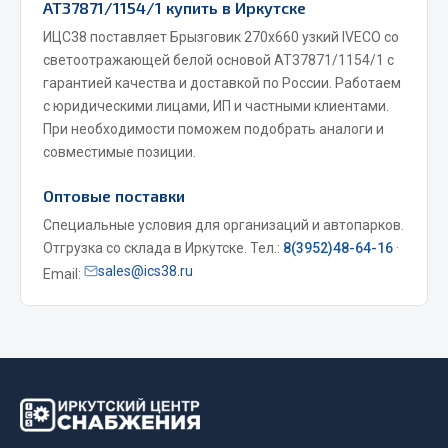
АТ37871/1154/1 купить в Иркутске
Весь раздел
ИЦС38 поставляет Брызговик 270х660 узкий IVECO со
светоотражающей белой основой АТ37871/1154/1 с
гарантией качества и доставкой по России. Работаем
Запчасти МАЗ
с юридическими лицами, ИП и частными клиентами.
При необходимости поможем подобрать аналоги и
Система питания
совместимые позиции.
Подвеска
Тормозная система
Оптовые поставки
Двери
Специальные условия для организаций и автопарков.
Окно ветровое
Отгрузка со склада в Иркутске. Тел.:
8(3952)48-64-16
·
Двигатель
sales@ics38.ru
Email:
Электрооборудование
Показать ещё
Весь раздел
Запчасти Урал