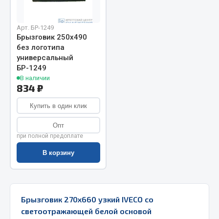
Запчасти на полуприцепы
Арт. БР-1249
Брызговик 250х490
Амортизаторы для полуприцепов
без логотипа
универсальный
Весь раздел
БР-1249
В наличии
834 ₽
Запчасти КамАЗ
Купить в один клик
Двигатель
Система питания
Опт
при полной предоплате
Система выпуска газа
Система охлаждения
В корзину
Сцепление
Коробка передач
Коробка передач ZF
Брызговик 270х660 узкий IVECO со
светоотражающей белой основой
Показать ещё