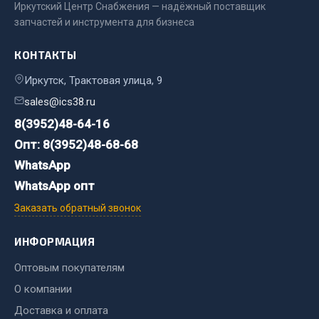
Иркутский Центр Снабжения — надёжный поставщик
запчастей и инструмента для бизнеса
Двигатель
Мост задний
КОНТАКТЫ
Система питания
Иркутск, Трактовая улица, 9
Система выпуска газа
sales@ics38.ru
Система охлаждения
8(3952)48-64-16
Сцепление
Опт: 8(3952)48-68-68
Тормозная система
WhatsApp
Показать ещё
WhatsApp опт
Весь раздел
Заказать обратный звонок
ИНФОРМАЦИЯ
Запчасти ЯМЗ
Оптовым покупателям
Двигатель
О компании
Система питания
Доставка и оплата