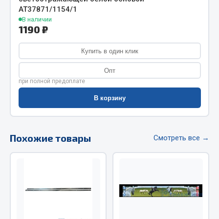
АТ37871/1154/1
Фитинги
В наличии
Штуцеры
1190 ₽
Весь раздел
Купить в один клик
Опт
Инструмент
при полной предоплате
В корзину
Автомобильный инструмент
Измерительный инструмент
Крепежный инструмент
Похожие товары
Смотреть все →
Режущий инструмент
Силовое оборудование
Слесарный инструмент
Столярный инструмент
Показать ещё