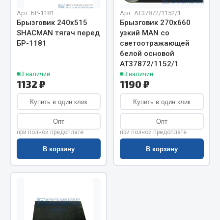
Показать ещё
Арт. БР-1181
Арт. AT37872/1152/1
Брызговик 240х515
Брызговик 270х660
Весь раздел
SHACMAN тягач перед
узкий MAN со
БР-1181
светоотражающей
белой основой
Автомобильная электрика
АТ37872/1152/1
В наличии
В наличии
Автолампы
1132 ₽
1190 ₽
Блоки реле и предохранителей
Купить в один клик
Купить в один клик
Вилки нагрузочные
Выключатели и переключатели клавишные
Опт
Опт
при полной предоплате
при полной предоплате
Выключатели кнопочные
Выключатель массы
В корзину
В корзину
Изолента
Показать ещё
Весь раздел