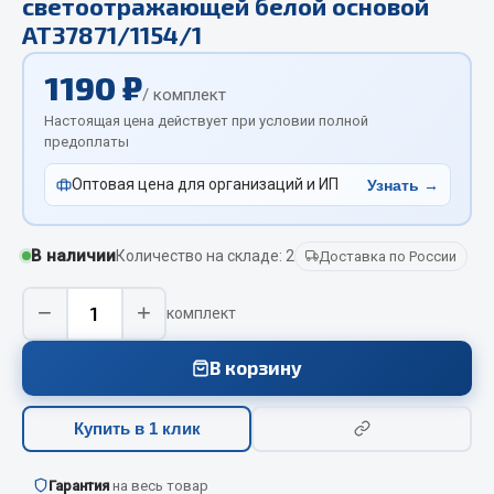
светоотражающей белой основой
Отопители салона, подогреватели
АТ37871/1154/1
Автономные воздушные отопители
1190 ₽
/ комплект
Жидкостные подогреватели
Настоящая цена действует при условии полной
Отопители салона
предоплаты
Подогреватели тосола
Оптовая цена для организаций и ИП
Узнать →
Весь раздел
В наличии
Количество на складе: 2
Доставка по России
Автотовары
−
+
комплект
Автозвук
Автокаталоги
В корзину
Аксессуары автомобильные
Аптечки и знаки автомобильные
Купить в 1 клик
Брызговики
Вентиляторы кабины
Гарантия
на весь товар