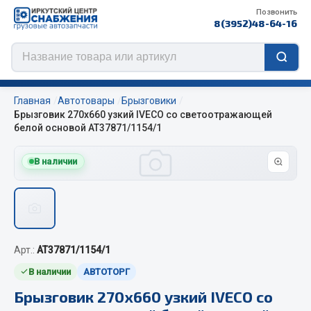
Позвонить
8(3952)48-64-16
Главная
Автотовары
Брызговики
Брызговик 270х660 узкий IVECO со светоотражающей
белой основой АТ37871/1154/1
Цепи противоскольжения
В наличии
ЦЕПИ РОССИЯ
ЦЕПИ BOHU (Китай)
Изготовление цепей на колеса BOHU
QITONG
Арт.:
AT37871/1154/1
В наличии
АВТОТОРГ
Весь раздел
Брызговик 270х660 узкий IVECO со