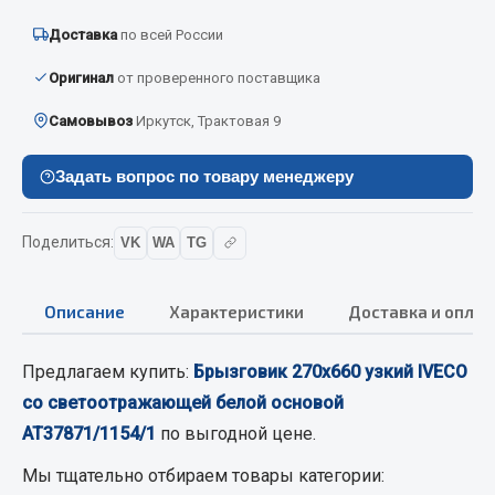
Вымпела
Доставка
по всей России
Показать ещё
Оригинал
от проверенного поставщика
Весь раздел
Самовывоз
Иркутск, Трактовая 9
Смазочные материалы
Задать вопрос по товару менеджеру
Масла
Поделиться:
VK
WA
TG
Охладжающие жидкости
Технические жидкости
Описание
Характеристики
Доставка и оплат
Весь раздел
Предлагаем купить:
Брызговик 270х660 узкий IVECO
со светоотражающей белой основой
МЕТИЗЫ
АТ37871/1154/1
по выгодной цене.
Болты
Мы тщательно отбираем товары категории:
Гайки