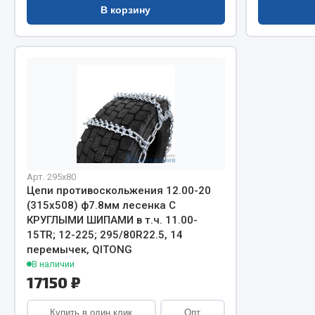
В корзину
Хозтовары
Шино
Горелки, баллоны, плитки газовые
Автохимия
Арт. 295х80
Цепи противоскольжения 12.00-20
Замки
Вентили
(315х508) ф7.8мм лесенка С
Лампы паяльные, керосиновые
Инструмен
КРУГЛЫМИ ШИПАМИ в т.ч. 11.00-
Сантехника
шиномонт
15TR; 12-225; 295/80R22.5, 14
Спецодежда
Материалы
перемычек, QITONG
В наличии
Лестницы, стремянки
17150 ₽
Товары для дома
Купить в один клик
Опт