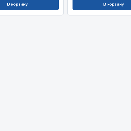
В корзину
В корзину
Весь раздел
Садовый инвентарь
монтаж
 для шиномонтажа
Весь раздел
т и оборудование для
жа
 для ремонта шин и камер