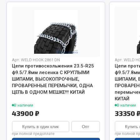
Система о
Колеса и шины
Сцепление
Система охлаждения
Ось перед
Подвеска
Тормозная
Кабина
Электрооб
Оперение кабины
Показать ещё
Арт. WELD HOOK 2861 DN
Арт. WELD HO
Весь раздел
Весь раздел
Цепи противоскольжения 23.5-R25
Цепи прот
ф9.5/7.8мм лесенка С КРУГЛЫМИ
ф9.5/7.8м
ШИПАМИ, ВЫСОКОПРОЧНЫЕ,
ШИПАМИ, 
ПРОВАРЕННЫЕ ПЕРЕМЫЧКИ, ОДНА
ПРОВАРЕН
Подш
CUMMINS HAFFEN
ЦЕПЬ В ОДНОМ МЕШКЕ!!! КИТАЙ
перемычек
КИТАЙ
В наличии
В наличии
Весь раздел
Весь раздел
43900 ₽
33350 
Купить в один клик
Опт
Купить 
при полной предоплате
при полной п