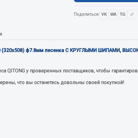
Поделиться:
VK
WA
TG
Запчасти на полупри
обильная электрика
Амортизаторы для полуприц
а
ы
 и предохранителей
20 (320х508) ф7.8мм лесенка С КРУГЛЫМИ ШИПАМИ, ВЫ
рузочные
ли и переключатели
е
еса QITONG
у проверенных поставщиков, чтобы гарантирова
ли кнопочные
верены, что вы останетесь довольны своей покупкой!
ль массы
Показать ещё
Весь раздел
сти Урал
Запчасти ЯМЗ