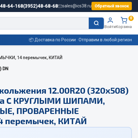
)48-64-16
8(3952)48-68-68
sales@ics38.ru
Обратный звонок
0
Войти
Корзина
📦 Доставка по России · Отправим в любой регион
МЫЧКИ, 14 перемычек, КИТАЙ
Смазочные материалы
) DN
Масла
кольжения 12.00R20 (320х508)
Охладжающие жидкости
ка С КРУГЛЫМИ ШИПАМИ,
Технические жидкости
ЫЕ, ПРОВАРЕННЫЕ
ьные
4 перемычек, КИТАЙ