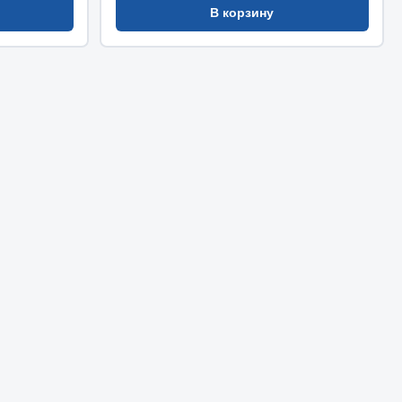
В корзину
Chevron
Cosmo
Показать ещё
Весь раздел
Аккумуляторы
ТАВ
ЯМАЛ
Solite
ТЮМЕНЬ
OURSUN
FORVARD
DELТА