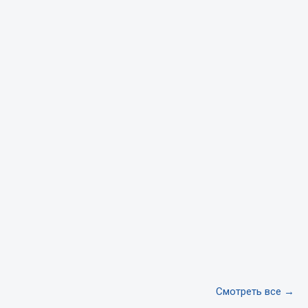
Тормозная система
Двигатель
Подвеска
Система питания
Система выпуска газа
Система охлаждения
Сцепление
Показать ещё
Весь раздел
Всё для сварки
Газосварка
Смотреть все →
Маски, краги сварщика