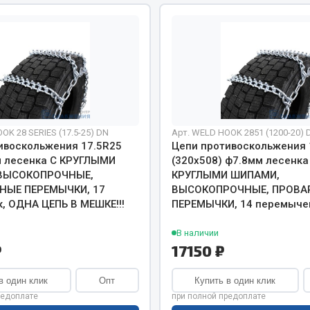
хлаждения
Vic
Автоторг
няя
Дифа
 система
Цитрон
орудование
Фильтры DONALDSON
Показать ещё
Показать ещё
OK 28 SERIES (17.5-25) DN
Арт. WELD HOOK 2851 (1200-20) 
Весь раздел
ивоскольжения 17.5R25
Цепи противоскольжения 
м лесенка С КРУГЛЫМИ
(320х508) ф7.8мм лесенка
ВЫСОКОПРОЧНЫЕ,
КРУГЛЫМИ ШИПАМИ,
НЫЕ ПЕРЕМЫЧКИ, 17
ВЫСОКОПРОЧНЫЕ, ПРОВА
ипники
Стяжки, тросы, канат
, ОДНА ЦЕПЬ В МЕШКЕ!!!
ПЕРЕМЫЧКИ, 14 перемычек
Стропы
В наличии
₽
17150 ₽
Стяжки
Тросы
в один клик
Опт
Купить в один клик
редоплате
при полной предоплате