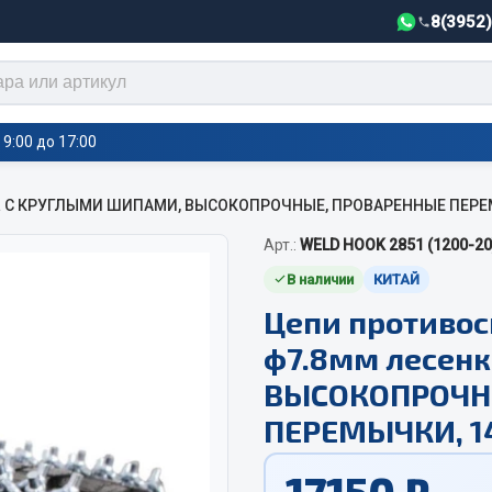
8(3952
9:00 до 17:00
енка С КРУГЛЫМИ ШИПАМИ, ВЫСОКОПРОЧНЫЕ, ПРОВАРЕННЫЕ ПЕРЕ
тели салона,
Арт.:
WELD HOOK 2851 (1200-20
Автотовары
греватели
В наличии
КИТАЙ
Автозвук
е воздушные отопители
Цепи противос
Автокаталоги
е подогреватели
ф7.8мм лесен
Аксессуары автомобильные
 салона
ВЫСОКОПРОЧН
Аптечки и знаки автомобил
тели тосола
Брызговики
ПЕРЕМЫЧКИ, 1
Вентиляторы кабины
Вымпела