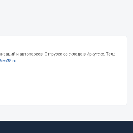
Показать ещё
Весь раздел
заций и автопарков. Отгрузка со склада в Иркутске. Тел.:
@ics38.ru