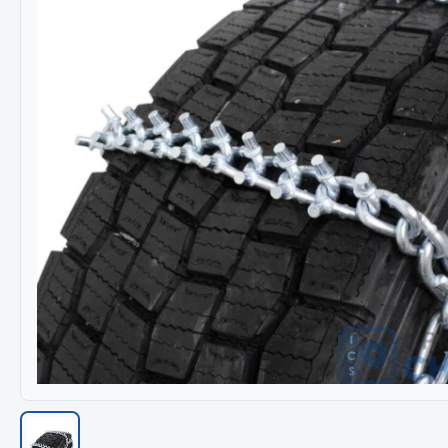
Весь раздел
Весь раздел
МЕТИЗЫ
Соед
Болты
Camozzi
Гайки
Адаптеры 
Кольца стопорные
Тройники
Пресс-масленки
Трубки, му
Пробки
Угольники
Пружины
Фитинги
Хомуты
Штуцеры
Показать ещё
Весь раздел
Весь раздел