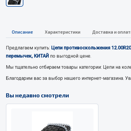
РТИ
Автом
Кольца уплотнительные
Описание
Характеристики
Доставка и оплат
Автоламп
Лента конвейерная
Блоки реле
Манжеты
Предлагаем купить:
Цепи противоскольжения 12.00R
Вилки наг
Паронит
перемычек, КИТАЙ
по выгодной цене.
Выключате
Патрубки
клавишны
Мы тщательно отбираем товары категории:
Цепи на кол
Прокладки
Выключате
Благодарим вас за выбор нашего интернет-магазина. У
Рукава высокого давления
Выключате
Изолента
Вы недавно смотрели
Показать ещё
Весь раздел
Весь раздел
Запча
Запчасти МАЗ