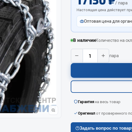
17150 ₽
/ пара
Показать ещё
Настоящая цена действует пр
Весь раздел
Оптовая цена для орган
В наличии
Количество на скл
инительные элементы
Инструмент
−
+
пара
Автомобильный инструмент
и переходники
Измерительный инструмент
Крепежный инструмент
фты, гайки
Режущий инструмент
Силовое оборудование
Слесарный инструмент
Гарантия
на весь товар
Столярный инструмент
Оригинал
от проверенного п
Показать ещё
Задать вопрос по това
Весь раздел