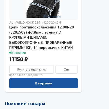
Двигатель
Система питания
Мост задн
Подвеска
Арт. WELD HOOK 2851 (1200-20) DN
Система п
Тормозная система
Цепи противоскольжения 12.00R20
Система вы
Двери
(320х508) ф7.8мм лесенка С
Система о
Окно ветровое
КРУГЛЫМИ ШИПАМИ,
ВЫСОКОПРОЧНЫЕ, ПРОВАРЕННЫЕ
Сцепление
Двигатель
ПЕРЕМЫЧКИ, 14 перемычек, КИТАЙ
Тормозная
Электрооборудование
В наличии
17150 ₽
Показать ещё
Купить в один клик
Опт
Весь раздел
Весь раздел
при полной предоплате
В корзину
Запча
Запчасти SHAANXI (SHACMAN)
Подвеска
Система питания
Похожие товары
Двигатель
Тормозная система