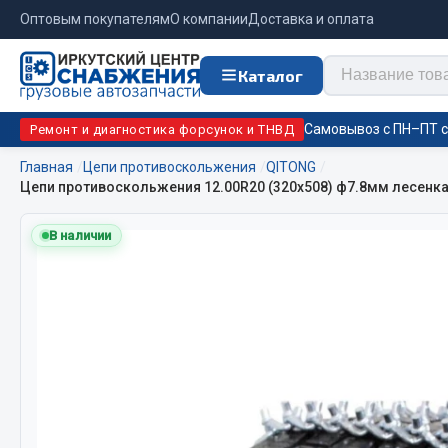
Оптовым покупателям
О компании
Доставка и оплата
Каталог
Самовывоз с ПН–ПТ с 
Ремонт и диагностика форсунок и ТНВД
Главная
Цепи противоскольжения
QITONG
Цепи противоскольжения 12.00R20 (320х508) ф7.8мм лес
Отопи
Цепи противоскольжения
подо
В наличии
Автономны
ЦЕПИ РОССИЯ
Жидкостны
ЦЕПИ BOHU (Китай)
Отопители
Изготовление цепей на колеса BOHU
Подогрева
QITONG