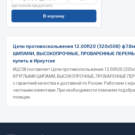
при полной предоплате
Весь раздел
Весь раздел
В корзину
Прочий инструмент
Цепи противоскольжения 12.00R20 (320х508) ф7.8
Ящики для инструмента и органайзеры
ШИПАМИ, ВЫСОКОПРОЧНЫЕ, ПРОВАРЕННЫЕ ПЕРЕМЫЧ
Сумки для инструмента
купить в Иркутске
Хозяйственные товары
ИЦС38 поставляет Цепи противоскольжения 12.00R20 (320х
Пушки тепловые
КРУГЛЫМИ ШИПАМИ, ВЫСОКОПРОЧНЫЕ, ПРОВАРЕННЫЕ ПЕРЕ
с гарантией качества и доставкой по России. Работаем с ю
Весь раздел
частными клиентами. При необходимости поможем подобра
позиции.