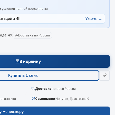
и условии полной предоплаты
Весь раздел
изаций и ИП
Узнать →
Цепи подъёмные
аде: 49
Доставка по России
Весь раздел
В корзину
Купить в 1 клик
Доставка
по всей России
оставщика
Самовывоз
Иркутск, Трактовая 9
ру менеджеру