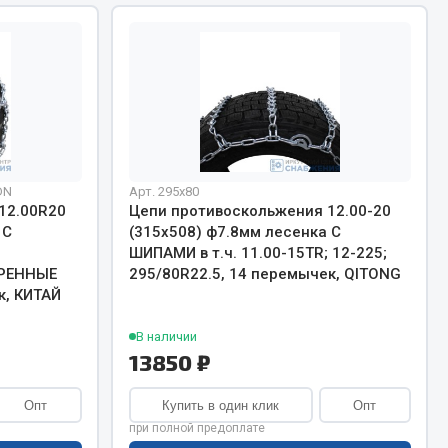
Сварочное оборудование
Сварочные материалы
DN
Арт. 295х80
Весь раздел
12.00R20
Цепи противоскольжения 12.00-20
 С
(315х508) ф7.8мм лесенка С
ШИПАМИ в т.ч. 11.00-15TR; 12-225;
РЕННЫЕ
295/80R22.5, 14 перемычек, QITONG
Автохимия
ы
, КИТАЙ
3 ton
В наличии
13850 ₽
Abro
Agat auto
Опт
Купить в один клик
Опт
Alteco
при полной предоплате
Aвтосил