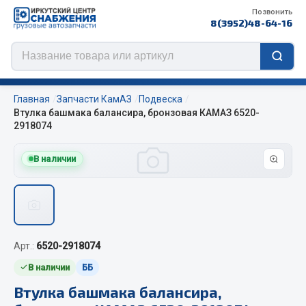
Позвонить
8(3952)48-64-16
Главная
Запчасти КамАЗ
Подвеска
Втулка башмака балансира, бронзовая КАМАЗ 6520-
2918074
Цепи противоскольжения
В наличии
ЦЕПИ РОССИЯ
ЦЕПИ BOHU (Китай)
Изготовление цепей на колеса BOHU
QITONG
Арт.:
6520-2918074
В наличии
ББ
Весь раздел
Втулка башмака балансира,