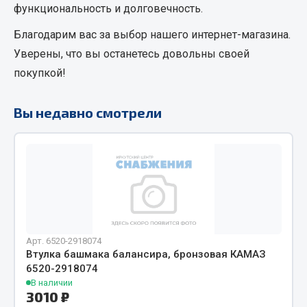
функциональность и долговечность.
Кольца стопорные
Благодарим вас за выбор нашего интернет-магазина.
Пресс-масленки
Уверены, что вы останетесь довольны своей
Пробки
покупкой!
Пружины
Хомуты
Вы недавно смотрели
Показать ещё
Весь раздел
Соединительные элементы
Camozzi
Арт. 6520-2918074
Адаптеры и переходники
Втулка башмака балансира, бронзовая КАМАЗ
Тройники
6520-2918074
Трубки, муфты, гайки
В наличии
3010 ₽
Угольники