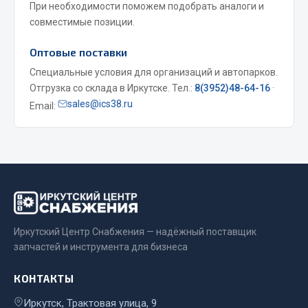
При необходимости поможем подобрать аналоги и
Весь раздел
совместимые позиции.
Оптовые поставки
Запчасти МАЗ
Специальные условия для организаций и автопарков.
Отгрузка со склада в Иркутске. Тел.:
8(3952)48-64-16
·
Система питания
sales@ics38.ru
Email:
Подвеска
Тормозная система
Двери
Окно ветровое
Двигатель
Электрооборудование
Показать ещё
Иркутский Центр Снабжения — надёжный поставщик
запчастей и инструмента для бизнеса
Весь раздел
КОНТАКТЫ
Иркутск, Трактовая улица, 9
Запчасти Урал