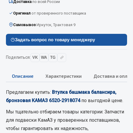
Доставка
по всей России
Вымпела
Оригинал
от проверенного поставщика
Показать ещё
Самовывоз
Иркутск, Трактовая 9
Весь раздел
Задать вопрос по товару менеджеру
Смазочные материалы
Поделиться:
VK
WA
TG
Масла
Охладжающие жидкости
Описание
Характеристики
Доставка и оплат
Технические жидкости
Весь раздел
Предлагаем купить:
Втулка башмака балансира,
бронзовая КАМАЗ 6520-2918074
по выгодной цене.
МЕТИЗЫ
Мы тщательно отбираем товары категории:
Запчасти
для подвески КамАЗ
у проверенных поставщиков,
Болты
чтобы гарантировать их надежность,
Гайки