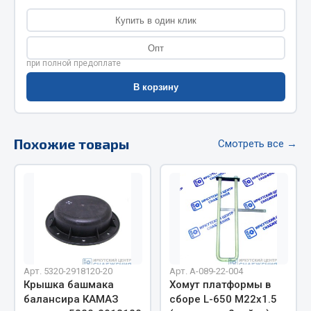
Фитинги
Купить в один клик
Штуцеры
Опт
Весь раздел
при полной предоплате
В корзину
Инструмент
Похожие товары
Смотреть все →
Автомобильный инструмент
Измерительный инструмент
Крепежный инструмент
Режущий инструмент
Силовое оборудование
Слесарный инструмент
Столярный инструмент
Арт. 5320-2918120-20
Арт. А-089-22-004
Крышка башмака
Хомут платформы в
Показать ещё
балансира КАМАЗ
сборе L-650 М22х1.5