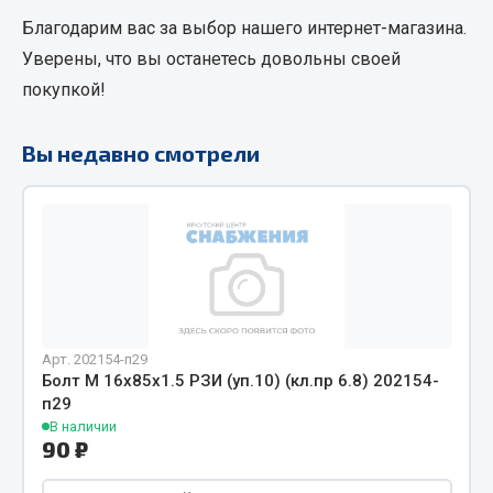
Благодарим вас за выбор нашего интернет-магазина.
Кольца стопорные
Пресс-масленки
Уверены, что вы останетесь довольны своей
Пробки
покупкой!
Пружины
Хомуты
Вы недавно смотрели
Показать ещё
Весь раздел
Соединительные элементы
Арт. 202154-п29
Camozzi
Болт М 16х85х1.5 РЗИ (уп.10) (кл.пр 6.8) 202154-
Адаптеры и переходники
п29
Тройники
В наличии
90 ₽
Трубки, муфты, гайки
Угольники