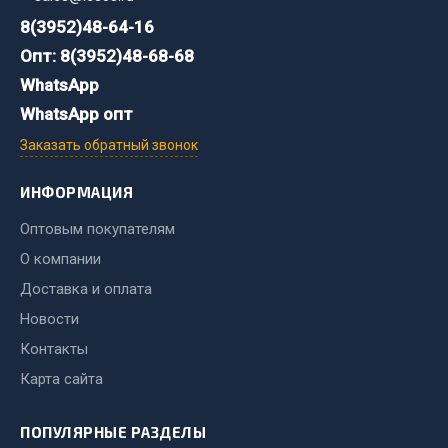
8(3952)48-64-16
Двигатель
Опт: 8(3952)48-68-68
Мост задний
WhatsApp
Система питания
WhatsApp опт
Система выпуска газа
Заказать обратный звонок
Система охлаждения
Сцепление
ИНФОРМАЦИЯ
Тормозная система
Оптовым покупателям
Показать ещё
О компании
Весь раздел
Доставка и оплата
Новости
Контакты
Запчасти ЯМЗ
Карта сайта
Двигатель
Система питания
ПОПУЛЯРНЫЕ РАЗДЕЛЫ