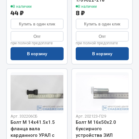
1/09022-218
Весь раздел
В наличии
В наличии
44 ₽
8 ₽
Цепи подъёмные
Купить в один клик
Купить в один клик
Опт
Опт
Весь раздел
при полной предоплате
при полной предоплате
В корзину
В корзину
РТИ
Кольца уплотнительные
Лента конвейерная
Манжеты
Паронит
Патрубки
Арт. 332206СБ
Арт. 202123-П29
Прокладки
Болт М 14х41.5х1.5
Болт М 16х50х2.0
Рукава высокого давления
фланца вала
буксирного
карданного УРАЛ с
устройства ЗИЛ