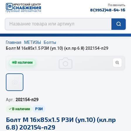
Позвонить
8(3952)48-64-16
Главная
МЕТИЗЫ
Болты
Болт М 16х85х1.5 РЗИ (уп.10) (кл.пр 6.8) 202154-п29
В наличии
Цепи противоскольжения
ЦЕПИ РОССИЯ
ЦЕПИ BOHU (Китай)
Изготовление цепей на колеса BOHU
Арт.:
202154-п29
QITONG
В наличии
РЗИ
Весь раздел
Болт М 16х85х1.5 РЗИ (уп.10) (кл.пр
6.8) 202154-п29