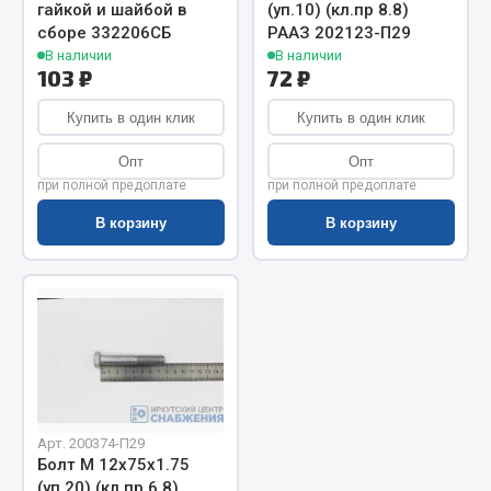
Показать ещё
гайкой и шайбой в
(уп.10) (кл.пр 8.8)
сборе 332206СБ
РААЗ 202123-П29
Весь раздел
В наличии
В наличии
103 ₽
72 ₽
Купить в один клик
Купить в один клик
Автомобильная электрика
Опт
Опт
Автолампы
при полной предоплате
при полной предоплате
Блоки реле и предохранителей
В корзину
В корзину
Вилки нагрузочные
Выключатели и переключатели клавишные
Выключатели кнопочные
Выключатель массы
Изолента
Показать ещё
Арт. 200374-П29
Весь раздел
Болт М 12х75х1.75
(уп.20) (кл.пр 6.8)