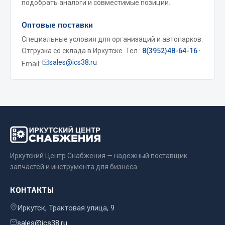
подобрать аналоги и совместимые позиции.
Весь раздел
Оптовые поставки
Специальные условия для организаций и автопарков.
Запчасти МАЗ
Отгрузка со склада в Иркутске. Тел.:
8(3952)48-64-16
·
sales@ics38.ru
Email:
Система питания
Подвеска
Тормозная система
Двери
Окно ветровое
Двигатель
Электрооборудование
Иркутский Центр Снабжения — надёжный поставщик
запчастей и инструмента для бизнеса
Показать ещё
КОНТАКТЫ
Весь раздел
Иркутск, Трактовая улица, 9
Запчасти Урал
sales@ics38.ru