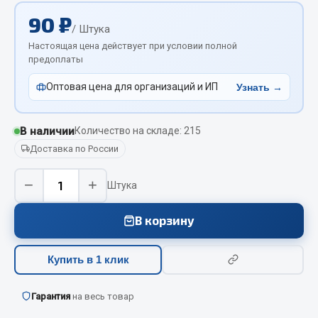
Отопители салона, подогреватели
90 ₽
/ Штука
Автономные воздушные отопители
Настоящая цена действует при условии полной
предоплаты
Жидкостные подогреватели
Отопители салона
Оптовая цена для организаций и ИП
Узнать →
Подогреватели тосола
Весь раздел
В наличии
Количество на складе: 215
Доставка по России
Автотовары
−
+
Штука
Автозвук
В корзину
Автокаталоги
Аксессуары автомобильные
Купить в 1 клик
Аптечки и знаки автомобильные
Брызговики
Гарантия
на весь товар
Вентиляторы кабины