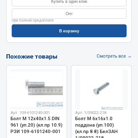
Купить в один клик
Фитинги
Опт
Штуцеры
при полной предоплате
Весь раздел
В корзину
Инструмент
Похожие товары
Смотреть все →
Автомобильный инструмент
Измерительный инструмент
Крепежный инструмент
Режущий инструмент
Силовое оборудование
Слесарный инструмент
Арт. 109-6101240-001
Арт. 1/09022-218
Столярный инструмент
Болт М 12х40х1.5 DIN
Болт М 6х16х1.0
961 (уп.20) (кл.пр 10.9)
поддона (уп.100)
Показать ещё
РЗИ 109-6101240-001
(кл.пр 8.8) БелЗАН