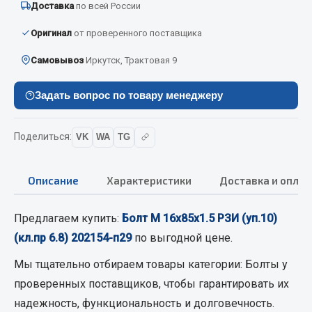
Доставка
по всей России
Вымпела
Оригинал
от проверенного поставщика
Показать ещё
Самовывоз
Иркутск, Трактовая 9
Весь раздел
Задать вопрос по товару менеджеру
Смазочные материалы
Поделиться:
VK
WA
TG
Масла
Охладжающие жидкости
Описание
Характеристики
Доставка и оплат
Технические жидкости
Весь раздел
Предлагаем купить:
Болт М 16х85х1.5 РЗИ (уп.10)
(кл.пр 6.8) 202154-п29
по выгодной цене.
МЕТИЗЫ
Мы тщательно отбираем товары категории:
Болты
у
проверенных поставщиков, чтобы гарантировать их
Болты
надежность, функциональность и долговечность.
Гайки