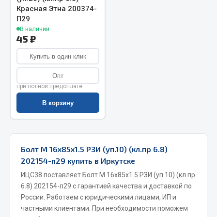
Красная Этна 200374-
Запчасти на полуприцепы
П29
В наличии
45 ₽
Амортизаторы для полуприцепов
Купить в один клик
Весь раздел
Опт
при полной предоплате
Запчасти КамАЗ
В корзину
Двигатель
Система питания
Система выпуска газа
Болт М 16х85х1.5 РЗИ (уп.10) (кл.пр 6.8)
Система охлаждения
202154-п29 купить в Иркутске
Сцепление
ИЦС38 поставляет Болт М 16х85х1.5 РЗИ (уп.10) (кл.пр
Коробка передач
6.8) 202154-п29 с гарантией качества и доставкой по
Коробка передач ZF
России. Работаем с юридическими лицами, ИП и
частными клиентами. При необходимости поможем
Показать ещё