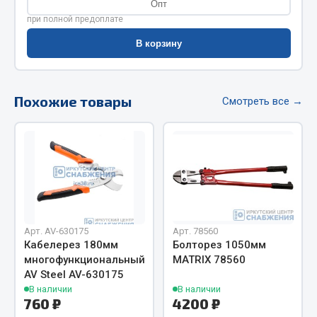
Опт
Фитинги
при полной предоплате
Штуцеры
В корзину
Весь раздел
Похожие товары
Смотреть все →
Инструмент
Автомобильный инструмент
Измерительный инструмент
Крепежный инструмент
Режущий инструмент
Силовое оборудование
Арт. AV-630175
Арт. 78560
Слесарный инструмент
Кабелерез 180мм
Болторез 1050мм
многофункциональный
MATRIX 78560
Столярный инструмент
AV Steel AV-630175
В наличии
В наличии
Показать ещё
760 ₽
4200 ₽