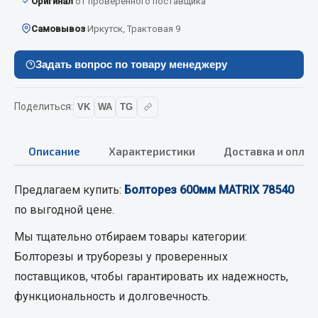
Оригинал
от проверенного поставщика
Вымпела
Самовывоз
Иркутск, Трактовая 9
Показать ещё
Задать вопрос по товару менеджеру
Весь раздел
Поделиться:
VK
WA
TG
Смазочные материалы
Масла
Описание
Характеристики
Доставка и оплат
Охладжающие жидкости
Технические жидкости
Предлагаем купить:
Болторез 600мм MATRIX 78540
по выгодной цене.
Весь раздел
Мы тщательно отбираем товары категории:
Болторезы и труборезы
у проверенных
МЕТИЗЫ
поставщиков, чтобы гарантировать их надежность,
функциональность и долговечность.
Болты
Гайки