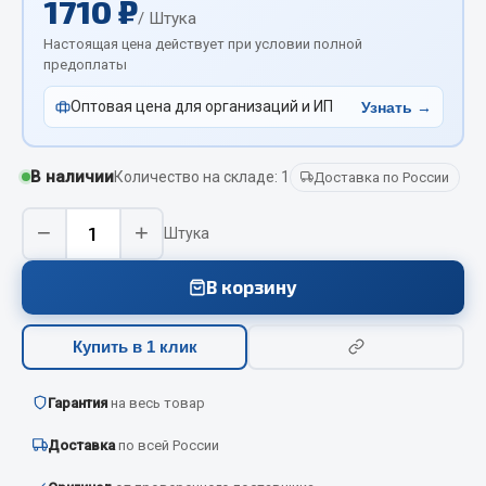
1710 ₽
Отопители салона, подогреватели
/ Штука
Настоящая цена действует при условии полной
Автономные воздушные отопители
предоплаты
Жидкостные подогреватели
Оптовая цена для организаций и ИП
Узнать →
Отопители салона
Подогреватели тосола
В наличии
Количество на складе: 1
Доставка по России
Весь раздел
−
+
Штука
Автотовары
В корзину
Автозвук
Купить в 1 клик
Автокаталоги
Аксессуары автомобильные
Гарантия
на весь товар
Аптечки и знаки автомобильные
Брызговики
Доставка
по всей России
Вентиляторы кабины