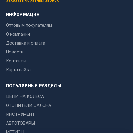
Заказать обратный звонок
Двигатель
ИНФОРМАЦИЯ
Мост задний
Оптовым покупателям
Система питания
О компании
Система выпуска газа
Доставка и оплата
Система охлаждения
Новости
Сцепление
Тормозная система
Контакты
Карта сайта
Показать ещё
Весь раздел
ПОПУЛЯРНЫЕ РАЗДЕЛЫ
ЦЕПИ НА КОЛЕСА
Запчасти ЯМЗ
ОТОПИТЕЛИ САЛОНА
ИНСТРУМЕНТ
Двигатель
АВТОТОВАРЫ
Система питания
МЕТИЗЫ