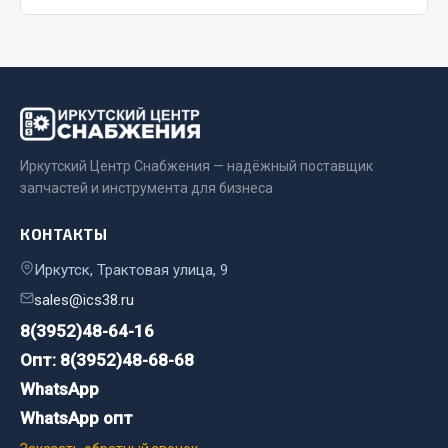
Весь раздел
Запчасти МАЗ
Система питания
Подвеска
Иркутский Центр Снабжения — надёжный поставщик
запчастей и инструмента для бизнеса
Тормозная система
Двери
КОНТАКТЫ
Окно ветровое
Иркутск, Трактовая улица, 9
Двигатель
Электрооборудование
sales@ics38.ru
8(3952)48-64-16
Показать ещё
Опт: 8(3952)48-68-68
Весь раздел
WhatsApp
WhatsApp опт
Запчасти Урал