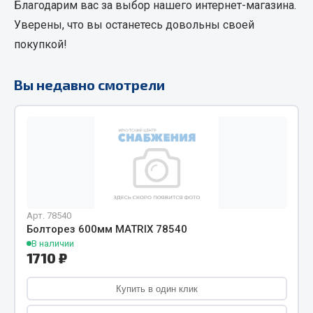
Благодарим вас за выбор нашего интернет-магазина.
Кольца стопорные
Уверены, что вы останетесь довольны своей
Пресс-масленки
покупкой!
Пробки
Пружины
Вы недавно смотрели
Хомуты
Показать ещё
Весь раздел
Соединительные элементы
Арт. 78540
Болторез 600мм MATRIX 78540
Camozzi
В наличии
Адаптеры и переходники
1710 ₽
Тройники
Трубки, муфты, гайки
Купить в один клик
Угольники