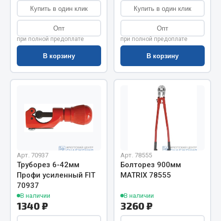
Весь раздел
Купить в один клик
Купить в один клик
Опт
Опт
Цепи подъёмные
при полной предоплате
при полной предоплате
В корзину
В корзину
Весь раздел
РТИ
Кольца уплотнительные
Лента конвейерная
Манжеты
Арт. 70937
Арт. 78555
Паронит
Труборез 6-42мм
Болторез 900мм
Профи усиленный FIT
MATRIX 78555
Патрубки
70937
Прокладки
В наличии
В наличии
Рукава высокого давления
1340 ₽
3260 ₽