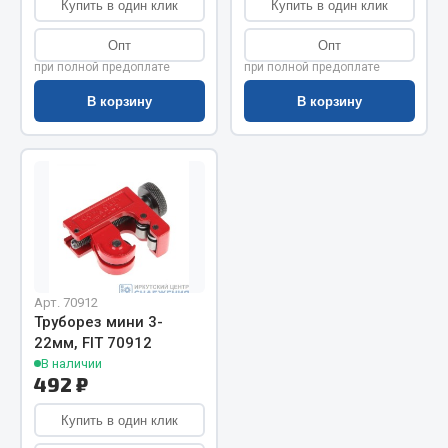
Показать ещё
Купить в один клик
Купить в один клик
Весь раздел
Опт
Опт
при полной предоплате
при полной предоплате
В корзину
В корзину
Автомобильная электрика
Автолампы
Блоки реле и предохранителей
Вилки нагрузочные
Выключатели и переключатели клавишные
Выключатели кнопочные
Выключатель массы
Арт. 70912
Труборез мини 3-
Изолента
22мм, FIT 70912
В наличии
Показать ещё
492 ₽
Весь раздел
Купить в один клик