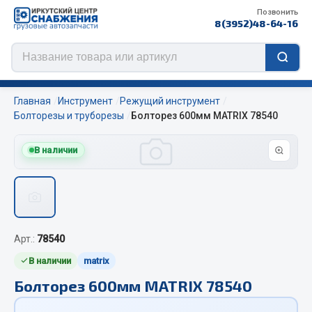
Позвонить
8(3952)48-64-16
Главная
Инструмент
Режущий инструмент
Болторезы и труборезы
Болторез 600мм MATRIX 78540
В наличии
Цепи противоскольжения
ЦЕПИ РОССИЯ
ЦЕПИ BOHU (Китай)
Изготовление цепей на колеса BOHU
Арт.:
78540
QITONG
В наличии
matrix
Весь раздел
Болторез 600мм MATRIX 78540