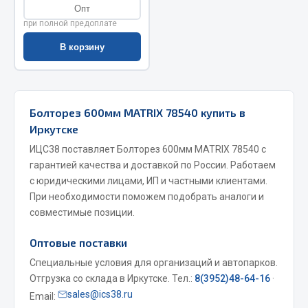
Опт
Запчасти на полуприцепы
при полной предоплате
В корзину
Амортизаторы для полуприцепов
Весь раздел
Болторез 600мм MATRIX 78540 купить в
Запчасти КамАЗ
Иркутске
ИЦС38 поставляет Болторез 600мм MATRIX 78540 с
Двигатель
гарантией качества и доставкой по России. Работаем
Система питания
с юридическими лицами, ИП и частными клиентами.
Система выпуска газа
При необходимости поможем подобрать аналоги и
совместимые позиции.
Система охлаждения
Сцепление
Оптовые поставки
Коробка передач
Специальные условия для организаций и автопарков.
Коробка передач ZF
Отгрузка со склада в Иркутске. Тел.:
8(3952)48-64-16
·
sales@ics38.ru
Показать ещё
Email: