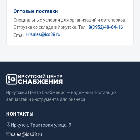
Запчасти на полуприцепы
Оптовые поставки
Специальные условия для организаций и автопарков.
Амортизаторы для полуприцепов
Отгрузка со склада в Иркутске. Тел.:
8(3952)48-64-16
·
sales@ics38.ru
Email:
Весь раздел
Запчасти КамАЗ
Двигатель
Система питания
Система выпуска газа
Иркутский Центр Снабжения — надёжный поставщик
Система охлаждения
запчастей и инструмента для бизнеса
Сцепление
КОНТАКТЫ
Коробка передач
Коробка передач ZF
Иркутск, Трактовая улица, 9
sales@ics38.ru
Показать ещё