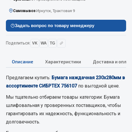
Кольца стопорные
Самовывоз
Иркутск, Трактовая 9
Пресс-масленки
Пробки
Задать вопрос по товару менеджеру
Пружины
Хомуты
Поделиться:
VK
WA
TG
Показать ещё
Описание
Характеристики
Доставка и оплат
Весь раздел
Предлагаем купить:
Бумага наждачная 230х280мм в
Соединительные элементы
ассортименте СИБРТЕХ 756107
по выгодной цене.
Мы тщательно отбираем товары категории:
Бумага
Camozzi
шлифовальная
у проверенных поставщиков, чтобы
Адаптеры и переходники
гарантировать их надежность, функциональность и
Тройники
долговечность.
Трубки, муфты, гайки
Угольники