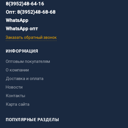
8(3952)48-64-16
Весь раздел
Опт: 8(3952)48-68-68
WhatsApp
Запчасти МАЗ
WhatsApp опт
Заказать обратный звонок
Система питания
Подвеска
ИНФОРМАЦИЯ
Тормозная система
Оптовым покупателям
Двери
Окно ветровое
О компании
Двигатель
Доставка и оплата
Электрооборудование
Новости
Контакты
Показать ещё
Карта сайта
Весь раздел
ПОПУЛЯРНЫЕ РАЗДЕЛЫ
Запчасти Урал