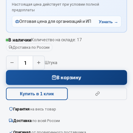
Вымпела
Настоящая цена действует при условии полной
предоплаты
Показать ещё
Оптовая цена для организаций и ИП
Узнать →
Весь раздел
В наличии
Количество на складе: 17
Смазочные материалы
Доставка по России
−
+
Масла
Штука
Охладжающие жидкости
В корзину
Технические жидкости
Весь раздел
Купить в 1 клик
Гарантия
МЕТИЗЫ
на весь товар
Доставка
по всей России
Болты
Гайки
Оригинал
от проверенного поставщика