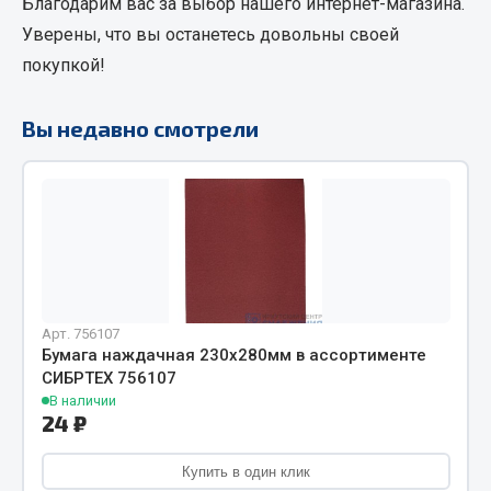
Благодарим вас за выбор нашего интернет-магазина.
Фитинги
Уверены, что вы останетесь довольны своей
Штуцеры
покупкой!
Весь раздел
Вы недавно смотрели
Инструмент
Автомобильный инструмент
Измерительный инструмент
Крепежный инструмент
Режущий инструмент
Арт. 756107
Силовое оборудование
Бумага наждачная 230х280мм в ассортименте
СИБРТЕХ 756107
Слесарный инструмент
В наличии
Столярный инструмент
24 ₽
Показать ещё
Купить в один клик