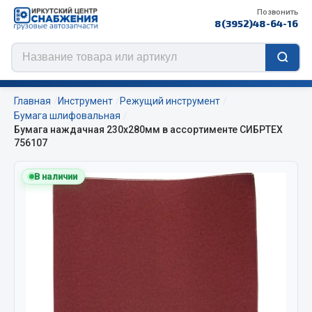
Позвонить
8(3952)48-64-16
Главная
Инструмент
Режущий инструмент
Бумага шлифовальная
Бумага наждачная 230х280мм в ассортименте СИБРТЕХ
756107
Цепи противоскольжения
В наличии
ЦЕПИ РОССИЯ
ЦЕПИ BOHU (Китай)
Изготовление цепей на колеса BOHU
QITONG
Весь раздел