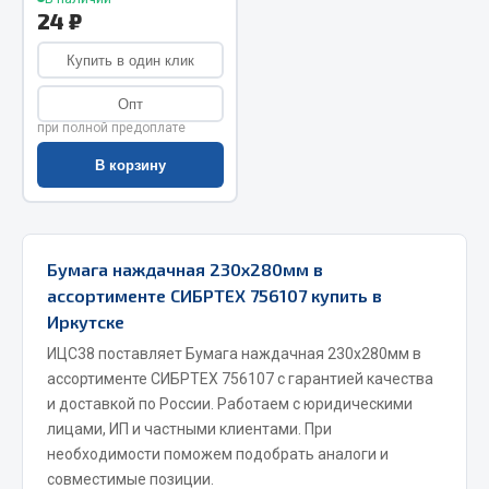
Показать ещё
24 ₽
Весь раздел
Купить в один клик
Опт
Автомобильная электрика
при полной предоплате
В корзину
Автолампы
Блоки реле и предохранителей
Вилки нагрузочные
Бумага наждачная 230х280мм в
Выключатели и переключатели клавишные
ассортименте СИБРТЕХ 756107 купить в
Выключатели кнопочные
Иркутске
Выключатель массы
ИЦС38 поставляет Бумага наждачная 230х280мм в
Изолента
ассортименте СИБРТЕХ 756107 с гарантией качества
Показать ещё
и доставкой по России. Работаем с юридическими
лицами, ИП и частными клиентами. При
Весь раздел
необходимости поможем подобрать аналоги и
совместимые позиции.