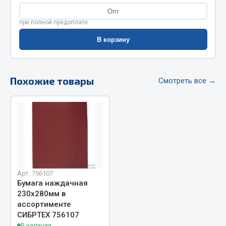
Весь раздел
Опт
при полной предоплате
Цепи подъёмные
В корзину
Весь раздел
Похожие товары
Смотреть все →
РТИ
Кольца уплотнительные
Лента конвейерная
Манжеты
Паронит
Арт. 756107
Патрубки
Бумага наждачная
230х280мм в
Прокладки
ассортименте
Рукава высокого давления
СИБРТЕХ 756107
В наличии