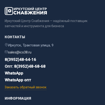
Весь раздел
Цепи подъёмные
Иркутский Центр Снабжения — надёжный поставщик
запчастей и инструмента для бизнеса
Весь раздел
КОНТАКТЫ
Иркутск, Трактовая улица, 9
РТИ
sales@ics38.ru
Кольца уплотнительные
8(3952)48-64-16
Лента конвейерная
Опт: 8(3952)48-68-68
Манжеты
WhatsApp
Паронит
WhatsApp опт
Патрубки
Заказать обратный звонок
Прокладки
Рукава высокого давления
ИНФОРМАЦИЯ