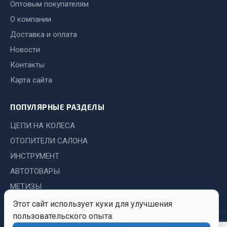
Показать ещё
Оптовым покупателям
О компании
Весь раздел
Доставка и оплата
Новости
Автомобильная электрика
Контакты
Карта сайта
Автолампы
Блоки реле и предохранителей
ПОПУЛЯРНЫЕ РАЗДЕЛЫ
Вилки нагрузочные
ЦЕПИ НА КОЛЕСА
Выключатели и переключатели клавишные
Выключатели кнопочные
ОТОПИТЕЛИ САЛОНА
Выключатель массы
ИНСТРУМЕНТ
Изолента
АВТОТОВАРЫ
Показать ещё
МЕТИЗЫ
Этот сайт использует куки для улучшения
Весь раздел
пользовательского опыта.
© 2026 Иркутский Центр
Политика
Обработка