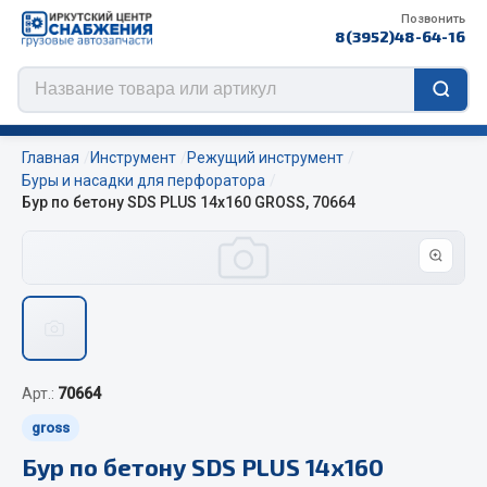
Позвонить
8(3952)48-64-16
Главная
Инструмент
Режущий инструмент
Буры и насадки для перфоратора
Бур по бетону SDS PLUS 14х160 GROSS, 70664
Цепи противоскольжения
ЦЕПИ РОССИЯ
ЦЕПИ BOHU (Китай)
Изготовление цепей на колеса BOHU
QITONG
Арт.:
70664
Весь раздел
gross
Бур по бетону SDS PLUS 14х160