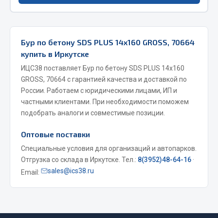
Фитинги
Штуцеры
Бур по бетону SDS PLUS 14х160 GROSS, 70664
Весь раздел
купить в Иркутске
ИЦС38 поставляет Бур по бетону SDS PLUS 14х160
Инструмент
GROSS, 70664 с гарантией качества и доставкой по
России. Работаем с юридическими лицами, ИП и
частными клиентами. При необходимости поможем
Автомобильный инструмент
подобрать аналоги и совместимые позиции.
Измерительный инструмент
Крепежный инструмент
Оптовые поставки
Режущий инструмент
Специальные условия для организаций и автопарков.
Силовое оборудование
Отгрузка со склада в Иркутске. Тел.:
8(3952)48-64-16
·
Слесарный инструмент
sales@ics38.ru
Email:
Столярный инструмент
Показать ещё