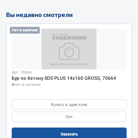
Кольца стопорные
Вы недавно смотрели
Пресс-масленки
Пробки
Нет в наличии
Пружины
Хомуты
Показать ещё
Весь раздел
Арт. 70664
Бур по бетону SDS PLUS 14х160 GROSS, 70664
Нет в наличии
Соединительные элементы
Camozzi
Купить в один клик
Адаптеры и переходники
Опт
Тройники
Трубки, муфты, гайки
Заказать
Угольники