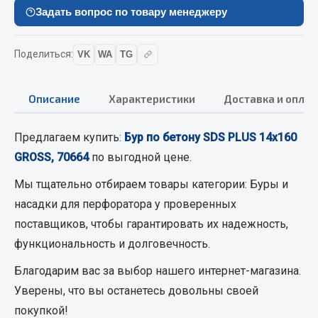
Вымпела
Задать вопрос по товару менеджеру
Показать ещё
Поделиться:
VK
WA
TG
Весь раздел
Описание
Характеристики
Доставка и оплат
Смазочные материалы
Предлагаем купить:
Бур по бетону SDS PLUS 14х160
Масла
GROSS, 70664
по выгодной цене.
Охладжающие жидкости
Мы тщательно отбираем товары категории:
Буры и
Технические жидкости
насадки для перфоратора
у проверенных
Весь раздел
поставщиков, чтобы гарантировать их надежность,
функциональность и долговечность.
МЕТИЗЫ
Благодарим вас за выбор нашего интернет-магазина.
Уверены, что вы останетесь довольны своей
Болты
покупкой!
Гайки