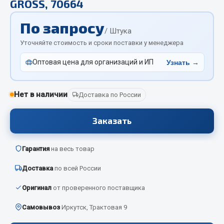
GROSS, 70664
Отопители салона, подогреватели
По запросу
Автономные воздушные отопители
/ Штука
Жидкостные подогреватели
Уточняйте стоимость и сроки поставки у менеджера
Отопители салона
Оптовая цена для организаций и ИП
Узнать →
Подогреватели тосола
Весь раздел
Нет в наличии
Доставка по России
Заказать
Автотовары
Автозвук
Гарантия
на весь товар
Автокаталоги
Доставка
по всей России
Аксессуары автомобильные
Оригинал
от проверенного поставщика
Аптечки и знаки автомобильные
Брызговики
Самовывоз
Иркутск, Трактовая 9
Вентиляторы кабины