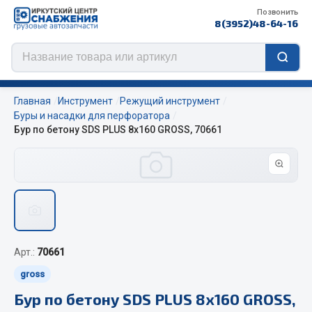
Позвонить
8(3952)48-64-16
Главная
Инструмент
Режущий инструмент
Буры и насадки для перфоратора
Бур по бетону SDS PLUS 8х160 GROSS, 70661
Цепи противоскольжения
ЦЕПИ РОССИЯ
ЦЕПИ BOHU (Китай)
Изготовление цепей на колеса BOHU
QITONG
Арт.:
70661
Весь раздел
gross
Бур по бетону SDS PLUS 8х160 GROSS,