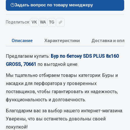
Вымпела
Задать вопрос по товару менеджеру
Показать ещё
Поделиться:
VK
WA
TG
Весь раздел
Описание
Характеристики
Доставка и оплат
Смазочные материалы
Предлагаем купить:
Бур по бетону SDS PLUS 8х160
Масла
GROSS, 70661
по выгодной цене.
Охладжающие жидкости
Мы тщательно отбираем товары категории:
Буры и
Технические жидкости
насадки для перфоратора
у проверенных
Весь раздел
поставщиков, чтобы гарантировать их надежность,
функциональность и долговечность.
МЕТИЗЫ
Благодарим вас за выбор нашего интернет-магазина.
Уверены, что вы останетесь довольны своей
Болты
покупкой!
Гайки