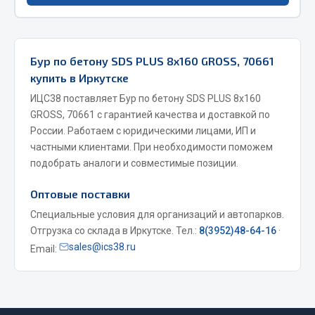
Фитинги
Штуцеры
Бур по бетону SDS PLUS 8х160 GROSS, 70661
Весь раздел
купить в Иркутске
ИЦС38 поставляет Бур по бетону SDS PLUS 8х160
Инструмент
GROSS, 70661 с гарантией качества и доставкой по
России. Работаем с юридическими лицами, ИП и
частными клиентами. При необходимости поможем
Автомобильный инструмент
подобрать аналоги и совместимые позиции.
Измерительный инструмент
Крепежный инструмент
Оптовые поставки
Режущий инструмент
Специальные условия для организаций и автопарков.
Силовое оборудование
Отгрузка со склада в Иркутске. Тел.:
8(3952)48-64-16
·
Слесарный инструмент
sales@ics38.ru
Email:
Столярный инструмент
Показать ещё