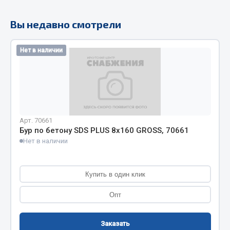
Кольца стопорные
Вы недавно смотрели
Пресс-масленки
Пробки
Нет в наличии
Пружины
Хомуты
Показать ещё
Весь раздел
Арт. 70661
Бур по бетону SDS PLUS 8х160 GROSS, 70661
Нет в наличии
Соединительные элементы
Camozzi
Купить в один клик
Адаптеры и переходники
Опт
Тройники
Трубки, муфты, гайки
Заказать
Угольники