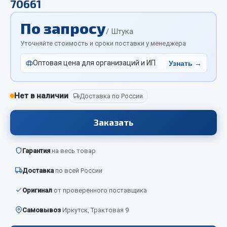
70661
Отопители салона, подогреватели
По запросу
Автономные воздушные отопители
/ Штука
Жидкостные подогреватели
Уточняйте стоимость и сроки поставки у менеджера
Отопители салона
Оптовая цена для организаций и ИП
Узнать →
Подогреватели тосола
Весь раздел
Нет в наличии
Доставка по России
Заказать
Автотовары
Автозвук
Гарантия
на весь товар
Автокаталоги
Доставка
по всей России
Аксессуары автомобильные
Оригинал
от проверенного поставщика
Аптечки и знаки автомобильные
Брызговики
Самовывоз
Иркутск, Трактовая 9
Вентиляторы кабины