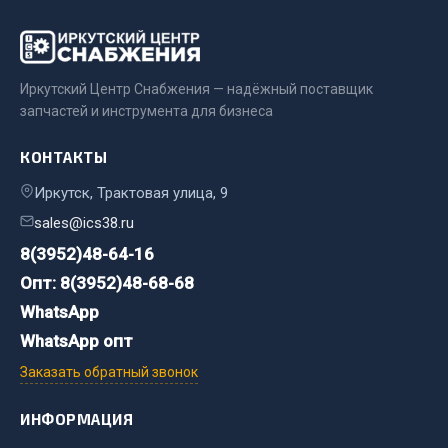
Весь раздел
Цепи подъёмные
Иркутский Центр Снабжения — надёжный поставщик
запчастей и инструмента для бизнеса
Весь раздел
КОНТАКТЫ
Иркутск, Трактовая улица, 9
РТИ
sales@ics38.ru
Кольца уплотнительные
8(3952)48-64-16
Лента конвейерная
Опт: 8(3952)48-68-68
Манжеты
WhatsApp
Паронит
WhatsApp опт
Патрубки
Заказать обратный звонок
Прокладки
Рукава высокого давления
ИНФОРМАЦИЯ