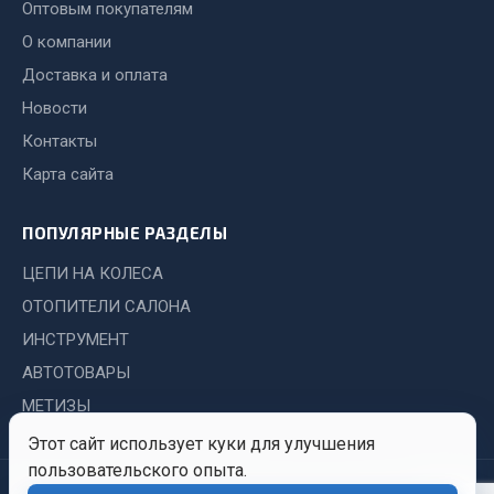
Показать ещё
Оптовым покупателям
О компании
Весь раздел
Доставка и оплата
Новости
Автомобильная электрика
Контакты
Карта сайта
Автолампы
Блоки реле и предохранителей
ПОПУЛЯРНЫЕ РАЗДЕЛЫ
Вилки нагрузочные
ЦЕПИ НА КОЛЕСА
Выключатели и переключатели клавишные
Выключатели кнопочные
ОТОПИТЕЛИ САЛОНА
Выключатель массы
ИНСТРУМЕНТ
Изолента
АВТОТОВАРЫ
Показать ещё
МЕТИЗЫ
Этот сайт использует куки для улучшения
Весь раздел
пользовательского опыта.
© 2026 Иркутский Центр
Политика
Обработка