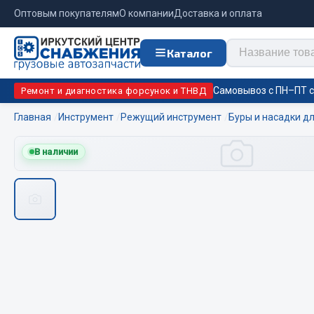
Оптовым покупателям
О компании
Доставка и оплата
Каталог
Самовывоз с ПН–ПТ с 
Ремонт и диагностика форсунок и ТНВД
Главная
Инструмент
Режущий инструмент
Буры и насадки д
Отопи
В наличии
Цепи противоскольжения
подо
Автономны
ЦЕПИ РОССИЯ
Жидкостны
ЦЕПИ BOHU (Китай)
Отопители
Изготовление цепей на колеса BOHU
Подогрева
QITONG