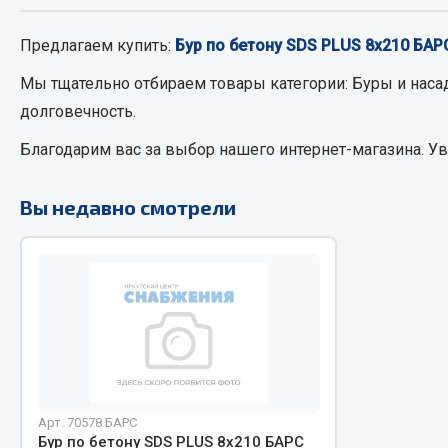
Предлагаем купить:
Бур по бетону SDS PLUS 8х210 БАР
РТИ
Автом
Мы тщательно отбираем товары категории:
Буры и наса
Кольца уплотнительные
долговечность.
Автоламп
Лента конвейерная
Блоки реле
Благодарим вас за выбор нашего интернет-магазина. У
Манжеты
Вилки наг
Паронит
Выключате
Вы недавно смотрели
Патрубки
клавишны
Прокладки
Выключате
Рукава высокого давления
Выключате
Изолента
Показать ещё
Весь раздел
Весь раздел
Арт. 70578 БАРС
Запча
Запчасти МАЗ
Бур по бетону SDS PLUS 8х210 БАРС