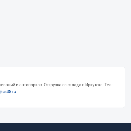
Тормозная система
Двигатель
Подвеска
Система питания
Система выпуска газа
Система охлаждения
Сцепление
Показать ещё
заций и автопарков. Отгрузка со склада в Иркутске. Тел.:
Весь раздел
@ics38.ru
Всё для сварки
Газосварка
Маски, краги сварщика