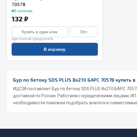
70578
В наличии
Двигатель
Система питания
132 ₽
Мост задн
Подвеска
Система п
Тормозная система
Купить в один клик
Опт
Система вы
Двери
при полной предоплате
Система о
Окно ветровое
В корзину
Сцепление
Двигатель
Тормозная
Электрооборудование
Показать ещё
Бур по бетону SDS PLUS 8х210 БАРС 70578 купить в
Весь раздел
ИЦС38 поставляет Бур по бетону SDS PLUS 8х210 БАРС 70578
Весь раздел
доставкой по России. Работаем с юридическими лицами, ИП
необходимости поможем подобрать аналоги и совместимые
Запча
Запчасти SHAANXI (SHACMAN)
Подвеска
Система питания
Двигатель
Тормозная система