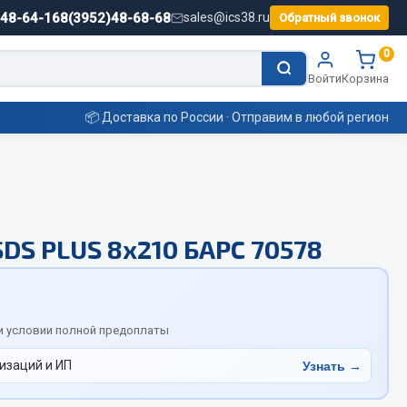
)48-64-16
8(3952)48-68-68
sales@ics38.ru
Обратный звонок
0
Войти
Корзина
📦 Доставка по России · Отправим в любой регион
Смазочные материалы
SDS PLUS 8х210 БАРС 70578
Масла
Охладжающие жидкости
Технические жидкости
ьные
и условии полной предоплаты
изаций и ИП
Узнать →