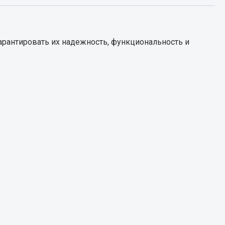
Запчасти КамАЗ
цепы
арантировать их надежность, функциональность и
Двигатель
епов
Система питания
Система выпуска газа
Система охлаждения
Сцепление
Коробка передач
Коробка передач ZF
Показать ещё
Весь раздел
Запчасти HOWO