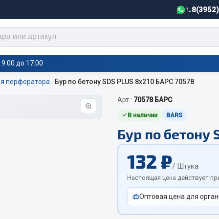
8(3952
9:00 до 17:00
ля перфоратора
Бур по бетону SDS PLUS 8х210 БАРС 70578
Арт.:
70578 БАРС
тели салона,
Автотовары
греватели
В наличии
BARS
Бур по бетону 
Автозвук
е воздушные отопители
Автокаталоги
е подогреватели
132 ₽
Аксессуары автомобильные
 салона
/ Штука
Аптечки и знаки автомобил
тели тосола
Настоящая цена действует пр
Брызговики
Оптовая цена для орган
Вентиляторы кабины
Вымпела