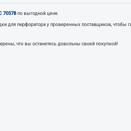
С 70578
по выгодной цене.
Запчасти на полупри
обильная электрика
дки для перфоратора
у проверенных поставщиков, чтобы г
Амортизаторы для полуприц
ы
 и предохранителей
верены, что вы останетесь довольны своей покупкой!
рузочные
ли и переключатели
е
ли кнопочные
ль массы
Показать ещё
Весь раздел
сти Урал
Запчасти ЯМЗ