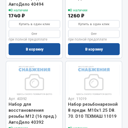
Весь раздел
АвтоДело 40494
В наличии
В наличии
1740 ₽
1260 ₽
Цепи подъёмные
Купить в один клик
Купить в один клик
Опт
Опт
Весь раздел
при полной предоплате
при полной предоплате
В корзину
В корзину
РТИ
Кольца уплотнительные
Лента конвейерная
Манжеты
Паронит
Арт. 40392
Арт. 11019
Патрубки
Набор для
Набор резьбонарезной
Прокладки
восстановления
8 предм. М10х1.25 D8.
резьбы М12 (16 пред.)
70. D10 ТЕХМАШ 11019
Рукава высокого давления
АвтоДело 40392