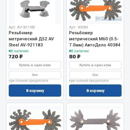
Отопители салона, подогреватели
Автономные воздушные отопители
Жидкостные подогреватели
Арт. AV-921183
Арт. 40384
Резьбомер
Резьбомер
Отопители салона
метрический Д52 AV
метрический М60 (0.5-
Подогреватели тосола
Steel AV-921183
7.0мм) АвтоДело 40384
В наличии
В наличии
Весь раздел
720 ₽
80 ₽
Купить в один клик
Купить в один клик
Автотовары
Опт
Опт
при полной предоплате
при полной предоплате
Автозвук
В корзину
В корзину
Автокаталоги
Аксессуары автомобильные
Аптечки и знаки автомобильные
Брызговики
Вентиляторы кабины