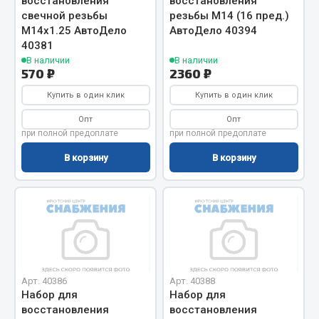
восстановления
восстановления
свечной резьбы
резьбы М14 (16 пред.)
Кольца стопорные
М14х1.25 АвтоДело
АвтоДело 40394
Пресс-масленки
40381
Пробки
В наличии
В наличии
570 ₽
2360 ₽
Пружины
Хомуты
Купить в один клик
Купить в один клик
Опт
Опт
Показать ещё
при полной предоплате
при полной предоплате
Весь раздел
В корзину
В корзину
Соединительные элементы
Camozzi
Адаптеры и переходники
Тройники
Арт. 40386
Арт. 40388
Трубки, муфты, гайки
Набор для
Набор для
восстановления
восстановления
Угольники