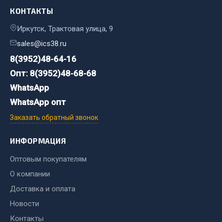
Стропы
КОНТАКТЫ
Стяжки
Иркутск, Трактовая улица, 9
Тросы
sales@ics38.ru
Весь раздел
8(3952)48-64-16
Опт: 8(3952)48-68-68
Автохимия
WhatsApp
WhatsApp опт
3 ton
Заказать обратный звонок
Abro
Agat auto
ИНФОРМАЦИЯ
Alteco
Оптовым покупателям
Aвтосил
О компании
Chevron
Доставка и оплата
Cosmo
Новости
Показать ещё
Контакты