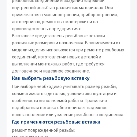
резьбовых соединений и создания надежной
Сцепление
внутренней резьбы в различных материалах. Они
применяются в машиностроении, приборостроении,
Показать ещё
автосервисах, ремонтных мастерских и на
производственных предприятиях.
Весь раздел
В каталоге представлены резьбовые вставки
различных размеров и назначения. В зависимости от
модели изделия используются при ремонте резьбовых
Запчасти SHAANXI (SHACMAN)
соединений, изготовлении новых деталей и
выполнении монтажных работ, где требуется
Система питания
долговечное и надежное соединение.
Тормозная система
Как выбрать резьбовую вставку
Колеса и шины
При выборе необходимо учитывать размер резьбы,
Система охлаждения
совместимость с деталью, условия эксплуатации и
Подвеска
особенности выполняемой работы. Правильно
Кабина
подобранная вставка обеспечивает надежное
Оперение кабины
восстановление или усиление резьбового соединения.
Где применяются резьбовые вставки
Показать ещё
ремонт поврежденной резьбы;