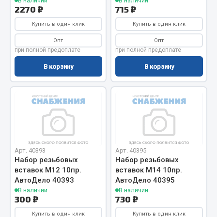
Показать ещё
В наличии
В наличии
2270 ₽
715 ₽
Весь раздел
Купить в один клик
Купить в один клик
Опт
Опт
при полной предоплате
при полной предоплате
Автомобильная электрика
В корзину
В корзину
Автолампы
Блоки реле и предохранителей
Вилки нагрузочные
Выключатели и переключатели клавишные
Выключатели кнопочные
Выключатель массы
Арт. 40393
Арт. 40395
Изолента
Набор резьбовых
Набор резьбовых
вставок М12 10пр.
вставок М14 10пр.
Показать ещё
АвтоДело 40393
АвтоДело 40395
В наличии
В наличии
300 ₽
730 ₽
Весь раздел
Купить в один клик
Купить в один клик