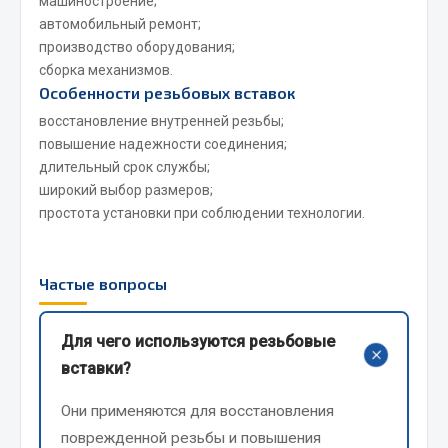
машиностроение;
Весь раздел
автомобильный ремонт;
производство оборудования;
сборка механизмов.
Запчасти FAW
Особенности резьбовых вставок
Подвеска
восстановление внутренней резьбы;
повышение надежности соединения;
Двигатель
длительный срок службы;
Система охлаждения
широкий выбор размеров;
Сцепление
простота установки при соблюдении технологии.
Ось передняя
Тормозная система
Электрооборудование
Частые вопросы
Показать ещё
Для чего используются резьбовые
+
Весь раздел
вставки?
Они применяются для восстановления
Фильтры
поврежденной резьбы и повышения