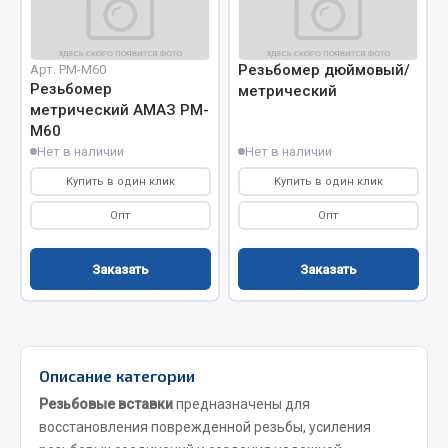
Система выпуска газа
Система охлаждения
Коробка передач
Резьбомер дюймовый/
Арт. РМ-М60
Рулевое управление
Резьбомер
метрический
метрический АМАЗ РМ-
Тормозная система
М60
Показать ещё
Нет в наличии
Нет в наличии
Купить в один клик
Купить в один клик
Весь раздел
Опт
Опт
Запчасти HOWO
Заказать
Заказать
Тормозная система
Двигатель
Подвеска
Описание категории
Система питания
Резьбовые вставки
предназначены для
Система выпуска газа
восстановления поврежденной резьбы, усиления
Система охлаждения