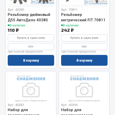
Вымпела
Арт. 40385
Арт. 70811
Показать ещё
Резьбомер дюймовый
Резьбомер
Д55 АвтоДело 40385
метрический FIT 70811
Весь раздел
В наличии
В наличии
110 ₽
242 ₽
Купить в один клик
Купить в один клик
Смазочные материалы
Опт
Опт
при полной предоплате
при полной предоплате
Масла
Охладжающие жидкости
В корзину
В корзину
Технические жидкости
Весь раздел
МЕТИЗЫ
Арт. 40381
Арт. 40394
Болты
Набор для
Набор для
Гайки