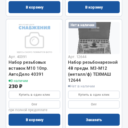
В корзину
В корзину
Весь раздел
Запчасти МАЗ
Нет в наличии
Система питания
Подвеска
Тормозная система
Арт. 40391
Арт. 12644
Двери
Набор резьбовых
Набор резьбонарезной
вставок М10 10пр.
48 предм. М3-М12
Окно ветровое
АвтоДело 40391
(металл/ф) ТЕХМАШ
Двигатель
12644
В наличии
Электрооборудование
230 ₽
Нет в наличии
Купить в один клик
Купить в один клик
Показать ещё
Опт
Опт
Весь раздел
при полной предоплате
В корзину
Заказать
Запчасти Урал