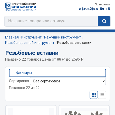
Позвонить
8(3952)48-64-16
Главная
Инструмент
Режущий инструмент
Резьбонарезной инструмент
Резьбовые вставки
Резьбовые вставки
Цепи противоскольжения
Найдено 22 товаров
Цена от 88 ₽ до 2596 ₽
ЦЕПИ РОССИЯ
Фильтры
ЦЕПИ BOHU (Китай)
Сортировка:
Изготовление цепей на колеса BOHU
Показано 22 из 22
QITONG
Весь раздел
ef60c285d8fd)