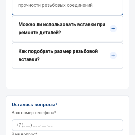
прочности резьбовых соединений.
JSB
Mann-filter
Можно ли использовать вставки при
Vic
+
ремонте деталей?
Автоторг
Дифа
Да, это одно из наиболее распространенных
Как подобрать размер резьбовой
Цитрон
применений резьбовых вставок.
+
вставки?
Фильтры DONALDSON
Показать ещё
Размер выбирают в соответствии с
параметрами восстанавливаемой или
Весь раздел
создаваемой резьбы.
Всё для сварки
Остались вопросы?
Ваш номер телефона*
Газосварка
Маски, краги сварщика
Сварочное оборудование
Ваш вопрос*