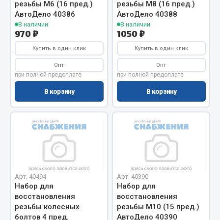
резьбы М6 (16 пред.)
резьбы М8 (16 пред.)
Фитинги
АвтоДело 40386
АвтоДело 40388
Штуцеры
В наличии
В наличии
970 ₽
1050 ₽
Весь раздел
Купить в один клик
Купить в один клик
Опт
Опт
при полной предоплате
при полной предоплате
Инструмент
В корзину
В корзину
Автомобильный инструмент
Измерительный инструмент
Крепежный инструмент
Режущий инструмент
Силовое оборудование
Слесарный инструмент
Арт. 40494
Арт. 40390
Столярный инструмент
Набор для
Набор для
восстановления
восстановления
Показать ещё
резьбы колесных
резьбы М10 (15 пред.)
болтов 4 пред.
АвтоДело 40390