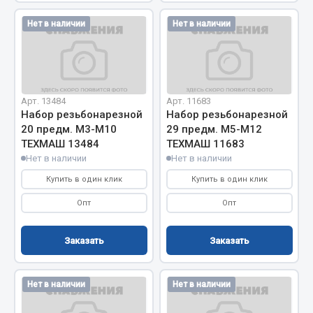
Нет в наличии
Нет в наличии
Двигатель
Мост задний
Система питания
Система выпуска газа
Арт. 13484
Арт. 11683
Система охлаждения
Набор резьбонарезной
Набор резьбонарезной
Сцепление
20 предм. М3-М10
29 предм. М5-М12
Тормозная система
ТЕХМАШ 13484
ТЕХМАШ 11683
Нет в наличии
Нет в наличии
Показать ещё
Купить в один клик
Купить в один клик
Весь раздел
Опт
Опт
Заказать
Заказать
Запчасти ЯМЗ
Двигатель
Нет в наличии
Нет в наличии
Система питания