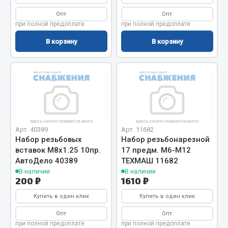
Запчасти на полуприцепы
Опт
Опт
при полной предоплате
при полной предоплате
Амортизаторы для полуприцепов
В корзину
В корзину
Весь раздел
Запчасти КамАЗ
Двигатель
Арт. 40389
Арт. 11682
Система питания
Набор резьбовых
Набор резьбонарезной
Система выпуска газа
вставок М8х1.25 10пр.
17 предм. М6-М12
Система охлаждения
АвтоДело 40389
ТЕХМАШ 11682
В наличии
В наличии
Сцепление
200 ₽
1610 ₽
Коробка передач
Купить в один клик
Купить в один клик
Коробка передач ZF
Опт
Опт
Показать ещё
при полной предоплате
при полной предоплате