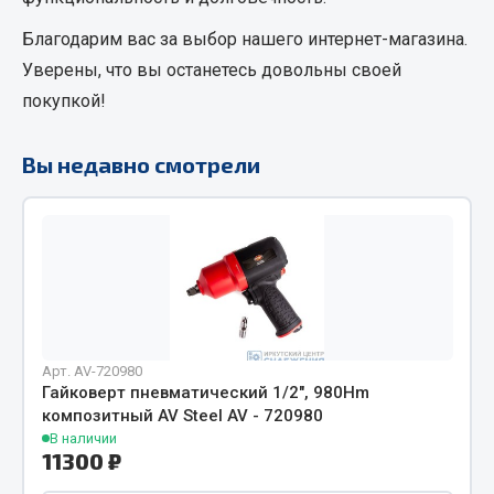
Фитинги
Благодарим вас за выбор нашего интернет-магазина.
Штуцеры
Уверены, что вы останетесь довольны своей
Весь раздел
покупкой!
Вы недавно смотрели
Инструмент
Автомобильный инструмент
Измерительный инструмент
Крепежный инструмент
Режущий инструмент
Силовое оборудование
Арт. AV-720980
Слесарный инструмент
Гайковерт пневматический 1/2", 980Hm
Столярный инструмент
композитный AV Steel AV - 720980
В наличии
Показать ещё
11300 ₽