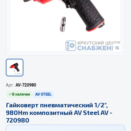
Отопители салона, подогреватели
Автономные воздушные отопители
Жидкостные подогреватели
Отопители салона
Подогреватели тосола
Весь раздел
Автотовары
Арт.:
AV-720980
Автозвук
В наличии
AV STEEL
Автокаталоги
Аксессуары автомобильные
Гайковерт пневматический 1/2",
980Hm композитный AV Steel AV -
Аптечки и знаки автомобильные
720980
Брызговики
Вентиляторы кабины