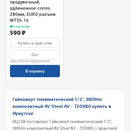
продувочный,
Весь раздел
удлиненное сопло
280мм, EURO разъем
WT35-16
Запчасти МАЗ
В наличии
590 ₽
Система питания
Купить в один клик
Подвеска
Опт
Тормозная система
при полной предоплате
Двери
Окно ветровое
В корзину
Двигатель
Электрооборудование
Показать ещё
Гайковерт пневматический 1/2", 980Hm
композитный AV Steel AV - 720980 купить в
Весь раздел
Иркутске
ИЦС38 поставляет Гайковерт пневматический 1/2",
980Hm композитный AV Steel AV - 720980 с гарантией
Запчасти Урал