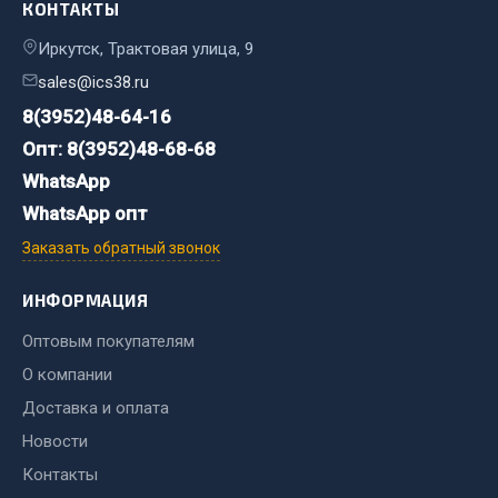
Система выпуска газа
КОНТАКТЫ
Система охлаждения
Иркутск, Трактовая улица, 9
Коробка передач
sales@ics38.ru
Рулевое управление
8(3952)48-64-16
Тормозная система
Опт: 8(3952)48-68-68
Показать ещё
WhatsApp
WhatsApp опт
Весь раздел
Заказать обратный звонок
Запчасти HOWO
ИНФОРМАЦИЯ
Оптовым покупателям
Тормозная система
Двигатель
О компании
Подвеска
Доставка и оплата
Система питания
Новости
Система выпуска газа
Контакты
Система охлаждения