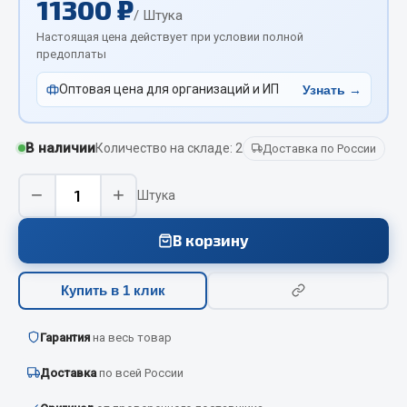
11300 ₽
Вымпела
/ Штука
Настоящая цена действует при условии полной
Показать ещё
предоплаты
Весь раздел
Оптовая цена для организаций и ИП
Узнать →
Смазочные материалы
В наличии
Количество на складе: 2
Доставка по России
Масла
−
+
Штука
Охладжающие жидкости
Технические жидкости
В корзину
Весь раздел
Купить в 1 клик
МЕТИЗЫ
Гарантия
на весь товар
Доставка
по всей России
Болты
Гайки