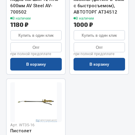
600мм AV Steel AV-
с быстросъемом),
Запчасти на полуприцепы
700502
АВТОТОРГ АТ34512
В наличии
В наличии
Амортизаторы для полуприцепов
1180 ₽
1000 ₽
Купить в один клик
Купить в один клик
Весь раздел
Опт
Опт
при полной предоплате
при полной предоплате
Запчасти КамАЗ
В корзину
В корзину
Двигатель
Система питания
Система выпуска газа
Система охлаждения
Сцепление
Коробка передач
Коробка передач ZF
Арт. WT35-16
Показать ещё
Пистолет