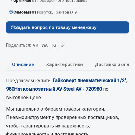
Оригинал
от проверенного поставщика
Кольца стопорные
Самовывоз
Иркутск, Трактовая 9
Пресс-масленки
Пробки
Задать вопрос по товару менеджеру
Пружины
Хомуты
Поделиться:
VK
WA
TG
Показать ещё
Описание
Характеристики
Доставка и оплат
Весь раздел
Предлагаем купить:
Гайковерт пневматический 1/2",
Соединительные элементы
980Hm композитный AV Steel AV - 720980
по
выгодной цене.
Camozzi
Адаптеры и переходники
Мы тщательно отбираем товары категории:
Тройники
Пневмоинструмент
у проверенных поставщиков,
Трубки, муфты, гайки
чтобы гарантировать их надежность,
Угольники
функциональность и долговечность.