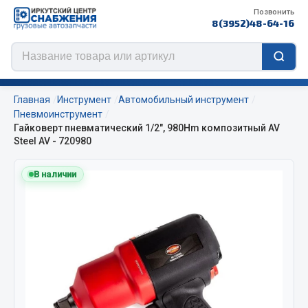
Позвонить
8(3952)48-64-16
Главная
Инструмент
Автомобильный инструмент
Пневмоинструмент
Гайковерт пневматический 1/2", 980Hm композитный AV
Steel AV - 720980
Цепи противоскольжения
В наличии
ЦЕПИ РОССИЯ
ЦЕПИ BOHU (Китай)
Изготовление цепей на колеса BOHU
QITONG
Весь раздел