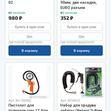
Показать ещё
02
90мм, две насадки,
EURO разъем
Весь раздел
В наличии
В наличии
980 ₽
352 ₽
Купить в один клик
Купить в один клик
Автомобильная электрика
Опт
Опт
Автолампы
при полной предоплате
при полной предоплате
Блоки реле и предохранителей
В корзину
В корзину
Вилки нагрузочные
Выключатели и переключатели клавишные
Выключатели кнопочные
Выключатель массы
Изолента
Показать ещё
Арт. AV-700502
Арт. AT34512
Весь раздел
Пистолет для
Набор для продува
подкачки шин 12 Атм
кабины (фитинг D-8мм