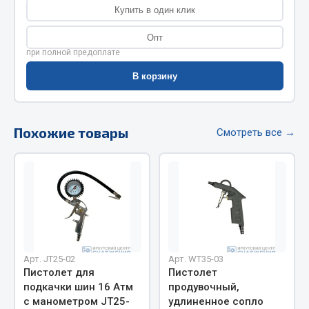
Весь раздел
Купить в один клик
Опт
Цепи подъёмные
при полной предоплате
В корзину
Весь раздел
Похожие товары
Смотреть все →
РТИ
Кольца уплотнительные
Лента конвейерная
Манжеты
Паронит
Патрубки
Арт. JT25-02
Арт. WT35-03
Прокладки
Пистолет для
Пистолет
Рукава высокого давления
подкачки шин 16 Атм
продувочный,
с манометром JT25-
удлиненное сопло