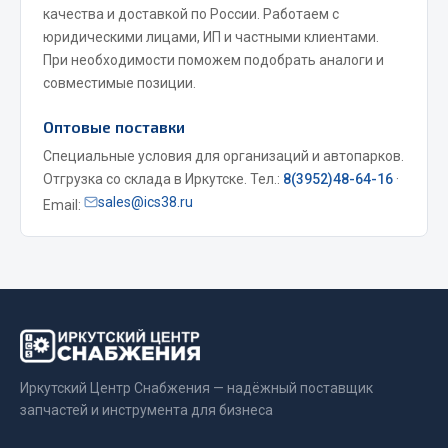
качества и доставкой по России. Работаем с
юридическими лицами, ИП и частными клиентами.
Двигатель
При необходимости поможем подобрать аналоги и
Мост задний
совместимые позиции.
Система питания
Система выпуска газа
Оптовые поставки
Система охлаждения
Специальные условия для организаций и автопарков.
Сцепление
Отгрузка со склада в Иркутске. Тел.:
8(3952)48-64-16
·
sales@ics38.ru
Тормозная система
Email:
Показать ещё
Весь раздел
Запчасти ЯМЗ
Иркутский Центр Снабжения — надёжный поставщик
Двигатель
запчастей и инструмента для бизнеса
Система питания