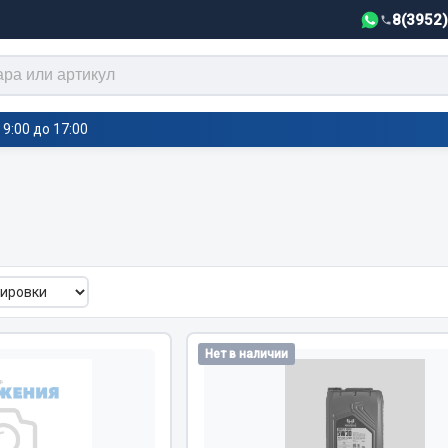
8(3952
9:00 до 17:00
тели салона,
Автотовары
греватели
Автозвук
е воздушные отопители
Автокаталоги
е подогреватели
Аксессуары автомобильные
 салона
Аптечки и знаки автомобил
Нет в наличии
тели тосола
Брызговики
Вентиляторы кабины
Вымпела