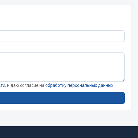
Chevron
Cosmo
Показать ещё
Весь раздел
Аккумуляторы
ТАВ
сти
, и даю согласие на
обработку персональных данных
ЯМАЛ
Solite
ТЮМЕНЬ
OURSUN
FORVARD
DELТА