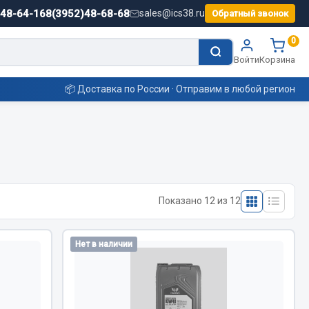
)48-64-16
8(3952)48-68-68
sales@ics38.ru
Обратный звонок
0
Войти
Корзина
📦 Доставка по России · Отправим в любой регион
Смазочные материалы
Масла
Показано 12 из 12
Охладжающие жидкости
Технические жидкости
ьные
Нет в наличии