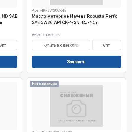
Арт. HRP5W30CK45
Тормозная система
 HD SAE
Масло моторное Havens Robusta Perfo
Двигатель
л
SAE 5W30 API CK-4/SN, CJ-4 5л
Подвеска
Нет в наличии
Система питания
Система выпуска газа
Опт
Купить в один клик
Опт
Система охлаждения
Сцепление
Заказать
Показать ещё
Нет в наличии
Весь раздел
Всё для сварки
Газосварка
Маски, краги сварщика