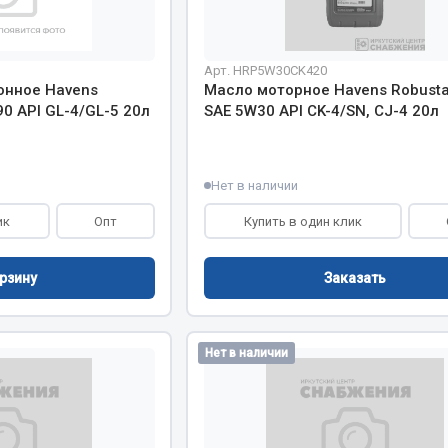
Показать ещё
Весь раздел
Арт. HRP5W30CK420
онное Havens
Масло моторное Havens Robusta
0 API GL-4/GL-5 20л
SAE 5W30 API CK-4/SN, CJ-4 20л
инительные элементы
Инструмент
Нет в наличии
Автомобильный инструмент
и переходники
Измерительный инструмент
ик
Опт
Купить в один клик
Крепежный инструмент
фты, гайки
Режущий инструмент
Заказать
рзину
Силовое оборудование
Слесарный инструмент
Нет в наличии
Столярный инструмент
Показать ещё
Весь раздел