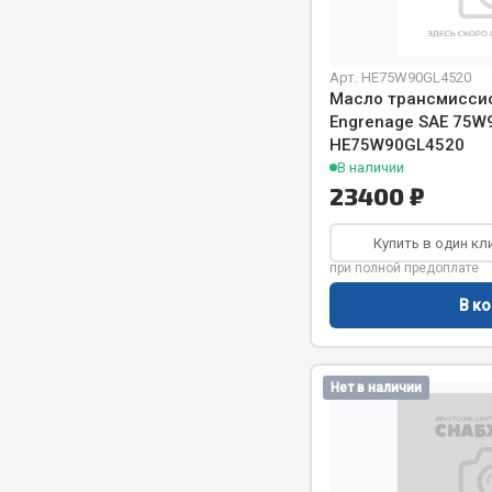
Весь раздел
Весь раздел
Арт. HE75W90GL4520
Масло трансмисси
Engrenage SAE 75W9
HE75W90GL4520
МЕТИЗЫ
Соед
В наличии
23400 ₽
Болты
Camozzi
Гайки
Адаптеры 
Купить в один кл
Кольца стопорные
Тройники
при полной предоплате
Пресс-масленки
Трубки, му
В ко
Пробки
Угольники
Пружины
Фитинги
Хомуты
Штуцеры
Нет в наличии
Показать ещё
Весь раздел
Весь раздел