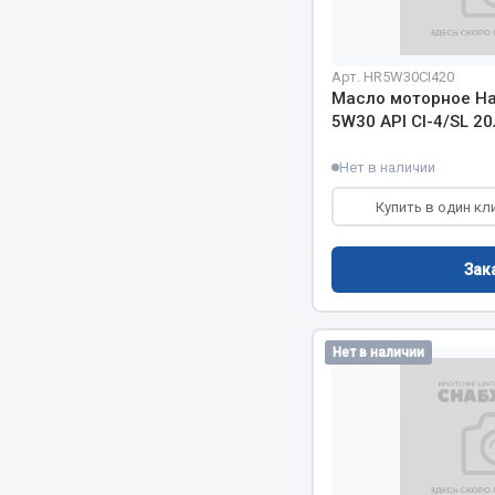
РТИ
Автом
Арт. HR5W30CI420
Масло моторное Ha
Кольца уплотнительные
5W30 API CI-4/SL 2
Автоламп
Лента конвейерная
Блоки реле
Нет в наличии
Манжеты
Вилки наг
Паронит
Купить в один кл
Выключате
Патрубки
клавишны
Прокладки
Выключате
Зак
Рукава высокого давления
Выключате
Изолента
Нет в наличии
Показать ещё
Весь раздел
Весь раздел
Запча
Запчасти МАЗ