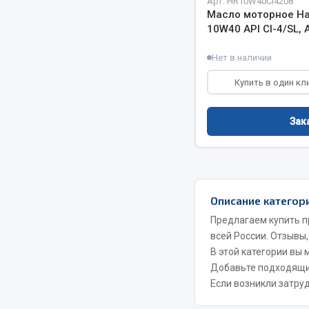
Арт. HR10W40CI4208
Система о
Колеса и шины
Масло моторное Ha
Сцепление
Система охлаждения
10W40 API CI-4/SL, 
Ось перед
Подвеска
Нет в наличии
Тормозная
Кабина
Электрооб
Оперение кабины
Купить в один кл
Показать ещё
Зак
Весь раздел
Весь раздел
Подш
CUMMINS HAFFEN
Описание категор
Предлагаем купить п
Весь раздел
всей России. Отзывы,
Весь раздел
В этой категории вы
Добавьте подходящ
Если возникли затру