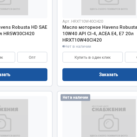
Запчасти на полупри
обильная электрика
Арт. HRXT10W40CI420
vens Robusta HD SAE
Масло моторное Havens Robusta
Амортизаторы для полуприц
0л HR5W30CI420
10W40 API CI-4, ACEA E4, E7 20л
ы
HRXT10W40CI420
 и предохранителей
Нет в наличии
рузочные
ик
Опт
Купить в один клик
ли и переключатели
е
ли кнопочные
азать
Заказать
ль массы
Нет в наличии
Показать ещё
Весь раздел
сти Урал
Запчасти ЯМЗ