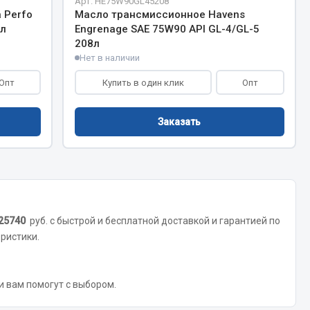
Арт. HE75W90GL45208
Сварочное оборудование
 Perfo
Масло трансмиссионное Havens
Сварочные материалы
8л
Engrenage SAE 75W90 API GL-4/GL-5
208л
Нет в наличии
Опт
Купить в один клик
Опт
Заказать
Весь раздел
Автохимия
ы
25740
руб. с быстрой и бесплатной доставкой и гарантией по
3 ton
еристики.
Abro
Agat auto
 и вам помогут с выбором.
Alteco
Aвтосил