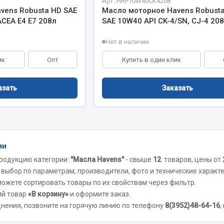
Арт. HRP10W40CK4208
хлаждения
Vic
vens Robusta HD SAE
Масло моторное Havens Robusta
ACEA E4 E7 208л
SAE 10W40 API CK-4/SN, CJ-4 20
Автоторг
няя
Дифа
Нет в наличии
 система
Цитрон
орудование
ик
Опт
Купить в один клик
Фильтры DONALDSON
Показать ещё
Показать ещё
азать
Заказать
Весь раздел
ипники
Стяжки, тросы, канат
ии
родукцию категории:
"Масла Havens"
- свыше
12
товаров, цены от
Стропы
 выбор по параметрам, производители, фото и технические характ
Стяжки
 можете сортировать товары по их свойствам через фильтр.
Тросы
ий товар
«В корзину»
и оформите заказ.
днения, позвоните на горячую линию по телефону
8(3952)48-64-16
,