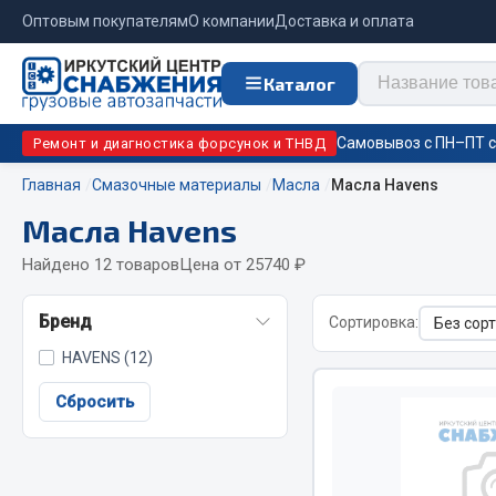
Оптовым покупателям
О компании
Доставка и оплата
Каталог
Самовывоз с ПН–ПТ с 
Ремонт и диагностика форсунок и ТНВД
Главная
Смазочные материалы
Масла
Масла Havens
Масла Havens
Отопи
Цепи противоскольжения
подо
Найдено 12 товаров
Цена от 25740 ₽
Автономны
ЦЕПИ РОССИЯ
Бренд
Сортировка:
Жидкостны
ЦЕПИ BOHU (Китай)
HAVENS (12)
Отопители
Изготовление цепей на колеса BOHU
Подогрева
QITONG
Сбросить