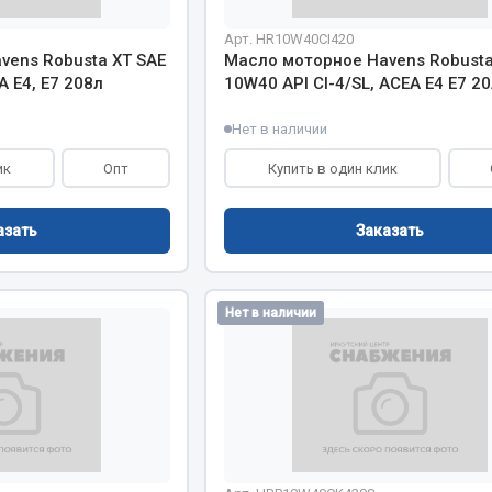
Арт. HR10W40CI420
Двигатель
vens Robusta XT SAE
Масло моторное Havens Robusta
ий
Система питания
A E4, E7 208л
10W40 API CI-4/SL, ACEA E4 E7 20
итания
Система выпуска газа
Нет в наличии
пуска газа
Система охлаждения
хлаждения
Коробка передач
ик
Опт
Купить в один клик
Рулевое управление
 система
Тормозная система
азать
Заказать
Показать ещё
Показать ещё
Нет в наличии
Весь раздел
сти FAW
Фильтры
JSB
Mann-filter