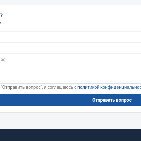
ы?
*
Весь раздел
Садовый инвентарь
монтаж
 для шиномонтажа
Весь раздел
 "Отправить вопрос", я соглашаюсь с
политикой конфиденциально
т и оборудование для
Отправить вопрос
жа
 для ремонта шин и камер