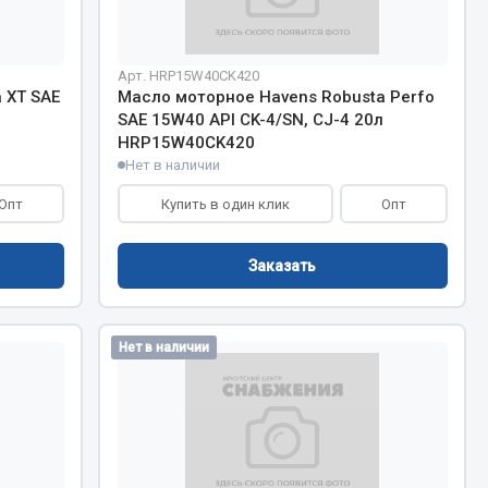
Запчасти КамАЗ
цепы
Арт. HRP15W40CK420
 XT SAE
Масло моторное Havens Robusta Perfo
Двигатель
епов
SAE 15W40 API CK-4/SN, CJ-4 20л
Система питания
HRP15W40CK420
Нет в наличии
Система выпуска газа
Система охлаждения
Опт
Купить в один клик
Опт
Сцепление
Коробка передач
Заказать
Коробка передач ZF
Нет в наличии
Показать ещё
Весь раздел
Запчасти HOWO