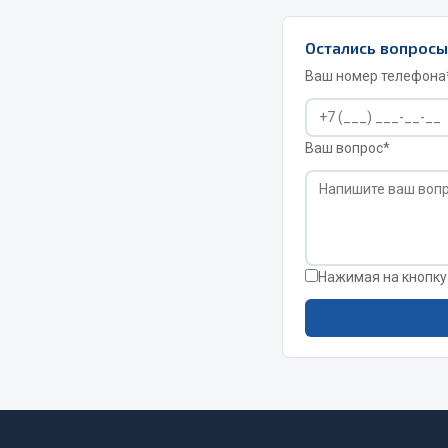
Остались вопрос
Ваш номер телефона
Ваш вопрос*
Хозтовары
Шино
Горелки, баллоны, плитки газовые
Автохимия
Замки
Нажимая на кнопку
Вентили
Лампы паяльные, керосиновые
Инструмен
Сантехника
шиномонт
Спецодежда
Материалы
Лестницы, стремянки
Товары для дома