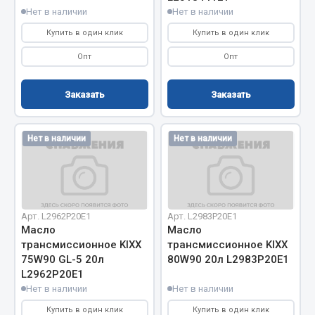
Весь раздел
Нет в наличии
Нет в наличии
Купить в один клик
Купить в один клик
Цепи подъёмные
Опт
Опт
Заказать
Заказать
Весь раздел
Нет в наличии
Нет в наличии
РТИ
Кольца уплотнительные
Лента конвейерная
Манжеты
Арт. L2962P20E1
Арт. L2983P20E1
Масло
Масло
Паронит
трансмиссионное KIXX
трансмиссионное KIXX
Патрубки
75W90 GL-5 20л
80W90 20л L2983P20E1
Прокладки
L2962P20E1
Рукава высокого давления
Нет в наличии
Нет в наличии
Купить в один клик
Купить в один клик