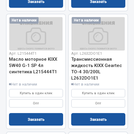
Заказать
Заказать
Запчасти на полуприцепы
Нет в наличии
Нет в наличии
Амортизаторы для полуприцепов
Весь раздел
Арт. L215444T1
Арт. L2632DO1E1
Запчасти КамАЗ
Масло моторное KIXX
Трансмиссионная
5W40 G-1 SP 4л
жидкость KIXX Geartec
Двигатель
синтетика L215444T1
TO-4 30/200L
Система питания
L2632DO1E1
Нет в наличии
Нет в наличии
Система выпуска газа
Система охлаждения
Купить в один клик
Купить в один клик
Сцепление
Опт
Опт
Коробка передач
Коробка передач ZF
Заказать
Заказать
Показать ещё