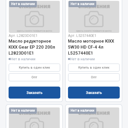
Нет в наличии
Нет в наличии
Весь раздел
Запчасти МАЗ
Арт. L2823D01Е1
Арт. L5257440E1
Система питания
Масло редукторное
Масло моторное KIXX
Подвеска
KIXX Gear EP 220 200л
5W30 HD CF-4 4л
L2823D01Е1
L5257440E1
Тормозная система
Нет в наличии
Нет в наличии
Двери
Купить в один клик
Купить в один клик
Окно ветровое
Двигатель
Опт
Опт
Электрооборудование
Заказать
Заказать
Показать ещё
Весь раздел
Нет в наличии
Нет в наличии
Запчасти Урал