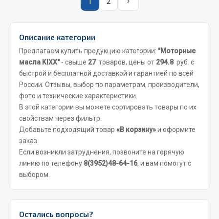
1
2
Весь раздел
Запчасти FAW
Описание категории
Предлагаем купить продукцию категории:
"Моторные
Подвеска
масла KIXX"
- свыше
27
товаров, цены от
294.8
руб. с
Двигатель
быстрой и бесплатной доставкой и гарантией по всей
Система охлаждения
России. Отзывы, выбор по параметрам, производители,
фото и технические характеристики.
Сцепление
В этой категории вы можете сортировать товары по их
Ось передняя
свойствам через фильтр.
Тормозная система
Добавьте подходящий товар
«В корзину»
и оформите
Электрооборудование
заказ.
Если возникли затруднения, позвоните на горячую
Показать ещё
линию по телефону
8(3952)48-64-16
, и вам помогут с
выбором.
Весь раздел
Фильтры
Остались вопросы?