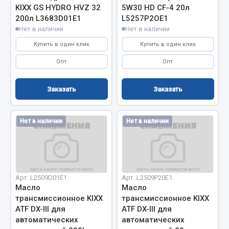
Система выпуска газа
KIXX GS HYDRO HVZ 32
5W30 HD CF-4 20л
Система охлаждения
200л L3683D01E1
L5257P2OE1
Нет в наличии
Нет в наличии
Коробка передач
Рулевое управление
Купить в один клик
Купить в один клик
Тормозная система
Опт
Опт
Показать ещё
Заказать
Заказать
Весь раздел
Нет в наличии
Нет в наличии
Запчасти HOWO
Тормозная система
Двигатель
Арт. L2509D01E1
Арт. L2509P20E1
Подвеска
Масло
Масло
трансмиссионное KIXX
трансмиссионное KIXX
Система питания
ATF DX-III для
ATF DX-III для
Система выпуска газа
автоматических
автоматических
Система охлаждения