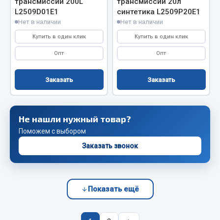
трансмиссий 200L
трансмиссий 20л
Сцепление
L2509D01E1
синтетика L2509P20E1
Нет в наличии
Нет в наличии
Показать ещё
Купить в один клик
Купить в один клик
Весь раздел
Опт
Опт
Заказать
Заказать
Запчасти SHAANXI (SHACMAN)
Система питания
Не нашли нужный товар?
Тормозная система
Колеса и шины
Поможем с выбором
Система охлаждения
Заказать звонок
Подвеска
Кабина
Оперение кабины
Показать ещё
Показать ещё