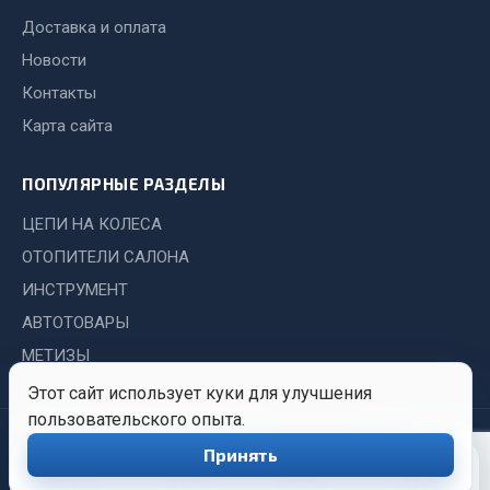
Стропы
Доставка и оплата
Стяжки
Новости
Тросы
Контакты
Весь раздел
Карта сайта
Автохимия
ПОПУЛЯРНЫЕ РАЗДЕЛЫ
ЦЕПИ НА КОЛЕСА
3 ton
ОТОПИТЕЛИ САЛОНА
Abro
ИНСТРУМЕНТ
Agat auto
АВТОТОВАРЫ
Alteco
МЕТИЗЫ
Aвтосил
Chevron
Этот сайт использует куки для улучшения
пользовательского опыта.
Cosmo
© 2026 Иркутский Центр
Политика
Обработка
Принять
0
Показать ещё
Снабжения. Все права
конфиденциальности
персональных
защищены.
данных
Главная
Каталог
Войти
Корзина