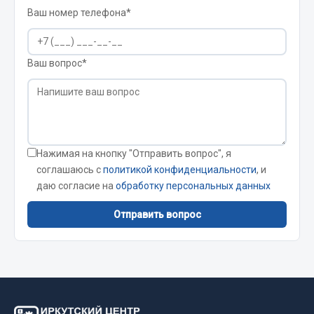
Ваш номер телефона*
JSB
Mann-filter
Vic
Ваш вопрос*
Автоторг
Дифа
Цитрон
Фильтры DONALDSON
Нажимая на кнопку "Отправить вопрос", я
Показать ещё
соглашаюсь с
политикой конфиденциальности
, и
даю согласие на
обработку персональных данных
Весь раздел
Отправить вопрос
Всё для сварки
Газосварка
Маски, краги сварщика
Сварочное оборудование