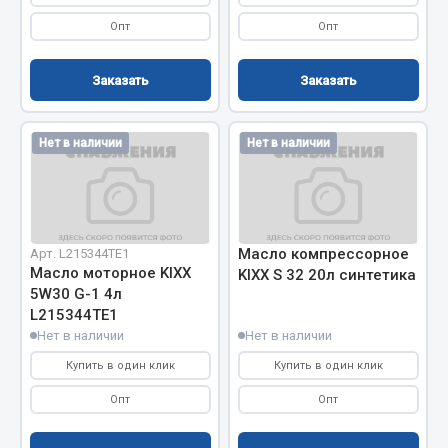
Показать ещё
Опт
Опт
Весь раздел
Заказать
Заказать
Автомобильная электрика
Нет в наличии
Нет в наличии
Автолампы
Блоки реле и предохранителей
Вилки нагрузочные
Выключатели и переключатели клавишные
Масло компрессорное
Арт. L215344TE1
Масло моторное KIXX
KIXX S 32 20л синтетика
Выключатели кнопочные
5W30 G-1 4л
Выключатель массы
L215344ТE1
Изолента
Нет в наличии
Нет в наличии
Купить в один клик
Показать ещё
Купить в один клик
Опт
Опт
Весь раздел