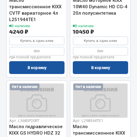
Масло
Масло моторное KIXX
трансмиссионное KIXX
10W40 Dynamic HD СG-4
Кольца стопорные
CVTF вариаторное 4л
20л полусинтетика
Пресс-масленки
L251944TE1
Пробки
В наличии
В наличии
4240 ₽
10450 ₽
Пружины
Хомуты
Купить в один клик
Купить в один клик
Опт
Опт
Показать ещё
при полной предоплате
при полной предоплате
Весь раздел
В корзину
В корзину
Соединительные элементы
Нет в наличии
Нет в наличии
Camozzi
Адаптеры и переходники
Тройники
Арт. L3683Р20RT
Арт. L298344TE1
Трубки, муфты, гайки
Масло гидравлическое
Масло
KIXX GS HYDRO HDZ 32
трансмиссионное KIXX
Угольники