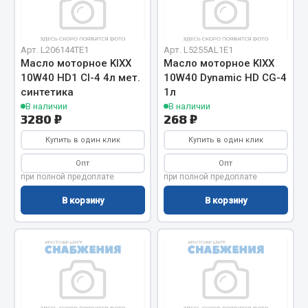
Отопители салона, подогреватели
Автономные воздушные отопители
Арт. L206144TE1
Арт. L5255AL1E1
Жидкостные подогреватели
Масло моторное KIXX
Масло моторное KIXX
10W40 HD1 CI-4 4л мет.
10W40 Dynamic HD СG-4
Отопители салона
синтетика
1л
Подогреватели тосола
В наличии
В наличии
3280 ₽
268 ₽
Весь раздел
Купить в один клик
Купить в один клик
Опт
Опт
Автотовары
при полной предоплате
при полной предоплате
В корзину
В корзину
Автозвук
Автокаталоги
Аксессуары автомобильные
Аптечки и знаки автомобильные
Брызговики
Вентиляторы кабины