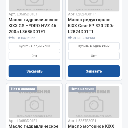
Двигатель
Арт. L3685D01E1
Арт. L2824D01T1
Мост задний
Масло гидравлическое
Масло редукторное
KIXX GS HYDRO HVZ 46
KIXX Gear EP 320 200л
Система питания
200л L3685D01E1
L2824D01T1
Система выпуска газа
Нет в наличии
Нет в наличии
Система охлаждения
Купить в один клик
Купить в один клик
Сцепление
Опт
Опт
Тормозная система
Показать ещё
Заказать
Заказать
Весь раздел
Нет в наличии
Нет в наличии
Запчасти ЯМЗ
Двигатель
Арт. L3683D01E1
Арт. L5257P20E1
Система питания
Масло гидравлическое
Масло моторное KIXX