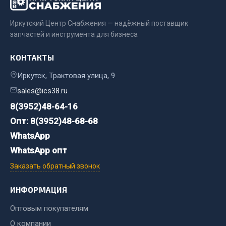
Сварочные материалы
Иркутский Центр Снабжения — надёжный поставщик
Весь раздел
запчастей и инструмента для бизнеса
КОНТАКТЫ
CUMMINS HAFFEN
Иркутск, Трактовая улица, 9
sales@ics38.ru
Весь раздел
8(3952)48-64-16
Опт: 8(3952)48-68-68
Подшипники
WhatsApp
WhatsApp опт
Заказать обратный звонок
Весь раздел
ИНФОРМАЦИЯ
Стяжки, тросы, канаты
Оптовым покупателям
О компании