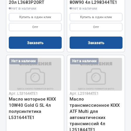
20л L3683Р20RT
80W90 4л L298344TE1
Фитинги
Нет в наличии
Нет в наличии
Штуцеры
Купить в один клик
Купить в один клик
Весь раздел
Опт
Опт
Заказать
Заказать
Инструмент
Автомобильный инструмент
Нет в наличии
Нет в наличии
Измерительный инструмент
Крепежный инструмент
Режущий инструмент
Силовое оборудование
Арт. L531644ТE1
Арт. L251844TE1
Масло моторное KIXX
Масло
Слесарный инструмент
10W40 Gold G SL 4л
трансмиссионное KIXX
Столярный инструмент
полусинтетика
ATF Multi для
L531644ТE1
автоматических
Показать ещё
трансмиссий 4л
L251844TE1