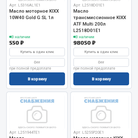
Вымпела
Арт. L5316AL1E1
Арт. L2518D01E1
Масло моторное KIXX
Масло
Показать ещё
10W40 Gold G SL 1л
трансмиссионное KIXX
ATF Multi 200л
Весь раздел
L2518D01E1
В наличии
В наличии
550 ₽
98050 ₽
Смазочные материалы
Купить в один клик
Купить в один клик
Опт
Опт
Масла
при полной предоплате
при полной предоплате
Охладжающие жидкости
В корзину
В корзину
Технические жидкости
Весь раздел
МЕТИЗЫ
Болты
Арт. L251944TE1
Арт. L5255P20E1
Гайки