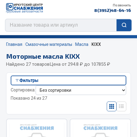
Позвонить
8(3952)48-64-16
Главная
Смазочные материалы
Масла
KIXX
Моторные масла KIXX
Найдено 27 товаров
Цена от 294.8 ₽ до 107855 ₽
Цепи противоскольжения
Фильтры
ЦЕПИ РОССИЯ
Сортировка:
ЦЕПИ BOHU (Китай)
Показано 24 из 27
Изготовление цепей на колеса BOHU
QITONG
Весь раздел