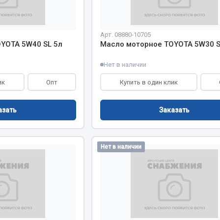
Показать ещё
Весь раздел
Арт. 08880-10705
YOTA 5W40 SL 5л
Масло моторное TOYOTA 5W30 S
Нет в наличии
инительные элементы
Инструмент
ик
Опт
Купить в один клик
Автомобильный инструмент
и переходники
Измерительный инструмент
азать
Заказать
Крепежный инструмент
фты, гайки
Режущий инструмент
Нет в наличии
Силовое оборудование
Слесарный инструмент
Столярный инструмент
Показать ещё
Весь раздел