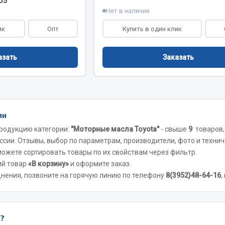
05
Нет в наличии
Двигатель
ик
Опт
Купить в один клик
ий
Система питания
итания
Система выпуска газа
азать
Заказать
пуска газа
Система охлаждения
хлаждения
Коробка передач
Рулевое управление
 система
Тормозная система
ии
Показать ещё
Показать ещё
родукцию категории:
"Моторные масла Toyota"
- свыше
9
товаров,
ссии. Отзывы, выбор по параметрам, производители, фото и технич
Весь раздел
 можете сортировать товары по их свойствам через фильтр.
ий товар
«В корзину»
и оформите заказ.
днения, позвоните на горячую линию по телефону
8(3952)48-64-16
,
сти FAW
Фильтры
JSB
ы?
Mann-filter