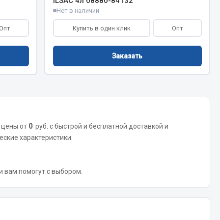
ILSAC 4л 08880-84132
Нет в наличии
Тормозная система
Опт
Купить в один клик
Опт
Двигатель
Подвеска
Заказать
Система питания
Система выпуска газа
Система охлаждения
Сцепление
Показать ещё
 цены от
0
руб. с быстрой и бесплатной доставкой и
еские характеристики.
Весь раздел
 и вам помогут с выбором.
Всё для сварки
Газосварка
Маски, краги сварщика