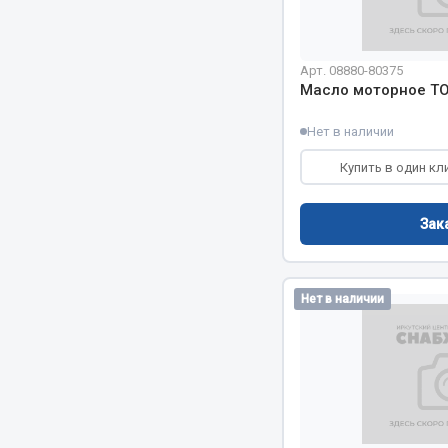
Весь раздел
Весь раздел
Арт. 08880-80375
Масло моторное TO
Нет в наличии
МЕТИЗЫ
Соед
Купить в один кл
Болты
Camozzi
Гайки
Адаптеры 
Зак
Кольца стопорные
Тройники
Пресс-масленки
Трубки, му
Пробки
Угольники
Нет в наличии
Пружины
Фитинги
Хомуты
Штуцеры
Показать ещё
Весь раздел
Весь раздел