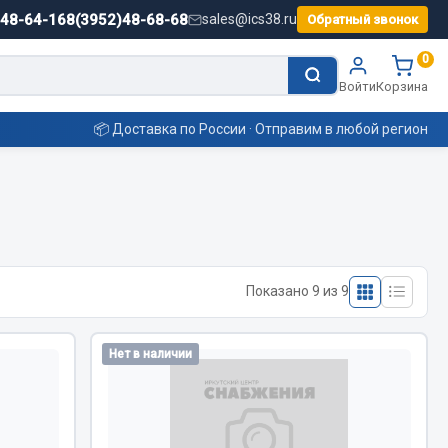
)48-64-16
8(3952)48-68-68
sales@ics38.ru
Обратный звонок
0
Войти
Корзина
📦 Доставка по России · Отправим в любой регион
Смазочные материалы
Масла
Показано 9 из 9
Охладжающие жидкости
Технические жидкости
ьные
Нет в наличии