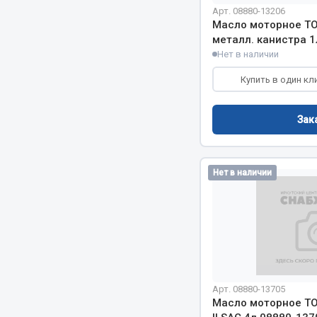
Арт. 08880-13206
Масло моторное T
металл. канистра 1
РТИ
Автом
Нет в наличии
Кольца уплотнительные
Купить в один кл
Автоламп
Лента конвейерная
Блоки реле
Манжеты
Вилки наг
Зак
Паронит
Выключате
Патрубки
клавишны
Прокладки
Выключате
Нет в наличии
Рукава высокого давления
Выключате
Изолента
Показать ещё
Весь раздел
Весь раздел
Арт. 08880-13705
Масло моторное TO
Запча
Запчасти МАЗ