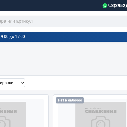
8(3952
9:00 до 17:00
тели салона,
Автотовары
греватели
Автозвук
е воздушные отопители
Автокаталоги
е подогреватели
Аксессуары автомобильные
 салона
Аптечки и знаки автомобил
Нет в наличии
тели тосола
Брызговики
Вентиляторы кабины
Вымпела