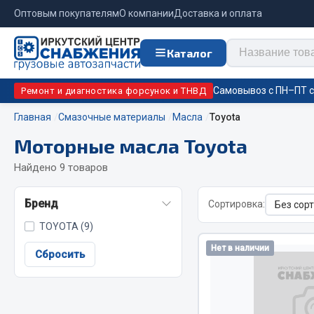
Оптовым покупателям
О компании
Доставка и оплата
Каталог
Самовывоз с ПН–ПТ с 
Ремонт и диагностика форсунок и ТНВД
Главная
Смазочные материалы
Масла
Toyota
Моторные масла Toyota
Отопи
Цепи противоскольжения
подо
Найдено 9 товаров
Автономны
ЦЕПИ РОССИЯ
Бренд
Сортировка:
Жидкостны
ЦЕПИ BOHU (Китай)
TOYOTA (9)
Отопители
Изготовление цепей на колеса BOHU
Нет в наличии
Подогрева
QITONG
Сбросить