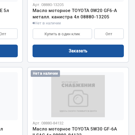
Арт. 08880-13205
E 5л
Масло моторное TOYOTA 0W20 GF6-A
Запчасти КамАЗ
металл. канистра 4л 08880-13205
цепы
Нет в наличии
Двигатель
епов
Опт
Купить в один клик
Опт
Система питания
Система выпуска газа
Заказать
Система охлаждения
Сцепление
Коробка передач
Нет в наличии
Коробка передач ZF
Показать ещё
Весь раздел
Арт. 08880-84132
5л
Масло моторное TOYOTA 5W30 GF-6A
Запчасти HOWO