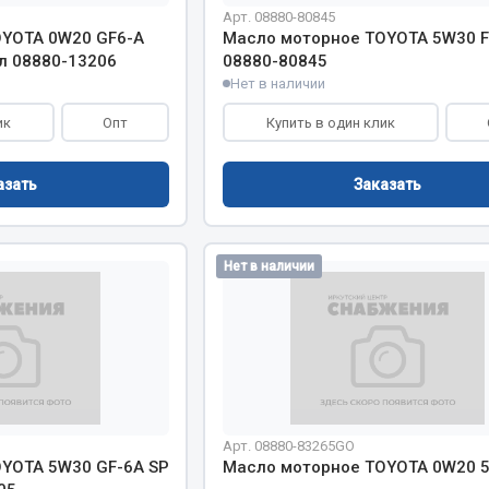
Арт. 08880-80845
OYOTA 0W20 GF6-A
Масло моторное TOYOTA 5W30 F
л 08880-13206
08880-80845
Запчасти на полупри
обильная электрика
Нет в наличии
Амортизаторы для полуприц
ик
Опт
Купить в один клик
ы
 и предохранителей
рузочные
азать
Заказать
ли и переключатели
е
ли кнопочные
Нет в наличии
ль массы
Показать ещё
Весь раздел
Арт. 08880-83265GO
YOTA 5W30 GF-6A SP
Масло моторное TOYOTA 0W20 
сти Урал
Запчасти ЯМЗ