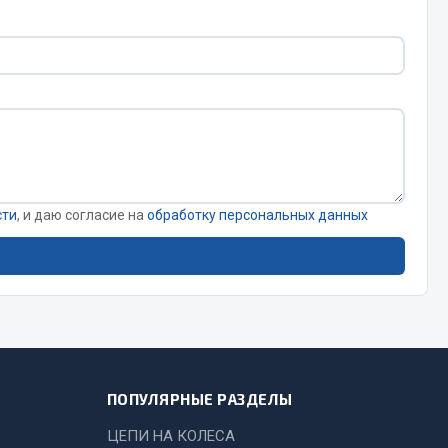
Сварочное оборудование
Сварочные материалы
Весь раздел
сти
, и даю согласие на
обработку персональных данных
Автохимия
ы
3 ton
Abro
Agat auto
ПОПУЛЯРНЫЕ РАЗДЕЛЫ
Alteco
ЦЕПИ НА КОЛЕСА
Aвтосил