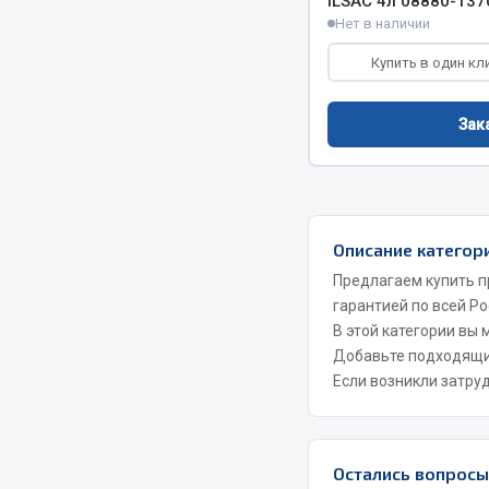
ILSAC 4л 08880-137
Нет в наличии
Двигатель
Система питания
Купить в один кл
Мост задн
Подвеска
Система п
Тормозная система
Зак
Система вы
Двери
Система о
Окно ветровое
Сцепление
Двигатель
Тормозная
Электрооборудование
Описание категор
Показать ещё
Предлагаем купить п
гарантией по всей Ро
Весь раздел
Весь раздел
В этой категории вы
Добавьте подходящ
Если возникли затру
Запча
Запчасти SHAANXI (SHACMAN)
Подвеска
Система питания
Двигатель
Тормозная система
Остались вопрос