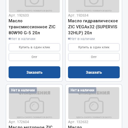
Фитинги
Штуцеры
Арт. 192633
Арт. 192634
Масло
Масло гидравлическое
Весь раздел
трансмиссионное ZIC
ZIC VEGAх32 (SUPERVIS
80W90 G-5 20л
32HLP) 20л
Нет в наличии
Нет в наличии
Инструмент
Купить в один клик
Купить в один клик
Опт
Опт
Автомобильный инструмент
Измерительный инструмент
Заказать
Заказать
Крепежный инструмент
Режущий инструмент
Нет в наличии
Нет в наличии
Силовое оборудование
Слесарный инструмент
Столярный инструмент
Показать ещё
Арт. 172604
Арт. 132632
Масло моторное ZIC
Масло