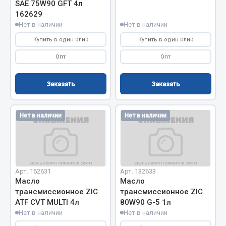
Показать ещё
SAE 75W90 GFT 4л
162629
Весь раздел
Нет в наличии
Нет в наличии
Купить в один клик
Купить в один клик
Автомобильная электрика
Опт
Опт
Автолампы
Заказать
Заказать
Блоки реле и предохранителей
Вилки нагрузочные
Нет в наличии
Нет в наличии
Выключатели и переключатели клавишные
Выключатели кнопочные
Выключатель массы
Изолента
Арт. 162631
Арт. 132633
Масло
Масло
Показать ещё
трансмиссионное ZIC
трансмиссионное ZIC
ATF CVT MULTI 4л
80W90 G-5 1л
Весь раздел
Нет в наличии
Нет в наличии