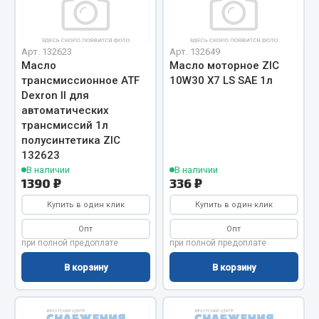
Отопители салона, подогреватели
Автономные воздушные отопители
Арт. 132623
Арт. 132649
Жидкостные подогреватели
Масло
Масло моторное ZIC
трансмиссионное ATF
10W30 X7 LS SAE 1л
Отопители салона
Dexron II для
Подогреватели тосола
автоматических
трансмиссий 1л
Весь раздел
полусинтетика ZIC
132623
В наличии
В наличии
Автотовары
1390 ₽
336 ₽
Купить в один клик
Купить в один клик
Автозвук
Опт
Опт
Автокаталоги
при полной предоплате
при полной предоплате
Аксессуары автомобильные
В корзину
В корзину
Аптечки и знаки автомобильные
Брызговики
Вентиляторы кабины