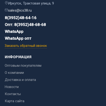
Иркутск, Трактовая улица, 9
JSB
sales@ics38.ru
Mann-filter
8(3952)48-64-16
Vic
Опт: 8(3952)48-68-68
Автоторг
WhatsApp
Дифа
WhatsApp опт
Цитрон
Заказать обратный звонок
Фильтры DONALDSON
Показать ещё
ИНФОРМАЦИЯ
Оптовым покупателям
Весь раздел
О компании
Доставка и оплата
Всё для сварки
Новости
Газосварка
Контакты
Маски, краги сварщика
Карта сайта
Сварочное оборудование