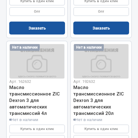
Купить в один клик
Купить в один клик
Запчасти на полуприцепы
Опт
Опт
Амортизаторы для полуприцепов
Заказать
Заказать
Весь раздел
Нет в наличии
Нет в наличии
Запчасти КамАЗ
Двигатель
Система питания
Арт. 162632
Арт. 192632
Масло
Масло
Система выпуска газа
трансмиссионное ZIC
трансмиссионное ZIC
Система охлаждения
Dexron 3 для
Dexron 3 для
Сцепление
автоматических
автоматических
Коробка передач
трансмиссий 4л
трансмиссий 20л
Нет в наличии
Нет в наличии
Коробка передач ZF
Купить в один клик
Купить в один клик
Показать ещё