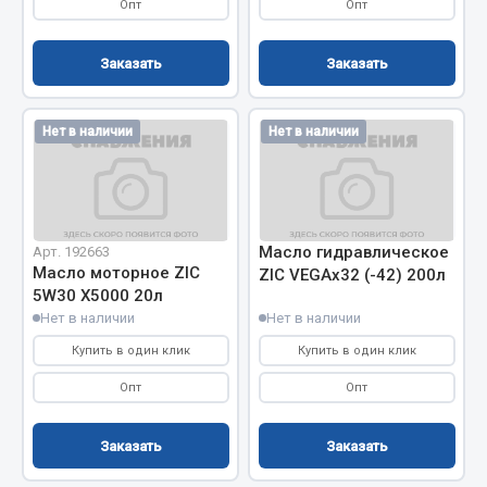
Опт
Опт
Весь раздел
Заказать
Заказать
Запчасти МАЗ
Нет в наличии
Нет в наличии
Система питания
Подвеска
Тормозная система
Двери
Масло гидравлическое
Арт. 192663
Окно ветровое
Масло моторное ZIC
ZIC VEGAх32 (-42) 200л
Двигатель
5W30 X5000 20л
Нет в наличии
Нет в наличии
Электрооборудование
Купить в один клик
Купить в один клик
Показать ещё
Опт
Опт
Весь раздел
Заказать
Заказать
Запчасти Урал