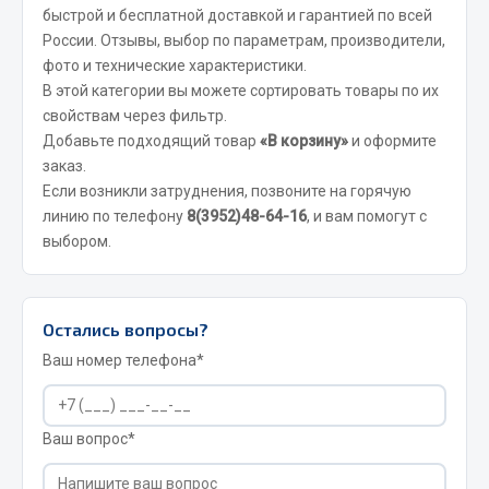
быстрой и бесплатной доставкой и гарантией по всей
Сцепление
России. Отзывы, выбор по параметрам, производители,
Показать ещё
фото и технические характеристики.
В этой категории вы можете сортировать товары по их
Весь раздел
свойствам через фильтр.
Добавьте подходящий товар
«В корзину»
и оформите
заказ.
Запчасти SHAANXI (SHACMAN)
Если возникли затруднения, позвоните на горячую
линию по телефону
8(3952)48-64-16
, и вам помогут с
Система питания
выбором.
Тормозная система
Колеса и шины
Система охлаждения
Остались вопросы?
Подвеска
Ваш номер телефона*
Кабина
Оперение кабины
Ваш вопрос*
Показать ещё