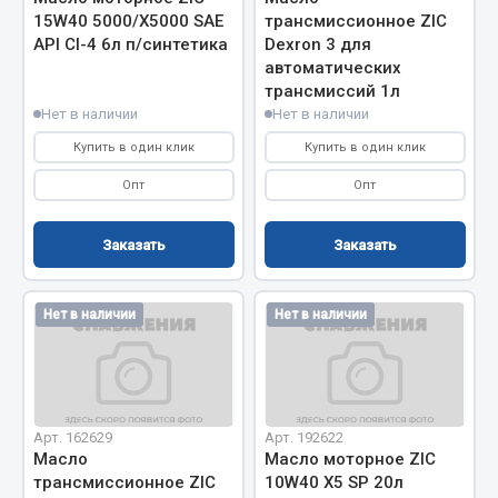
Весь раздел
15W40 5000/Х5000 SAE
трансмиссионное ZIC
API CI-4 6л п/синтетика
Dexron 3 для
автоматических
Цепи подъёмные
трансмиссий 1л
Нет в наличии
Нет в наличии
Купить в один клик
Купить в один клик
Весь раздел
Опт
Опт
РТИ
Заказать
Заказать
Кольца уплотнительные
Лента конвейерная
Нет в наличии
Нет в наличии
Манжеты
Паронит
Патрубки
Прокладки
Арт. 162629
Арт. 192622
Рукава высокого давления
Масло
Масло моторное ZIC
трансмиссионное ZIC
10W40 X5 SP 20л