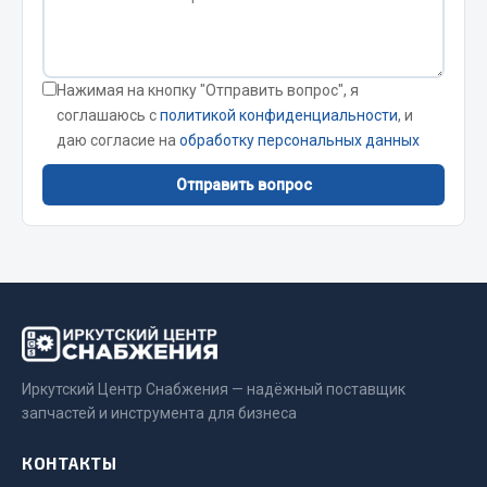
Весь раздел
Запчасти FAW
Нажимая на кнопку "Отправить вопрос", я
соглашаюсь с
политикой конфиденциальности
, и
Подвеска
даю согласие на
обработку персональных данных
Двигатель
Отправить вопрос
Система охлаждения
Сцепление
Ось передняя
Тормозная система
Электрооборудование
Показать ещё
Иркутский Центр Снабжения — надёжный поставщик
Весь раздел
запчастей и инструмента для бизнеса
КОНТАКТЫ
Фильтры