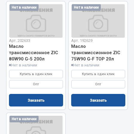
Нет в наличии
Нет в наличии
Двигатель
Мост задний
Система питания
Система выпуска газа
Арт. 202633
Арт. 192629
Система охлаждения
Масло
Масло
трансмиссионное ZIC
трансмиссионное ZIC
Сцепление
80W90 G-5 200л
75W90 G-F TOP 20л
Тормозная система
Нет в наличии
Нет в наличии
Показать ещё
Купить в один клик
Купить в один клик
Опт
Опт
Весь раздел
Заказать
Заказать
Запчасти ЯМЗ
Двигатель
Нет в наличии
Система питания