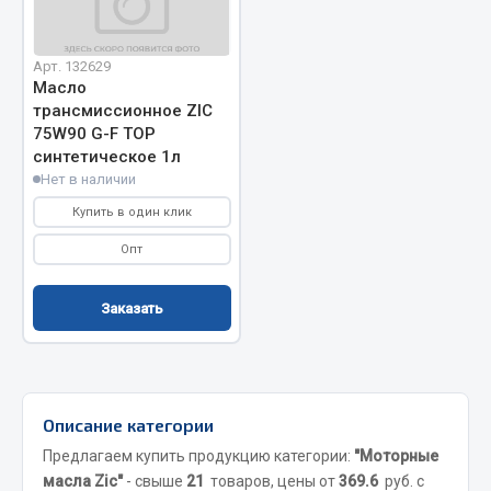
Система выпуска газа
Система охлаждения
Коробка передач
Арт. 132629
Масло
Рулевое управление
трансмиссионное ZIC
Тормозная система
75W90 G-F TOP
синтетическое 1л
Показать ещё
Нет в наличии
Купить в один клик
Весь раздел
Опт
Запчасти HOWO
Заказать
Тормозная система
Двигатель
Подвеска
Описание категории
Система питания
Система выпуска газа
Предлагаем купить продукцию категории:
"Моторные
масла Zic"
- свыше
21
товаров, цены от
369.6
руб. с
Система охлаждения