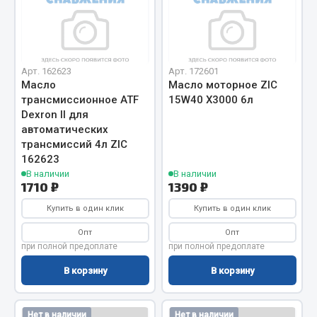
Вымпела
Показать ещё
Весь раздел
Арт. 162623
Арт. 172601
Масло
Масло моторное ZIC
трансмиссионное ATF
15W40 Х3000 6л
Смазочные материалы
Dexron II для
автоматических
трансмиссий 4л ZIC
Масла
162623
Охладжающие жидкости
В наличии
В наличии
1710 ₽
1390 ₽
Технические жидкости
Купить в один клик
Купить в один клик
Весь раздел
Опт
Опт
при полной предоплате
при полной предоплате
МЕТИЗЫ
В корзину
В корзину
Болты
Гайки
Нет в наличии
Нет в наличии