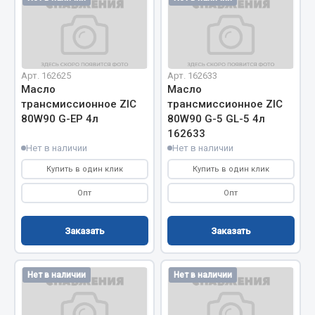
Кольца стопорные
Пресс-масленки
Пробки
Пружины
Арт. 162625
Арт. 162633
Масло
Масло
Хомуты
трансмиссионное ZIC
трансмиссионное ZIC
80W90 G-EP 4л
80W90 G-5 GL-5 4л
Показать ещё
162633
Нет в наличии
Нет в наличии
Весь раздел
Купить в один клик
Купить в один клик
Опт
Опт
Соединительные элементы
Заказать
Заказать
Camozzi
Адаптеры и переходники
Тройники
Нет в наличии
Нет в наличии
Трубки, муфты, гайки
Угольники