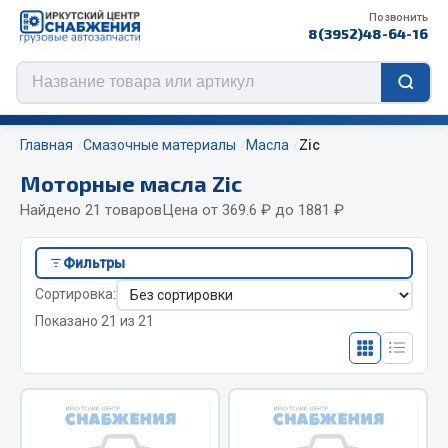
Позвонить
8(3952)48-64-16
Главная
Смазочные материалы
Масла
Zic
Моторные масла Zic
Найдено 21 товаров
Цена от 369.6 ₽ до 1881 ₽
Цепи противоскольжения
Фильтры
ЦЕПИ РОССИЯ
ef60c285d8d5)
Сортировка:
ЦЕПИ BOHU (Китай)
Показано 21 из 21
Изготовление цепей на колеса BOHU
QITONG
Весь раздел