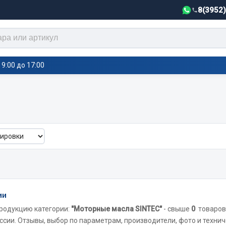
8(3952
9:00 до 17:00
тели салона,
Автотовары
греватели
Автозвук
е воздушные отопители
Автокаталоги
е подогреватели
Аксессуары автомобильные
 салона
Аптечки и знаки автомобил
тели тосола
Брызговики
ии
Вентиляторы кабины
родукцию категории:
"Моторные масла SINTEC"
- свыше
0
товаров
Вымпела
ссии. Отзывы, выбор по параметрам, производители, фото и технич