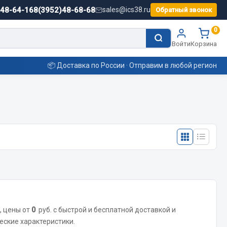
)48-64-16
8(3952)48-68-68
sales@ics38.ru
Обратный звонок
0
Войти
Корзина
📦 Доставка по России · Отправим в любой регион
Смазочные материалы
Масла
Охладжающие жидкости
Технические жидкости
ьные
, цены от
0
руб. с быстрой и бесплатной доставкой и
еские характеристики.