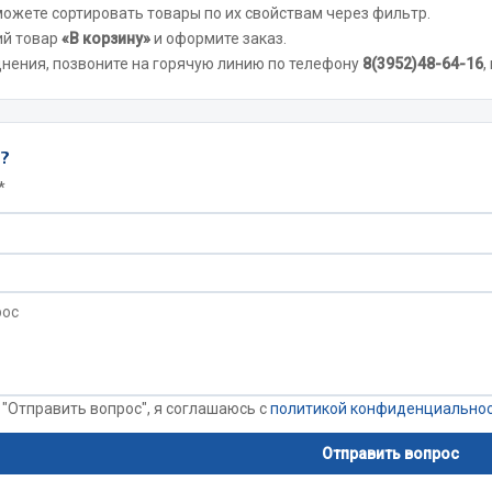
 можете сортировать товары по их свойствам через фильтр.
Показать ещё
ий товар
«В корзину»
и оформите заказ.
днения, позвоните на горячую линию по телефону
8(3952)48-64-16
,
Весь раздел
инительные элементы
Инструмент
ы?
*
Автомобильный инструмент
и переходники
Измерительный инструмент
Крепежный инструмент
фты, гайки
Режущий инструмент
Силовое оборудование
Слесарный инструмент
Столярный инструмент
 "Отправить вопрос", я соглашаюсь с
политикой конфиденциально
Показать ещё
Отправить вопрос
Весь раздел