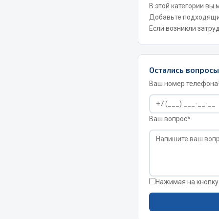
В этой категории вы
Добавьте подходящ
Если возникли затру
Весь раздел
Весь раздел
МЕТИЗЫ
Соед
Остались вопрос
Ваш номер телефона
Болты
Camozzi
Гайки
Адаптеры 
Кольца стопорные
Ваш вопрос*
Тройники
Пресс-масленки
Трубки, му
Пробки
Угольники
Пружины
Фитинги
Хомуты
Штуцеры
Нажимая на кнопку
Показать ещё
Весь раздел
Весь раздел