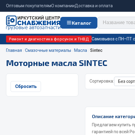
Оптовым покупателям
О компании
Доставка и оплата
Каталог
Самовывоз с ПН–ПТ с 
Ремонт и диагностика форсунок и ТНВД
Главная
Смазочные материалы
Масла
Sintec
Моторные масла SINTEC
Отопи
Цепи противоскольжения
подо
Сортировка:
Автономны
ЦЕПИ РОССИЯ
Сбросить
Жидкостны
ЦЕПИ BOHU (Китай)
Отопители
Изготовление цепей на колеса BOHU
Подогрева
QITONG
Описание категор
Предлагаем купить п
гарантией по всей Ро