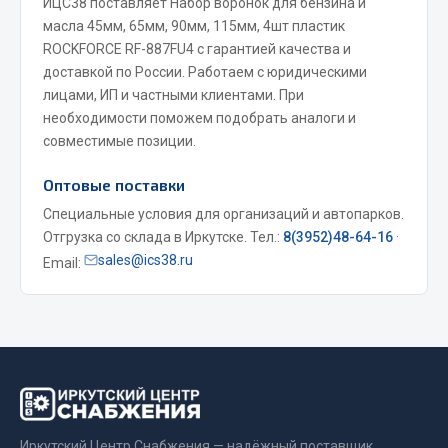
ИЦС38 поставляет Набор воронок для бензина и
масла 45мм, 65мм, 90мм, 115мм, 4шт пластик
Двигатель
ROCKFORCE RF-887FU4 с гарантией качества и
Мост задний
доставкой по России. Работаем с юридическими
Система питания
лицами, ИП и частными клиентами. При
необходимости поможем подобрать аналоги и
Система выпуска газа
совместимые позиции.
Система охлаждения
Сцепление
Оптовые поставки
Тормозная система
Специальные условия для организаций и автопарков.
Отгрузка со склада в Иркутске. Тел.:
8(3952)48-64-16
·
Показать ещё
sales@ics38.ru
Email:
Весь раздел
Запчасти ЯМЗ
Двигатель
Система питания
Иркутский Центр Снабжения — надёжный поставщик