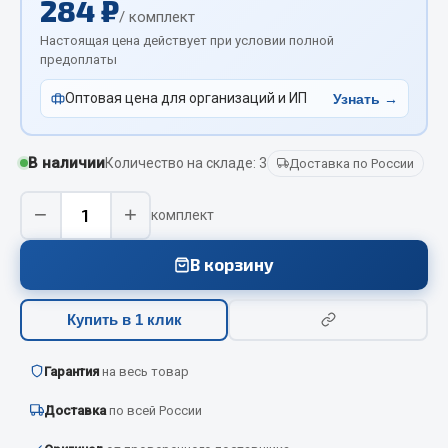
284 ₽
Вымпела
/ комплект
Настоящая цена действует при условии полной
Показать ещё
предоплаты
Весь раздел
Оптовая цена для организаций и ИП
Узнать →
Смазочные материалы
В наличии
Количество на складе: 3
Доставка по России
Масла
−
+
комплект
Охладжающие жидкости
Технические жидкости
В корзину
Весь раздел
Купить в 1 клик
МЕТИЗЫ
Гарантия
на весь товар
Доставка
по всей России
Болты
Гайки