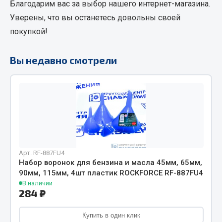
Благодарим вас за выбор нашего интернет-магазина.
Фитинги
Уверены, что вы останетесь довольны своей
Штуцеры
покупкой!
Весь раздел
Вы недавно смотрели
Инструмент
Автомобильный инструмент
Измерительный инструмент
Крепежный инструмент
Режущий инструмент
Арт. RF-887FU4
Силовое оборудование
Набор воронок для бензина и масла 45мм, 65мм,
Слесарный инструмент
90мм, 115мм, 4шт пластик ROCKFORCE RF-887FU4
В наличии
Столярный инструмент
284 ₽
Показать ещё
Купить в один клик