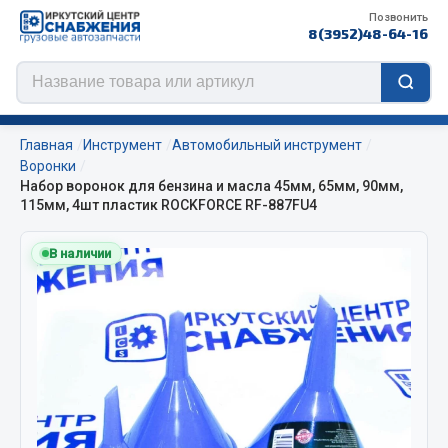
Позвонить
8(3952)48-64-16
Главная
Инструмент
Автомобильный инструмент
Воронки
Набор воронок для бензина и масла 45мм, 65мм, 90мм,
115мм, 4шт пластик ROCKFORCE RF-887FU4
Цепи противоскольжения
В наличии
ЦЕПИ РОССИЯ
ЦЕПИ BOHU (Китай)
Изготовление цепей на колеса BOHU
QITONG
Весь раздел