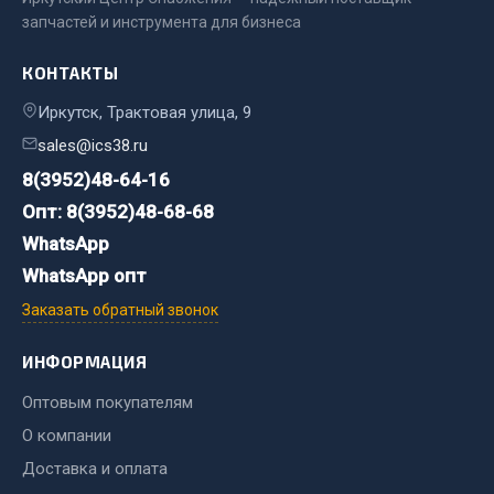
Система выпуска газа
запчастей и инструмента для бизнеса
Система охлаждения
Коробка передач
КОНТАКТЫ
Рулевое управление
Иркутск, Трактовая улица, 9
Тормозная система
sales@ics38.ru
Показать ещё
8(3952)48-64-16
Опт: 8(3952)48-68-68
Весь раздел
WhatsApp
WhatsApp опт
Запчасти HOWO
Заказать обратный звонок
Тормозная система
ИНФОРМАЦИЯ
Двигатель
Подвеска
Оптовым покупателям
Система питания
О компании
Система выпуска газа
Доставка и оплата
Система охлаждения