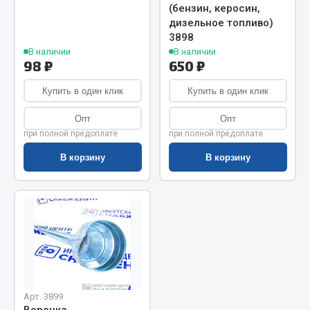
(бензин, керосин,
Запчасти на полуприцепы
дизельное топливо)
3898
В наличии
В наличии
Амортизаторы для полуприцепов
98 ₽
650 ₽
Весь раздел
Купить в один клик
Купить в один клик
Опт
Опт
Запчасти КамАЗ
при полной предоплате
при полной предоплате
В корзину
В корзину
Двигатель
Система питания
Система выпуска газа
Система охлаждения
Сцепление
Коробка передач
Коробка передач ZF
Арт. 3899
Показать ещё