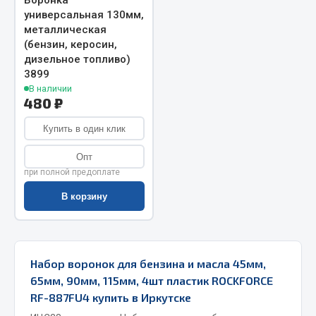
Воронка
универсальная 130мм,
Весь раздел
металлическая
(бензин, керосин,
дизельное топливо)
Запчасти МАЗ
3899
В наличии
Система питания
480 ₽
Подвеска
Купить в один клик
Тормозная система
Двери
Опт
Окно ветровое
при полной предоплате
Двигатель
В корзину
Электрооборудование
Показать ещё
Набор воронок для бензина и масла 45мм,
Весь раздел
65мм, 90мм, 115мм, 4шт пластик ROCKFORCE
RF-887FU4 купить в Иркутске
Запчасти Урал