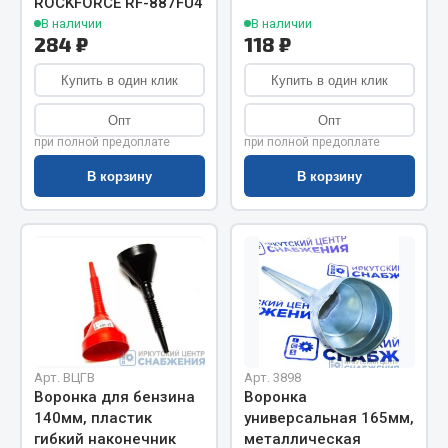
Показать ещё
ROCKFORCE RF-887FU4
В наличии
В наличии
284 ₽
118 ₽
Весь раздел
Купить в один клик
Купить в один клик
Автомобильная электрика
Опт
Опт
при полной предоплате
при полной предоплате
Автолампы
В корзину
В корзину
Блоки реле и предохранителей
Вилки нагрузочные
Выключатели и переключатели клавишные
Выключатели кнопочные
Выключатель массы
Изолента
Показать ещё
Арт. ВЦГВ
Арт. 3898
Воронка для бензина
Воронка
Весь раздел
140мм, пластик
универсальная 165мм,
гибкий наконечник
металлическая