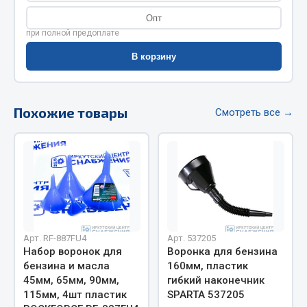
Весь раздел
Опт
при полной предоплате
Цепи подъёмные
В корзину
Весь раздел
Похожие товары
Смотреть все →
РТИ
Кольца уплотнительные
Лента конвейерная
Манжеты
Паронит
Арт. RF-887FU4
Арт. 537205
Патрубки
Набор воронок для
Воронка для бензина
Прокладки
бензина и масла
160мм, пластик
45мм, 65мм, 90мм,
гибкий наконечник
Рукава высокого давления
115мм, 4шт пластик
SPARTA 537205