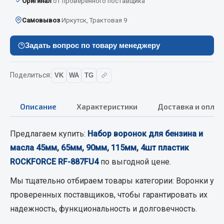
Оригинал
от проверенного поставщика
Кольца стопорные
Самовывоз
Иркутск, Трактовая 9
Пресс-масленки
Пробки
Задать вопрос по товару менеджеру
Пружины
Хомуты
Поделиться:
VK
WA
TG
Показать ещё
Описание
Характеристики
Доставка и оплат
Весь раздел
Предлагаем купить:
Набор воронок для бензина и
Соединительные элементы
масла 45мм, 65мм, 90мм, 115мм, 4шт пластик
ROCKFORCE RF-887FU4
по выгодной цене.
Camozzi
Адаптеры и переходники
Мы тщательно отбираем товары категории:
Воронки
у
Тройники
проверенных поставщиков, чтобы гарантировать их
Трубки, муфты, гайки
надежность, функциональность и долговечность.
Угольники