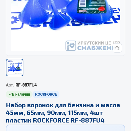
Отопители салона, подогреватели
Автономные воздушные отопители
Жидкостные подогреватели
Отопители салона
Подогреватели тосола
Весь раздел
Автотовары
Арт.:
RF-887FU4
Автозвук
В наличии
ROCKFORCE
Автокаталоги
Аксессуары автомобильные
Набор воронок для бензина и масла
45мм, 65мм, 90мм, 115мм, 4шт
Аптечки и знаки автомобильные
пластик ROCKFORCE RF-887FU4
Брызговики
Вентиляторы кабины