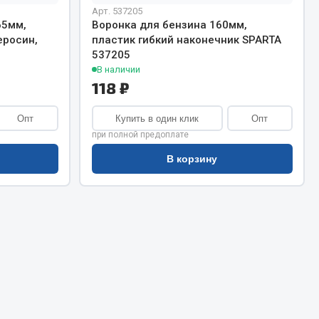
Сварочное оборудование
Арт. 537205
Сварочные материалы
65мм,
Воронка для бензина 160мм,
еросин,
пластик гибкий наконечник SPARTA
537205
В наличии
118 ₽
Опт
Купить в один клик
Опт
при полной предоплате
Весь раздел
В корзину
Автохимия
ы
3 ton
Abro
Agat auto
Alteco
Aвтосил