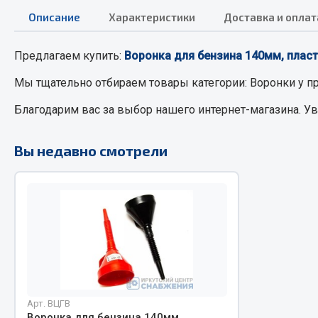
Описание
Характеристики
Доставка и оплат
РТИ
Автом
Предлагаем купить:
Воронка для бензина 140мм, пласт
Кольца уплотнительные
Автоламп
Мы тщательно отбираем товары категории:
Воронки
у п
Лента конвейерная
Блоки реле
Благодарим вас за выбор нашего интернет-магазина. У
Манжеты
Вилки наг
Паронит
Выключате
Вы недавно смотрели
Патрубки
клавишны
Прокладки
Выключате
Рукава высокого давления
Выключате
Изолента
Показать ещё
Весь раздел
Весь раздел
Арт. ВЦГВ
Запча
Запчасти МАЗ
Воронка для бензина 140мм,