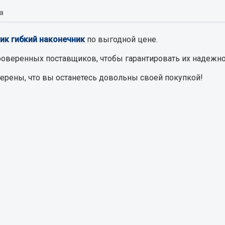
а
Запчасти на полупри
обильная электрика
ик гибкий наконечник
по выгодной цене.
Амортизаторы для полуприц
ы
роверенных поставщиков, чтобы гарантировать их надежно
 и предохранителей
верены, что вы останетесь довольны своей покупкой!
рузочные
ли и переключатели
е
ли кнопочные
ль массы
Показать ещё
Весь раздел
сти Урал
Запчасти ЯМЗ