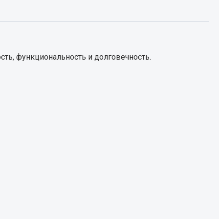
Запчасти КамАЗ
цепы
Двигатель
епов
сть, функциональность и долговечность.
Система питания
Система выпуска газа
Система охлаждения
Сцепление
Коробка передач
Коробка передач ZF
Показать ещё
Весь раздел
Запчасти HOWO