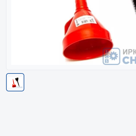
Весь раздел
Весь раздел
МЕТИЗЫ
Соед
Болты
Camozzi
Гайки
Адаптеры 
Кольца стопорные
Тройники
Пресс-масленки
Трубки, му
Пробки
Угольники
Пружины
Фитинги
Хомуты
Штуцеры
Показать ещё
Весь раздел
Весь раздел