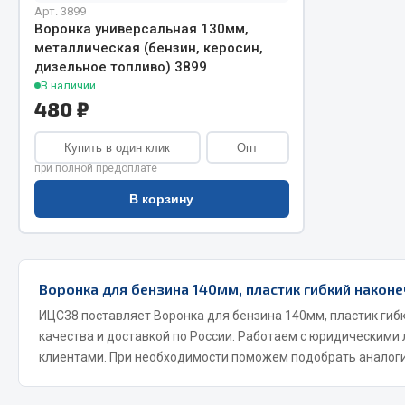
Арт. 3899
Воронка универсальная 130мм,
металлическая (бензин, керосин,
дизельное топливо) 3899
В наличии
480 ₽
Купить в один клик
Опт
при полной предоплате
Хозтовары
Шино
В корзину
Горелки, баллоны, плитки газовые
Автохимия
Замки
Вентили
Лампы паяльные, керосиновые
Инструмен
Воронка для бензина 140мм, пластик гибкий наконе
Сантехника
шиномонт
ИЦС38 поставляет Воронка для бензина 140мм, пластик гиб
Спецодежда
Материалы
качества и доставкой по России. Работаем с юридическими
Лестницы, стремянки
клиентами. При необходимости поможем подобрать аналоги
Товары для дома