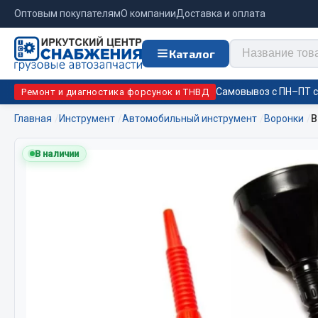
Оптовым покупателям
О компании
Доставка и оплата
Каталог
Самовывоз с ПН–ПТ с 
Ремонт и диагностика форсунок и ТНВД
Главная
Инструмент
Автомобильный инструмент
Воронки
В
Отопи
В наличии
Цепи противоскольжения
подо
Автономны
ЦЕПИ РОССИЯ
Жидкостны
ЦЕПИ BOHU (Китай)
Отопители
Изготовление цепей на колеса BOHU
Подогрева
QITONG