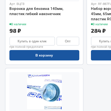
Система о
Колеса и шины
Арт. ВЦГВ
Арт. RF-887F
Сцепление
Система охлаждения
Воронка для бензина 140мм,
Набор вор
пластик гибкий наконечник
45мм, 65м
Ось перед
Подвеска
пластик R
Тормозная
Кабина
В наличии
В наличии
Электрооб
Оперение кабины
98 ₽
284 ₽
Показать ещё
Купить в один клик
Опт
Купить 
при полной предоплате
при полной п
Весь раздел
Весь раздел
В корзину
Подш
CUMMINS HAFFEN
Весь раздел
Весь раздел