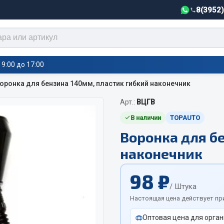
8(3952
9:00 до 17:00
оронка для бензина 140мм, пластик гибкий наконечник
Арт.:
ВЦГВ
тели салона,
Автотовары
греватели
В наличии
TOPAUTO
Воронка для б
Автозвук
е воздушные отопители
наконечник
Автокаталоги
е подогреватели
Аксессуары автомобильные
 салона
98 ₽
Аптечки и знаки автомобил
тели тосола
/ Штука
Брызговики
Настоящая цена действует пр
Вентиляторы кабины
Оптовая цена для орган
Вымпела