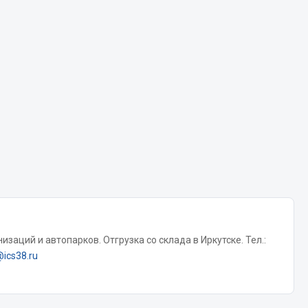
Chevron
Cosmo
Показать ещё
Весь раздел
Аккумуляторы
ТАВ
ЯМАЛ
Solite
ТЮМЕНЬ
заций и автопарков. Отгрузка со склада в Иркутске. Тел.:
OURSUN
@ics38.ru
FORVARD
DELТА