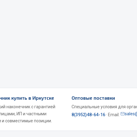
Весь раздел
Садовый инвентарь
монтаж
 для шиномонтажа
Весь раздел
т и оборудование для
чник купить в Иркутске
Оптовые поставки
жа
кий наконечник с гарантией
Специальные условия для органи
 для ремонта шин и камер
 лицами, ИП и частными
sales
8(3952)48-64-16
· Email:
 и совместимые позиции.