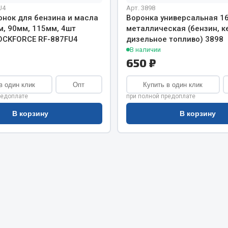
хлаждения
U4
Арт. 3898
Vic
онок для бензина и масла
Воронка универсальная 1
Автоторг
м, 90мм, 115мм, 4шт
металлическая (бензин, к
няя
Дифа
OCKFORCE RF-887FU4
дизельное топливо) 3898
 система
В наличии
Цитрон
орудование
650 ₽
Фильтры DONALDSON
Показать ещё
Показать ещё
в один клик
Опт
Купить в один клик
редоплате
при полной предоплате
Весь раздел
В корзину
В корзину
ипники
Стяжки, тросы, канат
Стропы
Стяжки
Тросы