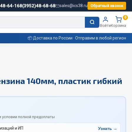
)48-64-16
8(3952)48-68-68
sales@ics38.ru
Обратный звонок
0
Войти
Корзина
📦 Доставка по России · Отправим в любой регион
Смазочные материалы
ензина 140мм, пластик гибкий
Масла
Охладжающие жидкости
Технические жидкости
ьные
и условии полной предоплаты
изаций и ИП
Узнать →