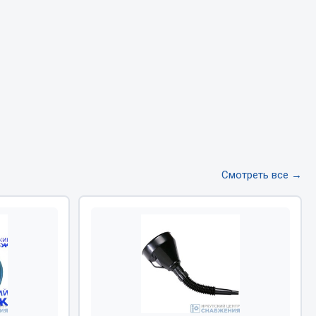
Тормозная система
Двигатель
Подвеска
Система питания
Система выпуска газа
Система охлаждения
Сцепление
Показать ещё
Смотреть все →
Весь раздел
Всё для сварки
Газосварка
Маски, краги сварщика