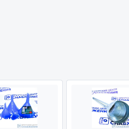
Двигатель
ий
Система питания
итания
Система выпуска газа
пуска газа
Система охлаждения
хлаждения
Коробка передач
Рулевое управление
 система
Тормозная система
Показать ещё
Показать ещё
Весь раздел
сти FAW
Фильтры
JSB
Mann-filter