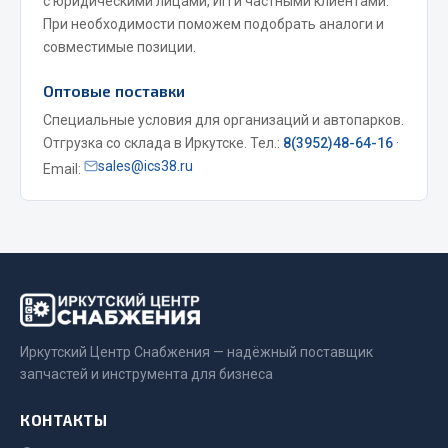
с юридическими лицами, ИП и частными клиентами.
При необходимости поможем подобрать аналоги и
Двигатель
совместимые позиции.
Мост задний
Оптовые поставки
Система питания
Специальные условия для организаций и автопарков.
Система выпуска газа
Отгрузка со склада в Иркутске. Тел.:
8(3952)48-64-16
·
Система охлаждения
sales@ics38.ru
Email:
Сцепление
Тормозная система
Показать ещё
Весь раздел
Запчасти ЯМЗ
Иркутский Центр Снабжения — надёжный поставщик
запчастей и инструмента для бизнеса
Двигатель
КОНТАКТЫ
Система питания