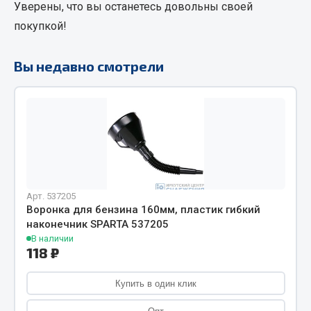
Уверены, что вы останетесь довольны своей
Фитинги
покупкой!
Штуцеры
Весь раздел
Вы недавно смотрели
Инструмент
Автомобильный инструмент
Измерительный инструмент
Крепежный инструмент
Арт. 537205
Режущий инструмент
Воронка для бензина 160мм, пластик гибкий
Силовое оборудование
наконечник SPARTA 537205
В наличии
Слесарный инструмент
118 ₽
Столярный инструмент
Купить в один клик
Показать ещё