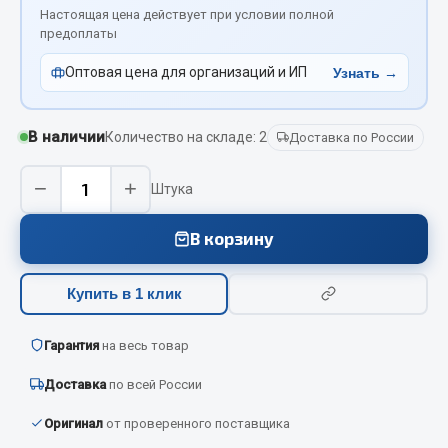
Вымпела
Настоящая цена действует при условии полной
предоплаты
Показать ещё
Оптовая цена для организаций и ИП
Узнать →
Весь раздел
В наличии
Количество на складе: 2
Доставка по России
Смазочные материалы
−
+
Штука
Масла
Охладжающие жидкости
В корзину
Технические жидкости
Купить в 1 клик
Весь раздел
Гарантия
на весь товар
МЕТИЗЫ
Доставка
по всей России
Болты
Оригинал
от проверенного поставщика
Гайки