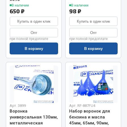
Показать ещё
В наличии
В наличии
650 ₽
98 ₽
Весь раздел
Купить в один клик
Купить в один клик
Автомобильная электрика
Опт
Опт
при полной предоплате
при полной предоплате
Автолампы
В корзину
В корзину
Блоки реле и предохранителей
Вилки нагрузочные
Выключатели и переключатели клавишные
Выключатели кнопочные
Выключатель массы
Изолента
Показать ещё
Арт. 3899
Арт. RF-887FU4
Воронка
Набор воронок для
Весь раздел
универсальная 130мм,
бензина и масла
металлическая
45мм, 65мм, 90мм,