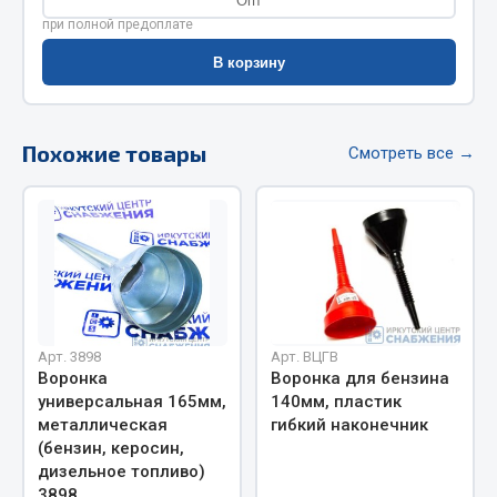
Опт
Весь раздел
при полной предоплате
В корзину
Цепи подъёмные
Похожие товары
Весь раздел
Смотреть все →
РТИ
Кольца уплотнительные
Лента конвейерная
Манжеты
Арт. 3898
Арт. ВЦГВ
Паронит
Воронка
Воронка для бензина
Патрубки
универсальная 165мм,
140мм, пластик
металлическая
гибкий наконечник
Прокладки
(бензин, керосин,
Рукава высокого давления
дизельное топливо)
3898