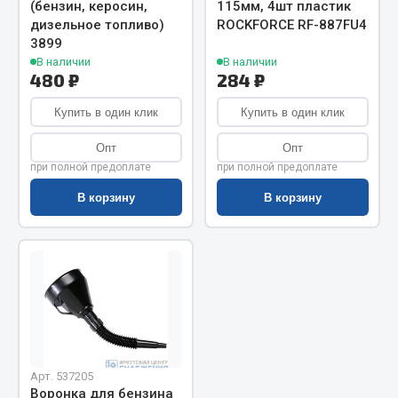
(бензин, керосин,
115мм, 4шт пластик
Запчасти на полуприцепы
дизельное топливо)
ROCKFORCE RF-887FU4
3899
В наличии
В наличии
Амортизаторы для полуприцепов
480 ₽
284 ₽
Весь раздел
Купить в один клик
Купить в один клик
Опт
Опт
Запчасти КамАЗ
при полной предоплате
при полной предоплате
В корзину
В корзину
Двигатель
Система питания
Система выпуска газа
Система охлаждения
Сцепление
Коробка передач
Коробка передач ZF
Арт. 537205
Показать ещё
Воронка для бензина