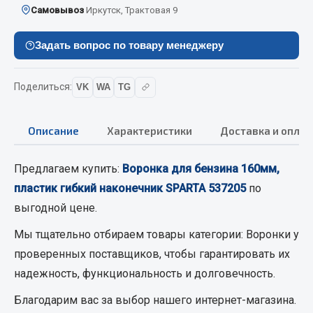
Самовывоз
Иркутск, Трактовая 9
Кольца стопорные
Пресс-масленки
Задать вопрос по товару менеджеру
Пробки
Пружины
Поделиться:
VK
WA
TG
Хомуты
Показать ещё
Описание
Характеристики
Доставка и оплат
Весь раздел
Предлагаем купить:
Воронка для бензина 160мм,
пластик гибкий наконечник SPARTA 537205
по
Соединительные элементы
выгодной цене.
Camozzi
Мы тщательно отбираем товары категории:
Воронки
у
Адаптеры и переходники
проверенных поставщиков, чтобы гарантировать их
Тройники
надежность, функциональность и долговечность.
Трубки, муфты, гайки
Благодарим вас за выбор нашего интернет-магазина.
Угольники