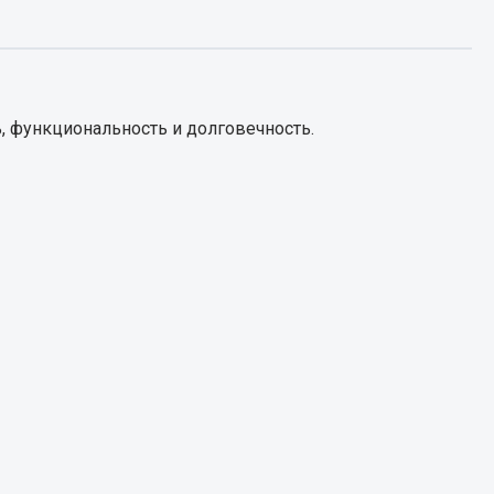
Запчасти КамАЗ
цепы
Двигатель
епов
, функциональность и долговечность.
Система питания
Система выпуска газа
Система охлаждения
Сцепление
Коробка передач
Коробка передач ZF
Показать ещё
Весь раздел
Запчасти HOWO