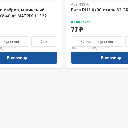
хлаждения
Арт. 11379
Vic
 и свёрел, магнитный
Бита PH2.0х90 сталь S2 G
Автоторг
CrV 40шт MATRIX 11322
няя
Дифа
В наличии
 система
77 ₽
Цитрон
орудование
Фильтры DONALDSON
в один клик
Опт
Купить в один клик
Показать ещё
Показать ещё
редоплате
при полной предоплате
В корзину
В корзину
Весь раздел
ипники
Стяжки, тросы, канат
Стропы
Стяжки
Тросы