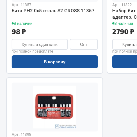
Система о
Колеса и шины
Арт. 11357
Арт. 11322
Сцепление
Система охлаждения
Бита PH2.0х5 сталь S2 GROSS 11357
Набор бит
адаптер, 
Ось перед
Подвеска
В наличии
В наличии
Тормозная
Кабина
98 ₽
2790 ₽
Электрооб
Оперение кабины
Купить в один клик
Опт
Купить 
Показать ещё
при полной предоплате
при полной п
В корзину
Весь раздел
Весь раздел
Подш
CUMMINS HAFFEN
Весь раздел
Весь раздел
Арт. 11398