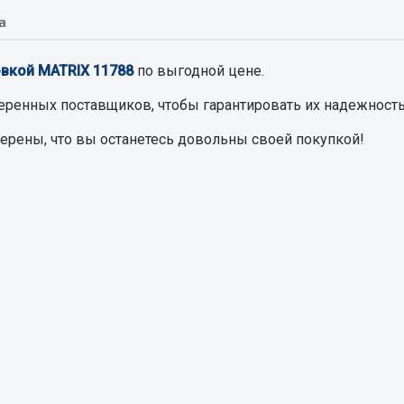
а
Запчасти на полупри
обильная электрика
овкой MATRIX 11788
по выгодной цене.
Амортизаторы для полуприц
ы
еренных поставщиков, чтобы гарантировать их надежность
 и предохранителей
верены, что вы останетесь довольны своей покупкой!
рузочные
ли и переключатели
е
ли кнопочные
ль массы
Показать ещё
Весь раздел
сти Урал
Запчасти ЯМЗ