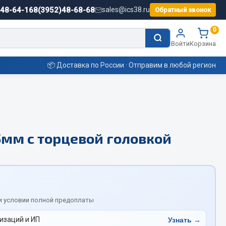
)48-64-16
8(3952)48-68-68
sales@ics38.ru
Обратный звонок
0
Войти
Корзина
📦 Доставка по России · Отправим в любой регион
Смазочные материалы
5мм с торцевой головкой
Масла
Охладжающие жидкости
Технические жидкости
ьные
и условии полной предоплаты
изаций и ИП
Узнать →