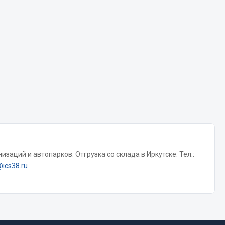
Chevron
Cosmo
Показать ещё
Весь раздел
Аккумуляторы
ТАВ
ЯМАЛ
Solite
заций и автопарков. Отгрузка со склада в Иркутске. Тел.:
@ics38.ru
ТЮМЕНЬ
OURSUN
FORVARD
DELТА