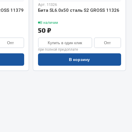
Сварочное оборудование
Арт. 11326
Сварочные материалы
ROSS 11379
Бита SL6.0х50 сталь S2 GROSS 11326
В наличии
50 ₽
Опт
Купить в один клик
Опт
при полной предоплате
В корзину
Весь раздел
Автохимия
ы
3 ton
Abro
Agat auto
Alteco
Aвтосил