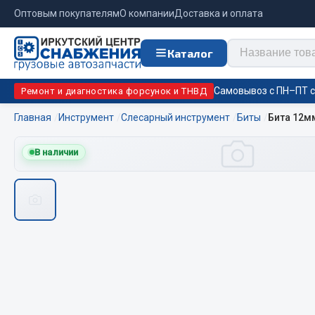
Оптовым покупателям
О компании
Доставка и оплата
Каталог
Самовывоз с ПН–ПТ с 
Ремонт и диагностика форсунок и ТНВД
Главная
Инструмент
Слесарный инструмент
Биты
Бита 12м
Отопи
В наличии
Цепи противоскольжения
подо
Автономны
ЦЕПИ РОССИЯ
Жидкостны
ЦЕПИ BOHU (Китай)
Отопители
Изготовление цепей на колеса BOHU
Подогрева
QITONG