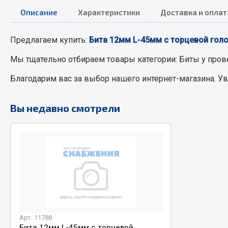
Описание
Характеристики
Доставка и оплат
РТИ
Автом
Предлагаем купить:
Бита 12мм L-45мм с торцевой гол
Кольца уплотнительные
Автоламп
Мы тщательно отбираем товары категории:
Биты
у пров
Лента конвейерная
Блоки реле
Благодарим вас за выбор нашего интернет-магазина. У
Манжеты
Вилки наг
Паронит
Выключате
Вы недавно смотрели
Патрубки
клавишны
Прокладки
Выключате
Рукава высокого давления
Выключате
Изолента
Показать ещё
Весь раздел
Весь раздел
Арт. 11788
Запча
Запчасти МАЗ
Бита 12мм L-45мм с торцевой