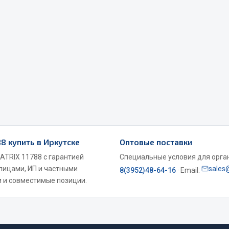
Весь раздел
Садовый инвентарь
монтаж
 для шиномонтажа
Весь раздел
8 купить в Иркутске
Оптовые поставки
т и оборудование для
ATRIX 11788 с гарантией
Специальные условия для органи
жа
 лицами, ИП и частными
sales
8(3952)48-64-16
· Email:
 для ремонта шин и камер
 и совместимые позиции.