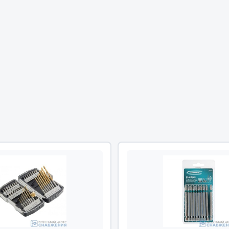
Двигатель
ий
Система питания
итания
Система выпуска газа
пуска газа
Система охлаждения
хлаждения
Коробка передач
Рулевое управление
 система
Тормозная система
Показать ещё
Показать ещё
Весь раздел
сти FAW
Фильтры
JSB
Mann-filter