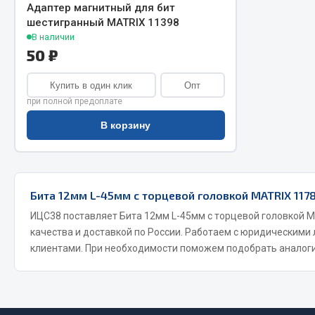
Адаптер магнитный для бит
шестигранный MATRIX 11398
В наличии
50 ₽
Купить в один клик
Опт
при полной предоплате
В корзину
Хозтовары
Шино
Горелки, баллоны, плитки газовые
Автохимия
Замки
Бита 12мм L-45мм с торцевой головкой MATRIX 1178
Вентили
Лампы паяльные, керосиновые
Инструмен
ИЦС38 поставляет Бита 12мм L-45мм с торцевой головкой M
Сантехника
шиномонт
качества и доставкой по России. Работаем с юридическими
Спецодежда
Материалы
клиентами. При необходимости поможем подобрать аналоги
Лестницы, стремянки
Товары для дома