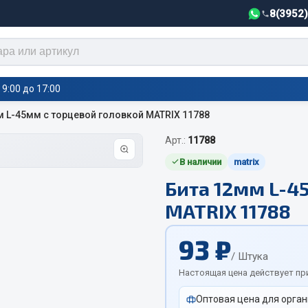
8(3952
9:00 до 17:00
м L-45мм с торцевой головкой MATRIX 11788
Арт.:
11788
тели салона,
Автотовары
греватели
В наличии
matrix
Бита 12мм L-4
Автозвук
е воздушные отопители
MATRIX 11788
Автокаталоги
е подогреватели
Аксессуары автомобильные
 салона
93 ₽
Аптечки и знаки автомобил
тели тосола
/ Штука
Брызговики
Настоящая цена действует пр
Вентиляторы кабины
Оптовая цена для орган
Вымпела