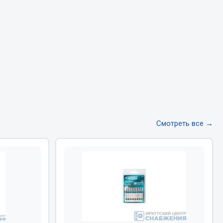
Тормозная система
Двигатель
Подвеска
Система питания
Система выпуска газа
Система охлаждения
Сцепление
Показать ещё
Смотреть все →
Весь раздел
Всё для сварки
Газосварка
Маски, краги сварщика