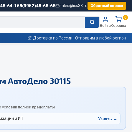
)48-64-16
8(3952)48-68-68
sales@ics38.ru
Обратный звонок
0
Войти
Корзина
📦 Доставка по России · Отправим в любой регион
Смазочные материалы
м АвтоДело 30115
Масла
Охладжающие жидкости
Технические жидкости
ьные
и условии полной предоплаты
изаций и ИП
Узнать →