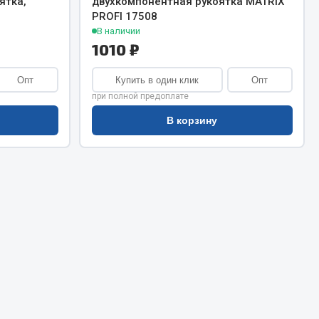
ятка,
двухкомпонентная рукоятка MATRIX
Сварочное оборудование
PROFI 17508
Сварочные материалы
В наличии
1010 ₽
Опт
Купить в один клик
Опт
при полной предоплате
В корзину
Весь раздел
Автохимия
ы
3 ton
Abro
Agat auto
Alteco
Aвтосил