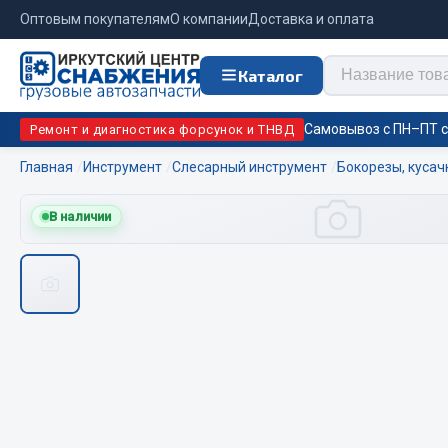
Оптовым покупателям
О компании
Доставка и оплата
Каталог
Самовывоз с ПН–ПТ с 
Ремонт и диагностика форсунок и ТНВД
Главная
Инструмент
Слесарный инструмент
Бокорезы, кусач
Отопи
В наличии
Цепи противоскольжения
подо
Автономны
ЦЕПИ РОССИЯ
Жидкостны
ЦЕПИ BOHU (Китай)
Отопители
Изготовление цепей на колеса BOHU
Подогрева
QITONG