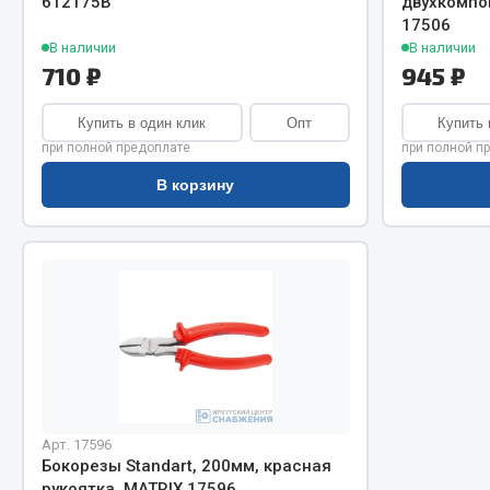
612175B
двухкомпо
Система о
Колеса и шины
17506
Сцепление
Система охлаждения
В наличии
В наличии
Ось перед
Подвеска
710 ₽
945 ₽
Тормозная
Кабина
Купить в один клик
Опт
Купить 
Электрооб
Оперение кабины
при полной предоплате
при полной п
Показать ещё
В корзину
Весь раздел
Весь раздел
Подш
CUMMINS HAFFEN
Весь раздел
Весь раздел
Арт. 17596
Бокорезы Standart, 200мм, красная
рукоятка, MATRIX 17596