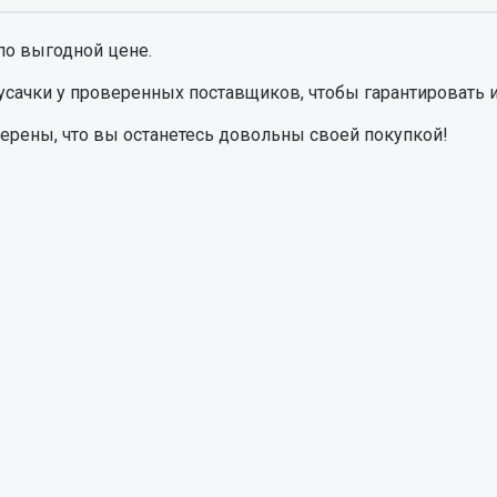
по выгодной цене.
Запчасти на полупри
обильная электрика
усачки
у проверенных поставщиков, чтобы гарантировать и
Амортизаторы для полуприц
ы
верены, что вы останетесь довольны своей покупкой!
 и предохранителей
рузочные
ли и переключатели
е
ли кнопочные
ль массы
Показать ещё
Весь раздел
сти Урал
Запчасти ЯМЗ