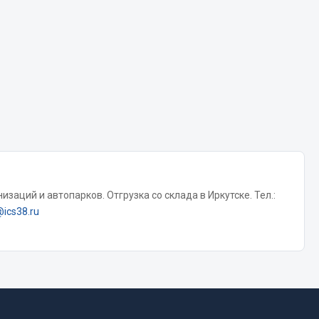
Chevron
Cosmo
Показать ещё
Весь раздел
Аккумуляторы
ТАВ
заций и автопарков. Отгрузка со склада в Иркутске. Тел.:
ЯМАЛ
@ics38.ru
Solite
ТЮМЕНЬ
OURSUN
FORVARD
DELТА