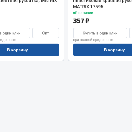
нентная рукоятка, MATRIX
пластиковая красная руко
хлаждения
Vic
MATRIX 17595
В наличии
Автоторг
няя
357 ₽
Дифа
 система
Цитрон
в один клик
Опт
Купить в один клик
орудование
Фильтры DONALDSON
редоплате
при полной предоплате
Показать ещё
Показать ещё
В корзину
В корзину
Весь раздел
ипники
Стяжки, тросы, канат
Стропы
Стяжки
Тросы