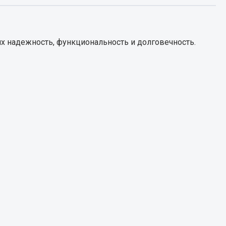
Запчасти КамАЗ
цепы
х надежность, функциональность и долговечность.
Двигатель
епов
Система питания
Система выпуска газа
Система охлаждения
Сцепление
Коробка передач
Коробка передач ZF
Показать ещё
Весь раздел
Запчасти HOWO