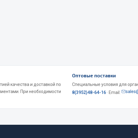
Весь раздел
Садовый инвентарь
монтаж
Оптовые поставки
 для шиномонтажа
Весь раздел
ией качества и доставкой по
Специальные условия для органи
лиентами. При необходимости
sales
8(3952)48-64-16
· Email:
т и оборудование для
жа
 для ремонта шин и камер