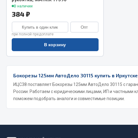
В наличии
384 ₽
Купить в один клик
Опт
при полной предоплате
В корзину
Хозтовары
Шино
Бокорезы 125мм АвтоДело 30115 купить в Иркутске
Горелки, баллоны, плитки газовые
Автохимия
Замки
ИЦС38 поставляет Бокорезы 125мм АвтоДело 30115 с гарант
Вентили
России. Работаем с юридическими лицами, ИП и частными к
Лампы паяльные, керосиновые
Инструмен
поможем подобрать аналоги и совместимые позиции.
Сантехника
шиномонт
Спецодежда
Материалы
Лестницы, стремянки
Товары для дома