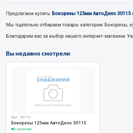
Предлагаем купить:
Бокорезы 125мм АвтоДело 30115
РТИ
Автом
Мы тщательно отбираем товары категории:
Бокорезы, к
Кольца уплотнительные
Автоламп
Благодарим вас за выбор нашего интернет-магазина. У
Лента конвейерная
Блоки реле
Манжеты
Вилки наг
Вы недавно смотрели
Паронит
Выключате
Патрубки
клавишны
Прокладки
Выключате
Рукава высокого давления
Выключате
Изолента
Показать ещё
Весь раздел
Весь раздел
Арт. 30115
Бокорезы 125мм АвтоДело 30115
В наличии
Запча
Запчасти МАЗ