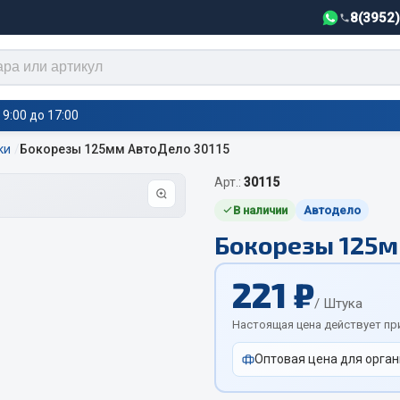
8(3952
9:00 до 17:00
ки
Бокорезы 125мм АвтоДело 30115
Арт.:
30115
тели салона,
Автотовары
греватели
В наличии
Автодело
Бокорезы 125м
Автозвук
е воздушные отопители
Автокаталоги
е подогреватели
221 ₽
Аксессуары автомобильные
 салона
/ Штука
Аптечки и знаки автомобил
тели тосола
Настоящая цена действует пр
Брызговики
Оптовая цена для орган
Вентиляторы кабины
Вымпела