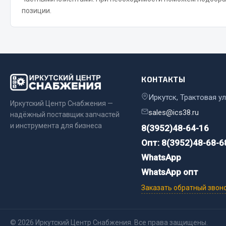
позиции.
Весь раздел
Весь раздел
Прочий инструмент
КОНТАКТЫ
Ящики для инструмента и органайзеры
Сумки для инструмента
Иркутск, Трактовая ул
Иркутский Центр Снабжения —
Хозяйственные товары
sales@ics38.ru
надёжный поставщик запчастей
Пушки тепловые
и инструмента для бизнеса
8(3952)48-64-16
Весь раздел
Опт: 8(3952)48-68-6
WhatsApp
WhatsApp опт
Заказать обратный звон
© 2026 Иркутский Центр Снабжения. Все права защищены.