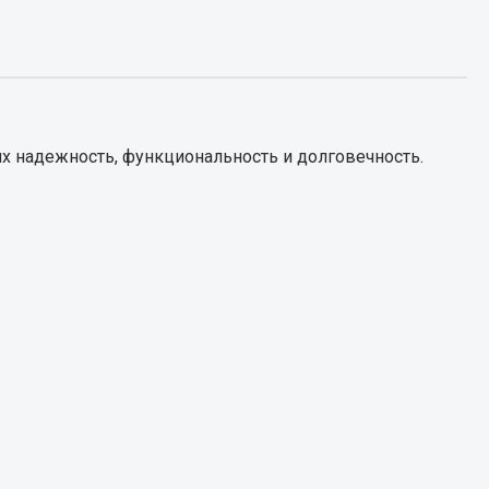
Запчасти КамАЗ
цепы
Двигатель
епов
Система питания
х надежность, функциональность и долговечность.
Система выпуска газа
Система охлаждения
Сцепление
Коробка передач
Коробка передач ZF
Показать ещё
Весь раздел
Запчасти HOWO