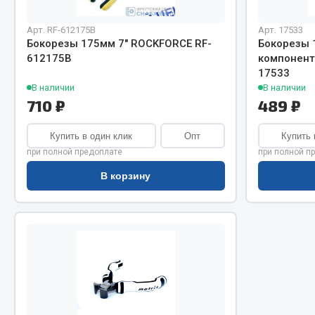
Система о
Колеса и шины
Сцепление
Система охлаждения
Арт. RF-612175B
Арт. 17533
Ось перед
Подвеска
Бокорезы 175мм 7" ROCKFORCE RF-
Бокорезы 
612175B
компонент
Тормозная
Кабина
17533
Электрооб
Оперение кабины
В наличии
В наличии
710 ₽
489 ₽
Показать ещё
Купить в один клик
Опт
Купить 
Весь раздел
Весь раздел
при полной предоплате
при полной п
В корзину
Подш
CUMMINS HAFFEN
Весь раздел
Весь раздел