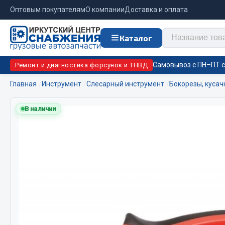
Оптовым покупателям
О компании
Доставка и оплата
Каталог
Самовывоз с ПН–ПТ с 
Ремонт и диагностика форсунок и ТНВД
Главная
Инструмент
Слесарный инструмент
Бокорезы, кусач
Отопи
В наличии
Цепи противоскольжения
подо
Автономны
ЦЕПИ РОССИЯ
Жидкостны
ЦЕПИ BOHU (Китай)
Отопители
Изготовление цепей на колеса BOHU
Подогрева
QITONG