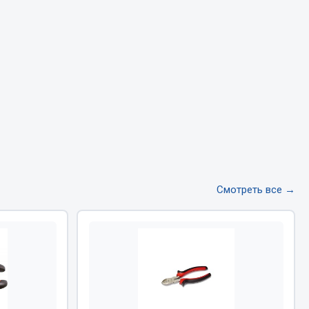
Тормозная система
Двигатель
Подвеска
Система питания
Система выпуска газа
Система охлаждения
Сцепление
Показать ещё
Смотреть все →
Весь раздел
Всё для сварки
Газосварка
Маски, краги сварщика