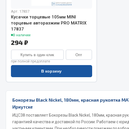
Арт. 17837
Кусачки торцевые 105мм MINI
торцевые авторазжим PRO MATRIX
17837
В наличии
294 ₽
Купить в один клик
Опт
Хозтовары
Шино
при полной предоплате
Горелки, баллоны, плитки газовые
В корзину
Автохимия
Замки
Вентили
Лампы паяльные, керосиновые
Инструмен
Сантехника
шиномонт
Бокорезы Black Nickel, 180мм, красная рукоятка MA
Спецодежда
Материалы
Иркутске
Лестницы, стремянки
ИЦС38 поставляет Бокорезы Black Nickel, 180мм, красная ру
Товары для дома
гарантией качества и доставкой по России. Работаем с юри
частными клиентами. При необходимости поможем подобра