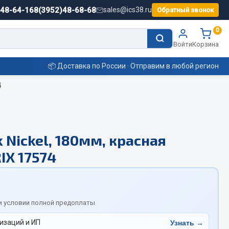
)48-64-16
8(3952)48-68-68
sales@ics38.ru
Обратный звонок
0
Войти
Корзина
📦 Доставка по России · Отправим в любой регион
4
Смазочные материалы
 Nickel, 180мм, красная
Масла
IX 17574
Охладжающие жидкости
Технические жидкости
ьные
и условии полной предоплаты
изаций и ИП
Узнать →