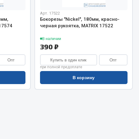
Сварочное оборудование
Сварочные материалы
Арт. 17522
0мм,
Бокорезы "Nickel", 180мм, красно-
17574
черная рукоятка, MATRIX 17522
В наличии
390 ₽
Опт
Купить в один клик
Опт
Весь раздел
при полной предоплате
В корзину
Автохимия
ы
3 ton
Abro
Agat auto
Alteco
Aвтосил