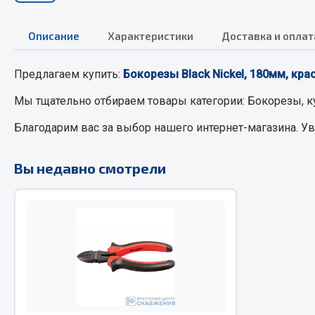
Описание
Характеристики
Доставка и оплат
РТИ
Автом
Предлагаем купить:
Бокорезы Black Nickel, 180мм, кра
Кольца уплотнительные
Автоламп
Лента конвейерная
Блоки реле
Мы тщательно отбираем товары категории:
Бокорезы, к
Манжеты
Вилки наг
Благодарим вас за выбор нашего интернет-магазина. У
Паронит
Выключате
Патрубки
клавишны
Вы недавно смотрели
Прокладки
Выключате
Рукава высокого давления
Выключате
Изолента
Показать ещё
Весь раздел
Весь раздел
Запча
Запчасти МАЗ