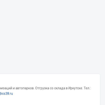
Chevron
Cosmo
Показать ещё
Весь раздел
Аккумуляторы
ТАВ
ЯМАЛ
Solite
ТЮМЕНЬ
OURSUN
заций и автопарков. Отгрузка со склада в Иркутске. Тел.:
FORVARD
@ics38.ru
DELТА