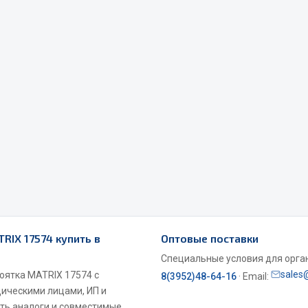
Весь раздел
Садовый инвентарь
монтаж
 для шиномонтажа
Весь раздел
т и оборудование для
жа
TRIX 17574 купить в
Оптовые поставки
 для ремонта шин и камер
Специальные условия для органи
sales
коятка MATRIX 17574 с
8(3952)48-64-16
· Email:
дическими лицами, ИП и
ть аналоги и совместимые