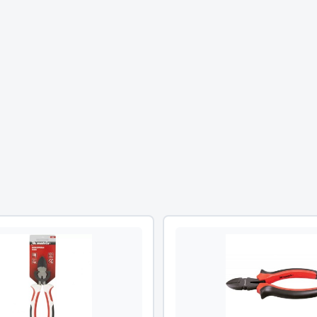
Двигатель
ий
Система питания
итания
Система выпуска газа
пуска газа
Система охлаждения
хлаждения
Коробка передач
Рулевое управление
 система
Тормозная система
Показать ещё
Показать ещё
Весь раздел
сти FAW
Фильтры
JSB
Mann-filter