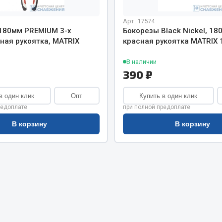
хлаждения
Vic
Арт. 17574
Автоторг
няя
180мм PREMIUM 3-х
Бокорезы Black Nickel, 18
Дифа
ная рукоятка, MATRIX
красная рукоятка MATRIX 
 система
Цитрон
орудование
В наличии
Фильтры DONALDSON
390 ₽
Показать ещё
Показать ещё
в один клик
Опт
Купить в один клик
Весь раздел
редоплате
при полной предоплате
В корзину
В корзину
ипники
Стяжки, тросы, канат
Стропы
Стяжки
Тросы