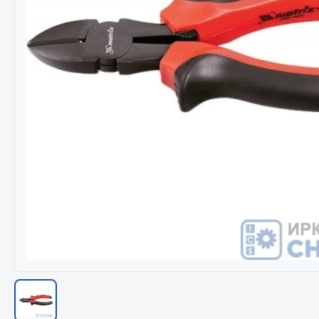
Весь раздел
Весь раздел
МЕТИЗЫ
Соед
Болты
Camozzi
Гайки
Адаптеры 
Кольца стопорные
Тройники
Пресс-масленки
Трубки, му
Пробки
Угольники
Пружины
Фитинги
Хомуты
Штуцеры
Показать ещё
Весь раздел
Весь раздел