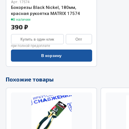
Арт. 17574
Бокорезы Black Nickel, 180мм,
Двигатель
Система питания
красная рукоятка MATRIX 17574
Мост задн
Подвеска
В наличии
390 ₽
Система п
Тормозная система
Система вы
Двери
Купить в один клик
Опт
Система о
Окно ветровое
при полной предоплате
Сцепление
Двигатель
В корзину
Тормозная
Электрооборудование
Показать ещё
Похожие товары
Весь раздел
Весь раздел
Запча
Запчасти SHAANXI (SHACMAN)
Подвеска
Система питания
Двигатель
Тормозная система