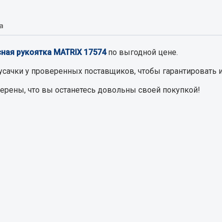
а
Запчасти на полупри
обильная электрика
сная рукоятка MATRIX 17574
по выгодной цене.
Амортизаторы для полуприц
ы
 и предохранителей
усачки
у проверенных поставщиков, чтобы гарантировать и
рузочные
верены, что вы останетесь довольны своей покупкой!
ли и переключатели
е
ли кнопочные
ль массы
Показать ещё
Весь раздел
сти Урал
Запчасти ЯМЗ