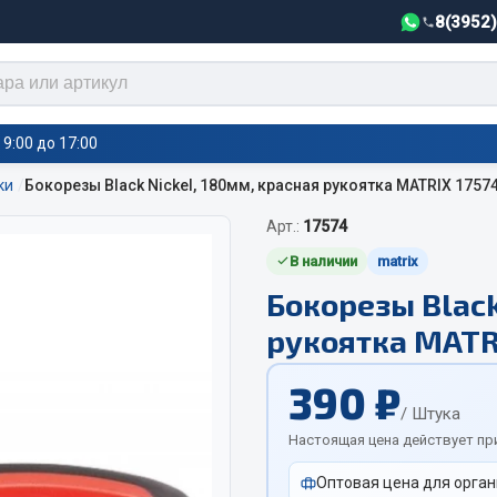
8(3952
9:00 до 17:00
ки
Бокорезы Black Nickel, 180мм, красная рукоятка MATRIX 1757
Арт.:
17574
тели салона,
Автотовары
греватели
В наличии
matrix
Бокорезы Black
Автозвук
е воздушные отопители
рукоятка MATR
Автокаталоги
е подогреватели
Аксессуары автомобильные
 салона
390 ₽
Аптечки и знаки автомобил
тели тосола
/ Штука
Брызговики
Настоящая цена действует пр
Вентиляторы кабины
Оптовая цена для орган
Вымпела