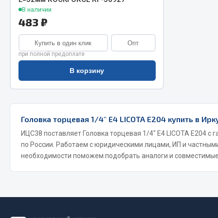
В наличии
483 ₽
Купить в один клик
Опт
при полной предоплате
В корзину
Хозтовары
Шино
Головка торцевая 1/4" Е4 LICOTA Е204 купить в Ирк
Горелки, баллоны, плитки газовые
Автохимия
Замки
ИЦС38 поставляет Головка торцевая 1/4" Е4 LICOTA Е204 с г
Вентили
по России. Работаем с юридическими лицами, ИП и частным
Лампы паяльные, керосиновые
Инструмен
необходимости поможем подобрать аналоги и совместимые
Сантехника
шиномонт
Спецодежда
Материалы
Лестницы, стремянки
Товары для дома