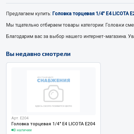
Предлагаем купить:
Головка торцевая 1/4" Е4 LICOTA Е
РТИ
Автом
Мы тщательно отбираем товары категории:
Головки см
Кольца уплотнительные
Автоламп
Благодарим вас за выбор нашего интернет-магазина. У
Лента конвейерная
Блоки реле
Манжеты
Вилки наг
Вы недавно смотрели
Паронит
Выключате
Патрубки
клавишны
Прокладки
Выключате
Рукава высокого давления
Выключате
Изолента
Показать ещё
Весь раздел
Весь раздел
Арт. Е204
Головка торцевая 1/4" Е4 LICOTA Е204
В наличии
Запча
Запчасти МАЗ