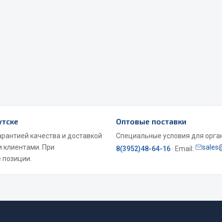
Весь раздел
Садовый инвентарь
монтаж
утске
Оптовые поставки
 для шиномонтажа
Весь раздел
арантией качества и доставкой
Специальные условия для органи
и клиентами. При
sales
8(3952)48-64-16
· Email:
т и оборудование для
 позиции.
жа
 для ремонта шин и камер