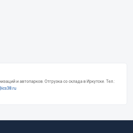
Chevron
Cosmo
Показать ещё
Весь раздел
Аккумуляторы
ТАВ
заций и автопарков. Отгрузка со склада в Иркутске. Тел.:
ЯМАЛ
@ics38.ru
Solite
ТЮМЕНЬ
OURSUN
FORVARD
DELТА