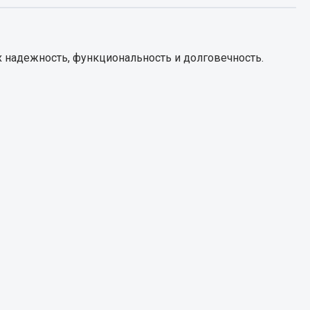
Запчасти КамАЗ
цепы
 надежность, функциональность и долговечность.
Двигатель
епов
Система питания
Система выпуска газа
Система охлаждения
Сцепление
Коробка передач
Коробка передач ZF
Показать ещё
Весь раздел
Запчасти HOWO