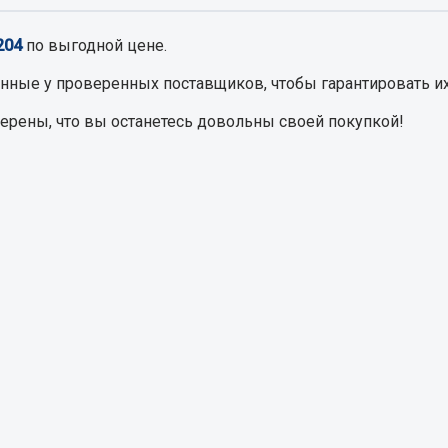
204
по выгодной цене.
Запчасти на полупри
обильная электрика
енные
у проверенных поставщиков, чтобы гарантировать их
Амортизаторы для полуприц
ы
верены, что вы останетесь довольны своей покупкой!
 и предохранителей
рузочные
ли и переключатели
е
ли кнопочные
ль массы
Показать ещё
Весь раздел
сти Урал
Запчасти ЯМЗ