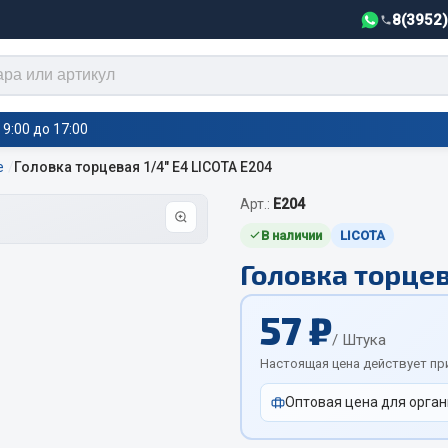
8(3952
9:00 до 17:00
е
Головка торцевая 1/4" Е4 LICOTA Е204
Арт.:
Е204
тели салона,
Автотовары
греватели
В наличии
LICOTA
Головка торцев
Автозвук
е воздушные отопители
Автокаталоги
е подогреватели
57 ₽
Аксессуары автомобильные
 салона
/ Штука
Аптечки и знаки автомобил
тели тосола
Настоящая цена действует пр
Брызговики
Оптовая цена для орган
Вентиляторы кабины
Вымпела