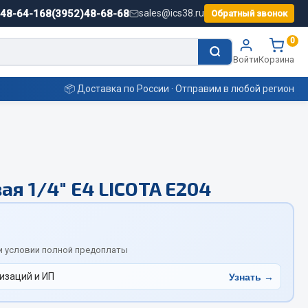
)48-64-16
8(3952)48-68-68
sales@ics38.ru
Обратный звонок
0
Войти
Корзина
📦 Доставка по России · Отправим в любой регион
Смазочные материалы
ая 1/4" Е4 LICOTA Е204
Масла
Охладжающие жидкости
Технические жидкости
ьные
и условии полной предоплаты
изаций и ИП
Узнать →