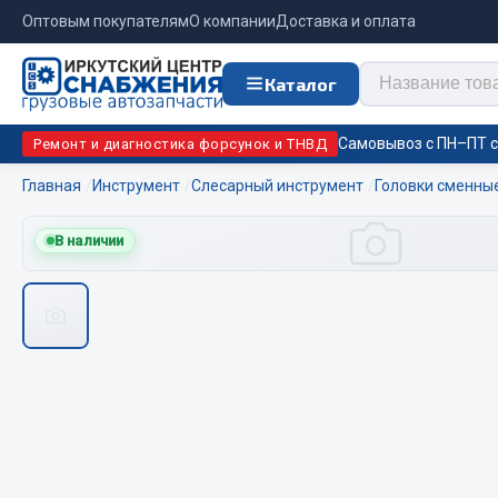
Оптовым покупателям
О компании
Доставка и оплата
Каталог
Самовывоз с ПН–ПТ с 
Ремонт и диагностика форсунок и ТНВД
Главная
Инструмент
Слесарный инструмент
Головки сменны
Отопи
В наличии
Цепи противоскольжения
подо
Автономны
ЦЕПИ РОССИЯ
Жидкостны
ЦЕПИ BOHU (Китай)
Отопители
Изготовление цепей на колеса BOHU
Подогрева
QITONG