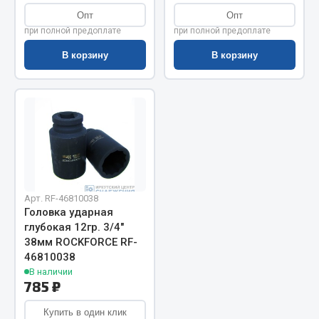
Опт
Опт
Запчасти на полуприцепы
при полной предоплате
при полной предоплате
Амортизаторы для полуприцепов
В корзину
В корзину
Весь раздел
Запчасти КамАЗ
Двигатель
Система питания
Арт. RF-46810038
Система выпуска газа
Головка ударная
Система охлаждения
глубокая 12гр. 3/4"
Сцепление
38мм ROCKFORCE RF-
46810038
Коробка передач
В наличии
Коробка передач ZF
785 ₽
Показать ещё
Купить в один клик