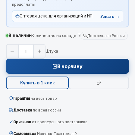
Вымпела
предоплаты
Показать ещё
Оптовая цена для организаций и ИП
Узнать →
Весь раздел
В наличии
Количество на складе: 7
Доставка по России
Смазочные материалы
−
+
Штука
Масла
В корзину
Охладжающие жидкости
Технические жидкости
Купить в 1 клик
Весь раздел
Гарантия
на весь товар
Доставка
по всей России
МЕТИЗЫ
Оригинал
от проверенного поставщика
Болты
Самовывоз
Иркутск, Трактовая 9
Гайки