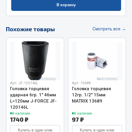
Весь раздел
В корзину
Цепи подъёмные
Похожие товары
Смотреть все →
Весь раздел
РТИ
Кольца уплотнительные
Лента конвейерная
Арт. JF-120146L
Арт. 13689
Головка торцевая
Головка торцевая
Манжеты
ударная 6гр. 1" 46мм
12гр. 1/2" 15мм
Паронит
L=120мм J-FORCE JF-
MATRIX 13689
Патрубки
120146L
Прокладки
В наличии
В наличии
1740 ₽
97 ₽
Рукава высокого давления
Купить в один клик
Купить в один клик