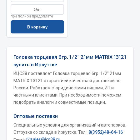
Весь раздел
Опт
при полной предоплате
В корзину
Запчасти МАЗ
Система питания
Подвеска
Головка торцевая 6гр. 1/2" 21мм MATRIX 13121
Тормозная система
купить в Иркутске
Двери
ИЦС38 поставляет Головка торцевая 6гр. 1/2" 21мм
Окно ветровое
MATRIX 13121 с гарантией качества и доставкой по
Двигатель
России. Работаем с юридическими лицами, ИП и
Электрооборудование
частными клиентами. При необходимости поможем
подобрать аналоги и совместимые позиции.
Показать ещё
Оптовые поставки
Весь раздел
Специальные условия для организаций и автопарков.
Отгрузка со склада в Иркутске. Тел.:
8(3952)48-64-16
·
Запчасти Урал
sales@ics38.ru