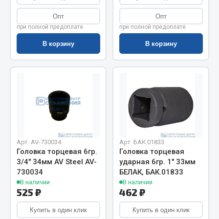
Показать ещё
Опт
Опт
Весь раздел
при полной предоплате
при полной предоплате
В корзину
В корзину
Автомобильная электрика
Автолампы
Блоки реле и предохранителей
Вилки нагрузочные
Выключатели и переключатели клавишные
Выключатели кнопочные
Арт. AV-730034
Арт. БАК.01833
Выключатель массы
Головка торцевая 6гр.
Головка торцевая
Изолента
3/4" 34мм AV Steel AV-
ударная 6гр. 1" 33мм
730034
БЕЛАК, БАК.01833
Показать ещё
В наличии
В наличии
525 ₽
462 ₽
Весь раздел
Купить в один клик
Купить в один клик