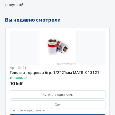
покупкой!
Фитинги
Штуцеры
Вы недавно смотрели
Весь раздел
Инструмент
Автомобильный инструмент
Измерительный инструмент
Крепежный инструмент
Арт. 13121
Головка торцевая 6гр. 1/2" 21мм MATRIX 13121
Режущий инструмент
В наличии
Силовое оборудование
146 ₽
Слесарный инструмент
Купить в один клик
Столярный инструмент
Опт
Показать ещё
при полной предоплате