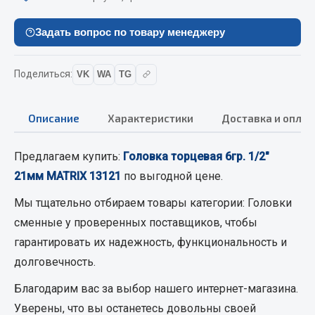
Кольца стопорные
Задать вопрос по товару менеджеру
Пресс-масленки
Пробки
Пружины
Поделиться:
VK
WA
TG
Хомуты
Описание
Характеристики
Доставка и оплат
Показать ещё
Весь раздел
Предлагаем купить:
Головка торцевая 6гр. 1/2"
21мм MATRIX 13121
по выгодной цене.
Соединительные элементы
Мы тщательно отбираем товары категории:
Головки
сменные
у проверенных поставщиков, чтобы
Camozzi
гарантировать их надежность, функциональность и
Адаптеры и переходники
долговечность.
Тройники
Благодарим вас за выбор нашего интернет-магазина.
Трубки, муфты, гайки
Уверены, что вы останетесь довольны своей
Угольники