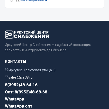
Email:
Двигатель
Мост задний
Система питания
Система выпуска газа
Система охлаждения
Сцепление
Иркутский Центр Снабжения — надёжный поставщик
Тормозная система
запчастей и инструмента для бизнеса
Показать ещё
КОНТАКТЫ
Весь раздел
Иркутск, Трактовая улица, 9
sales@ics38.ru
8(3952)48-64-16
Запчасти ЯМЗ
Опт: 8(3952)48-68-68
Двигатель
WhatsApp
Система питания
WhatsApp опт