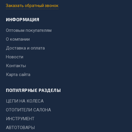
Система выпуска газа
Заказать обратный звонок
Система охлаждения
Коробка передач
ИНФОРМАЦИЯ
Рулевое управление
Оптовым покупателям
Тормозная система
О компании
Показать ещё
Доставка и оплата
Новости
Весь раздел
Контакты
Карта сайта
Запчасти HOWO
ПОПУЛЯРНЫЕ РАЗДЕЛЫ
Тормозная система
Двигатель
ЦЕПИ НА КОЛЕСА
Подвеска
ОТОПИТЕЛИ САЛОНА
Система питания
ИНСТРУМЕНТ
Система выпуска газа
АВТОТОВАРЫ
Система охлаждения