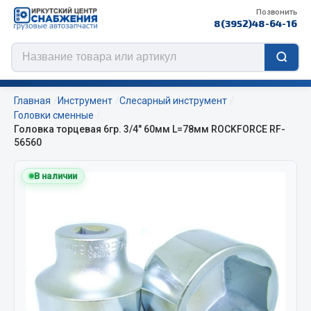
Позвонить
8(3952)48-64-16
Главная
Инструмент
Слесарный инструмент
Головки сменные
Головка торцевая 6гр. 3/4" 60мм L=78мм ROCKFORCE RF-
56560
Цепи противоскольжения
В наличии
ЦЕПИ РОССИЯ
ЦЕПИ BOHU (Китай)
Изготовление цепей на колеса BOHU
QITONG
Весь раздел