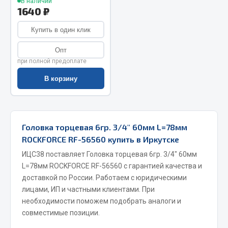
В наличии
1640 ₽
Весь раздел
Купить в один клик
Запчасти МАЗ
Опт
при полной предоплате
Система питания
В корзину
Подвеска
Тормозная система
Двери
Окно ветровое
Головка торцевая 6гр. 3/4" 60мм L=78мм
Двигатель
ROCKFORCE RF-56560 купить в Иркутске
Электрооборудование
ИЦС38 поставляет Головка торцевая 6гр. 3/4" 60мм
L=78мм ROCKFORCE RF-56560 с гарантией качества и
Показать ещё
доставкой по России. Работаем с юридическими
лицами, ИП и частными клиентами. При
Весь раздел
необходимости поможем подобрать аналоги и
совместимые позиции.
Запчасти Урал