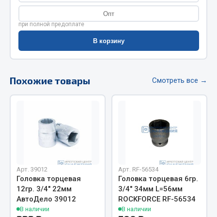
Весь раздел
Опт
при полной предоплате
Цепи подъёмные
В корзину
Весь раздел
Похожие товары
Смотреть все →
РТИ
Кольца уплотнительные
Лента конвейерная
Манжеты
Паронит
Арт. 39012
Арт. RF-56534
Патрубки
Головка торцевая
Головка торцевая 6гр.
Прокладки
12гр. 3/4" 22мм
3/4" 34мм L=56мм
АвтоДело 39012
ROCKFORCE RF-56534
Рукава высокого давления
В наличии
В наличии