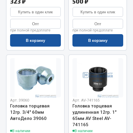
323 ₽
500 ₽
Показать ещё
Купить в один клик
Купить в один клик
Весь раздел
Опт
Опт
при полной предоплате
при полной предоплате
Автомобильная электрика
В корзину
В корзину
Автолампы
Блоки реле и предохранителей
Вилки нагрузочные
Выключатели и переключатели клавишные
Выключатели кнопочные
Выключатель массы
Изолента
Арт. 39060
Арт. AV-741165
Головка торцевая
Головка торцевая
Показать ещё
12гр. 3/4" 60мм
удлиненная 12гр. 1"
АвтоДело 39060
65мм AV Steel AV-
Весь раздел
741165
В наличии
В наличии