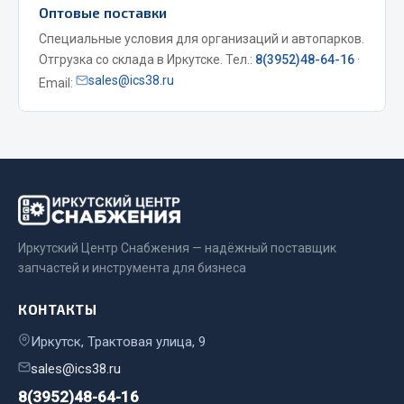
Оптовые поставки
Двигатель
Специальные условия для организаций и автопарков.
Отгрузка со склада в Иркутске. Тел.:
8(3952)48-64-16
·
Мост задний
sales@ics38.ru
Email:
Система питания
Система выпуска газа
Система охлаждения
Сцепление
Тормозная система
Показать ещё
Иркутский Центр Снабжения — надёжный поставщик
Весь раздел
запчастей и инструмента для бизнеса
КОНТАКТЫ
Запчасти ЯМЗ
Иркутск, Трактовая улица, 9
Двигатель
sales@ics38.ru
Система питания
8(3952)48-64-16