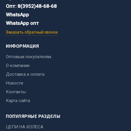
Система выпуска газа
Опт: 8(3952)48-68-68
Система охлаждения
WhatsApp
Коробка передач
WhatsApp опт
Рулевое управление
Заказать обратный звонок
Тормозная система
Показать ещё
ИНФОРМАЦИЯ
Оптовым покупателям
Весь раздел
О компании
Доставка и оплата
Запчасти HOWO
Новости
Тормозная система
Контакты
Двигатель
Карта сайта
Подвеска
Система питания
ПОПУЛЯРНЫЕ РАЗДЕЛЫ
Система выпуска газа
ЦЕПИ НА КОЛЕСА
Система охлаждения