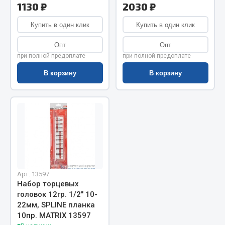
1130 ₽
2030 ₽
Запчасти на полуприцепы
Купить в один клик
Купить в один клик
Амортизаторы для полуприцепов
Опт
Опт
при полной предоплате
при полной предоплате
Весь раздел
В корзину
В корзину
Запчасти КамАЗ
Двигатель
Система питания
Система выпуска газа
Система охлаждения
Сцепление
Арт. 13597
Коробка передач
Набор торцевых
головок 12гр. 1/2" 10-
Коробка передач ZF
22мм, SPLINE планка
10пр. MATRIX 13597
Показать ещё