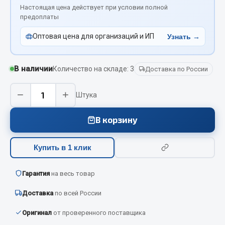
Вымпела
Настоящая цена действует при условии полной
предоплаты
Показать ещё
Оптовая цена для организаций и ИП
Узнать →
Весь раздел
В наличии
Количество на складе: 3
Доставка по России
Смазочные материалы
−
+
Штука
Масла
Охладжающие жидкости
В корзину
Технические жидкости
Купить в 1 клик
Весь раздел
Гарантия
на весь товар
МЕТИЗЫ
Доставка
по всей России
Болты
Оригинал
от проверенного поставщика
Гайки