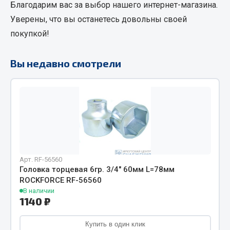
Благодарим вас за выбор нашего интернет-магазина.
Фитинги
Уверены, что вы останетесь довольны своей
Штуцеры
покупкой!
Весь раздел
Вы недавно смотрели
Инструмент
Автомобильный инструмент
Измерительный инструмент
Крепежный инструмент
Режущий инструмент
Арт. RF-56560
Силовое оборудование
Головка торцевая 6гр. 3/4" 60мм L=78мм
Слесарный инструмент
ROCKFORCE RF-56560
Столярный инструмент
В наличии
1140 ₽
Показать ещё
Купить в один клик