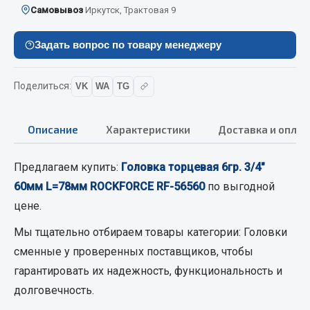
Самовывоз
Иркутск, Трактовая 9
Кольца стопорные
Пресс-масленки
Задать вопрос по товару менеджеру
Пробки
Пружины
Поделиться:
VK
WA
TG
Хомуты
Показать ещё
Описание
Характеристики
Доставка и оплат
Весь раздел
Предлагаем купить:
Головка торцевая 6гр. 3/4"
60мм L=78мм ROCKFORCE RF-56560
по выгодной
Соединительные элементы
цене.
Camozzi
Мы тщательно отбираем товары категории:
Головки
Адаптеры и переходники
сменные
у проверенных поставщиков, чтобы
Тройники
гарантировать их надежность, функциональность и
Трубки, муфты, гайки
долговечность.
Угольники