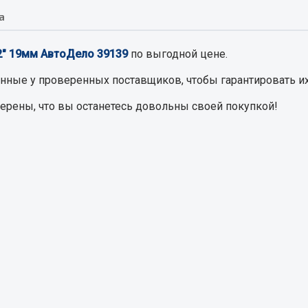
а
Запчасти на полупри
обильная электрика
/2" 19мм АвтоДело 39139
по выгодной цене.
Амортизаторы для полуприц
ы
енные
у проверенных поставщиков, чтобы гарантировать их
 и предохранителей
верены, что вы останетесь довольны своей покупкой!
рузочные
ли и переключатели
е
ли кнопочные
ль массы
Показать ещё
Весь раздел
сти Урал
Запчасти ЯМЗ