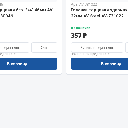
хлаждения
46
Арт. AV-731022
Vic
рцевая 6гр. 3/4" 46мм AV
Головка торцевая ударная 
Автоторг
 730046
22мм AV Steel AV-731022
няя
Дифа
 система
В наличии
Цитрон
орудование
357 ₽
Фильтры DONALDSON
Показать ещё
Показать ещё
в один клик
Опт
Купить в один клик
редоплате
при полной предоплате
Весь раздел
В корзину
В корзину
ипники
Стяжки, тросы, канат
Стропы
Стяжки
Тросы