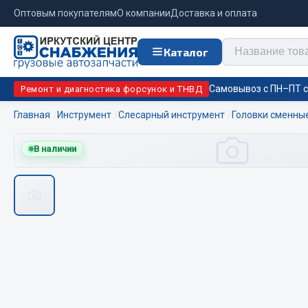
Оптовым покупателям
О компании
Доставка и оплата
Каталог
Самовывоз с ПН–ПТ с 
Ремонт и диагностика форсунок и ТНВД
Главная
Инструмент
Слесарный инструмент
Головки сменны
Отопи
В наличии
Цепи противоскольжения
подо
Автономны
ЦЕПИ РОССИЯ
Жидкостны
ЦЕПИ BOHU (Китай)
Отопители
Изготовление цепей на колеса BOHU
Подогрева
QITONG