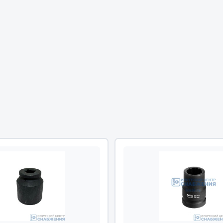
Двигатель
ий
Система питания
итания
Система выпуска газа
пуска газа
Система охлаждения
хлаждения
Коробка передач
Рулевое управление
 система
Тормозная система
Показать ещё
Показать ещё
Весь раздел
сти FAW
Фильтры
JSB
Mann-filter