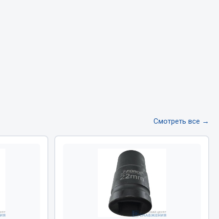
Тормозная система
Двигатель
Подвеска
Система питания
Система выпуска газа
Система охлаждения
Сцепление
Показать ещё
Смотреть все →
Весь раздел
Всё для сварки
Газосварка
Маски, краги сварщика