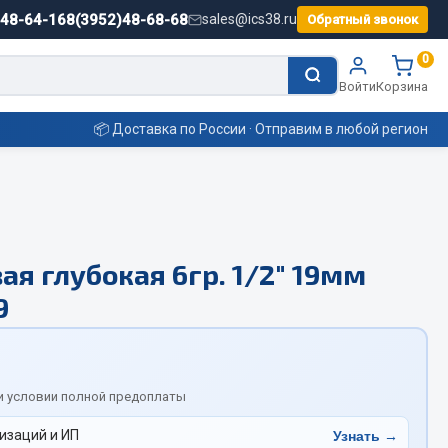
)48-64-16
8(3952)48-68-68
sales@ics38.ru
Обратный звонок
0
Войти
Корзина
📦 Доставка по России · Отправим в любой регион
Смазочные материалы
ая глубокая 6гр. 1/2" 19мм
Масла
9
Охладжающие жидкости
Технические жидкости
ьные
и условии полной предоплаты
изаций и ИП
Узнать →