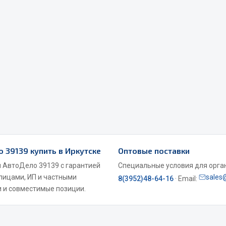
Весь раздел
Садовый инвентарь
монтаж
 для шиномонтажа
Весь раздел
о 39139 купить в Иркутске
Оптовые поставки
т и оборудование для
жа
м АвтоДело 39139 с гарантией
Специальные условия для органи
 лицами, ИП и частными
sales
 для ремонта шин и камер
8(3952)48-64-16
· Email:
 и совместимые позиции.