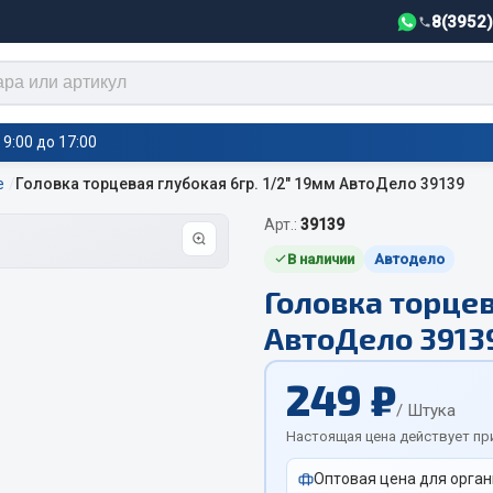
8(3952
9:00 до 17:00
е
Головка торцевая глубокая 6гр. 1/2" 19мм АвтоДело 39139
Арт.:
39139
тели салона,
Автотовары
греватели
В наличии
Автодело
Головка торцев
Автозвук
е воздушные отопители
АвтоДело 3913
Автокаталоги
е подогреватели
Аксессуары автомобильные
 салона
249 ₽
Аптечки и знаки автомобил
тели тосола
/ Штука
Брызговики
Настоящая цена действует пр
Вентиляторы кабины
Оптовая цена для орган
Вымпела