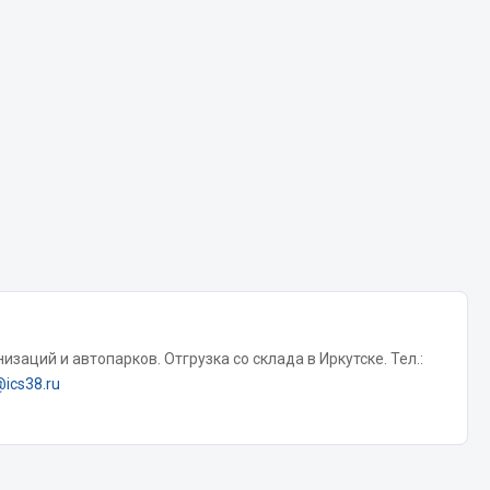
Chevron
Cosmo
Показать ещё
Весь раздел
Аккумуляторы
ТАВ
ЯМАЛ
Solite
заций и автопарков. Отгрузка со склада в Иркутске. Тел.:
ТЮМЕНЬ
@ics38.ru
OURSUN
FORVARD
DELТА