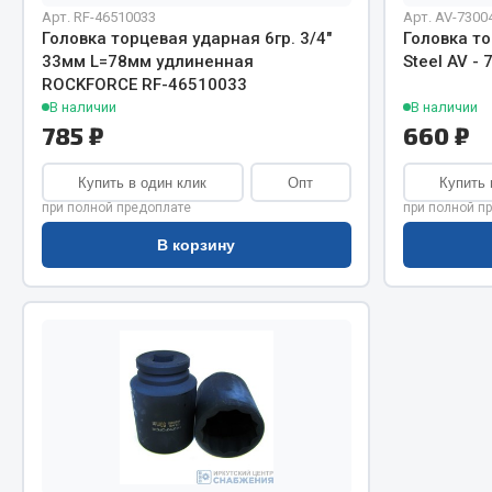
Система о
Колеса и шины
Арт. RF-46510033
Арт. AV-7300
Сцепление
Система охлаждения
Головка торцевая ударная 6гр. 3/4"
Головка то
33мм L=78мм удлиненная
Steel AV -
Ось перед
Подвеска
ROCKFORCE RF-46510033
Тормозная
Кабина
В наличии
В наличии
Электрооб
Оперение кабины
785 ₽
660 ₽
Показать ещё
Купить в один клик
Опт
Купить 
при полной предоплате
при полной п
Весь раздел
Весь раздел
В корзину
Подш
CUMMINS HAFFEN
Весь раздел
Весь раздел