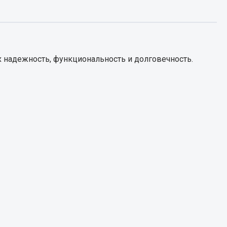
Запчасти КамАЗ
цепы
Двигатель
епов
 надежность, функциональность и долговечность.
Система питания
Система выпуска газа
Система охлаждения
Сцепление
Коробка передач
Коробка передач ZF
Показать ещё
Весь раздел
Запчасти HOWO