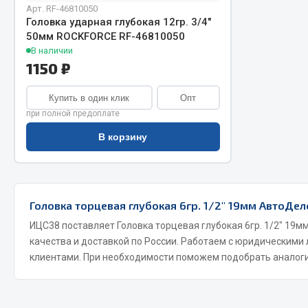
Арт. RF-46810050
Головка ударная глубокая 12гр. 3/4"
50мм ROCKFORCE RF-46810050
В наличии
1150 ₽
Купить в один клик
Опт
при полной предоплате
Хозтовары
Шино
В корзину
Горелки, баллоны, плитки газовые
Автохимия
Замки
Вентили
Головка торцевая глубокая 6гр. 1/2" 19мм АвтоДел
Лампы паяльные, керосиновые
Инструмен
Сантехника
шиномонт
ИЦС38 поставляет Головка торцевая глубокая 6гр. 1/2" 19м
качества и доставкой по России. Работаем с юридическими
Спецодежда
Материалы
клиентами. При необходимости поможем подобрать аналоги
Лестницы, стремянки
Товары для дома