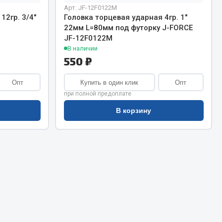
Сварочное оборудование
Арт. JF-12F0122M
Сварочные материалы
12гр. 3/4"
Головка торцевая ударная 4гр. 1"
22мм L=80мм под футорку J-FORCE
JF-12F0122M
В наличии
550 ₽
Опт
Купить в один клик
Опт
при полной предоплате
Весь раздел
В корзину
Автохимия
ы
3 ton
Abro
Agat auto
Alteco
Aвтосил