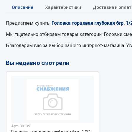
Описание
Характеристики
Доставка и оплат
РТИ
Автом
Предлагаем купить:
Головка торцевая глубокая 6гр. 1
Кольца уплотнительные
Автоламп
Мы тщательно отбираем товары категории:
Головки см
Лента конвейерная
Блоки реле
Благодарим вас за выбор нашего интернет-магазина. У
Манжеты
Вилки наг
Паронит
Выключате
Вы недавно смотрели
Патрубки
клавишны
Прокладки
Выключате
Рукава высокого давления
Выключате
Изолента
Показать ещё
Весь раздел
Весь раздел
Арт. 39139
Запча
Запчасти МАЗ
Головка торцевая глубокая 6гр. 1/2"