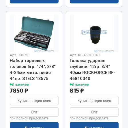
Показать ещё
Весь раздел
Автомобильная электрика
Автолампы
Арт. 13575
Арт. RF-46810040
Блоки реле и предохранителей
Набор торцевых
Головка ударная
Вилки нагрузочные
головок 6гр. 1/4", 3/8"
глубокая 12гр. 3/4"
Выключатели и переключатели клавишные
4-24мм метал.кейс
40мм ROCKFORCE RF-
44пр. STELS 13575
46810040
Выключатели кнопочные
В наличии
В наличии
Выключатель массы
7850 ₽
815 ₽
Изолента
Купить в один клик
Купить в один клик
Показать ещё
Опт
Опт
Весь раздел
при полной предоплате
при полной предоплате