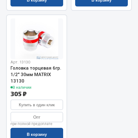
В корзину
В корзину
Запчасти на полуприцепы
Амортизаторы для полуприцепов
Весь раздел
Запчасти КамАЗ
Арт. 13130
Головка торцевая 6гр.
Двигатель
1/2" 30мм MATRIX
Система питания
13130
Система выпуска газа
В наличии
305 ₽
Система охлаждения
Сцепление
Купить в один клик
Коробка передач
Опт
Коробка передач ZF
при полной предоплате
Показать ещё
В корзину