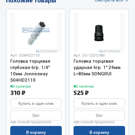
Весь раздел
Цепи подъёмные
Весь раздел
Арт. S04HD2110
Арт. SG-120124M
РТИ
Головка торцевая
Головка торцевая
глубокая 6гр. 1/4"
ударная 6гр. 1" 24мм
10мм Jonnesway
L=80мм SONGRUI
Кольца уплотнительные
S04HD2110
Лента конвейерная
В наличии
В наличии
Манжеты
310 ₽
525 ₽
Паронит
Купить в один клик
Купить в один клик
Патрубки
Прокладки
Опт
Опт
при полной предоплате
при полной предоплате
Рукава высокого давления
В корзину
В корзину