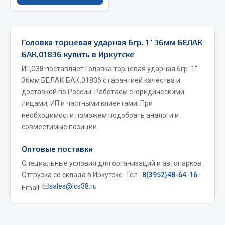
Весь раздел
Головка торцевая ударная 6гр. 1" 36мм БЕЛАК
Запчасти МАЗ
БАК.01836 купить в Иркутске
Система питания
ИЦС38 поставляет Головка торцевая ударная 6гр. 1"
36мм БЕЛАК БАК.01836 с гарантией качества и
Подвеска
доставкой по России. Работаем с юридическими
Тормозная система
лицами, ИП и частными клиентами. При
Двери
необходимости поможем подобрать аналоги и
Окно ветровое
совместимые позиции.
Двигатель
Оптовые поставки
Электрооборудование
Специальные условия для организаций и автопарков.
Показать ещё
Отгрузка со склада в Иркутске. Тел.:
8(3952)48-64-16
·
sales@ics38.ru
Email:
Весь раздел
Запчасти Урал