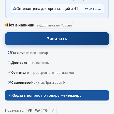
Вымпела
Оптовая цена для организаций и ИП
Узнать →
Показать ещё
Весь раздел
Нет в наличии
Доставка по России
Заказать
Смазочные материалы
Масла
Гарантия
на весь товар
Охладжающие жидкости
Доставка
по всей России
Технические жидкости
Оригинал
от проверенного поставщика
Весь раздел
Самовывоз
Иркутск, Трактовая 9
МЕТИЗЫ
Задать вопрос по товару менеджеру
Болты
Поделиться:
VK
WA
TG
Гайки