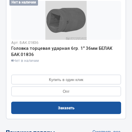
Нет в наличии
Фитинги
Штуцеры
Весь раздел
Арт. БАК.01836
Инструмент
Головка торцевая ударная 6гр. 1" 36мм БЕЛАК
БАК.01836
Нет в наличии
Автомобильный инструмент
Измерительный инструмент
Крепежный инструмент
Купить в один клик
Режущий инструмент
Опт
Силовое оборудование
Слесарный инструмент
Заказать
Столярный инструмент
Показать ещё
Похожие товары
Смотреть все →