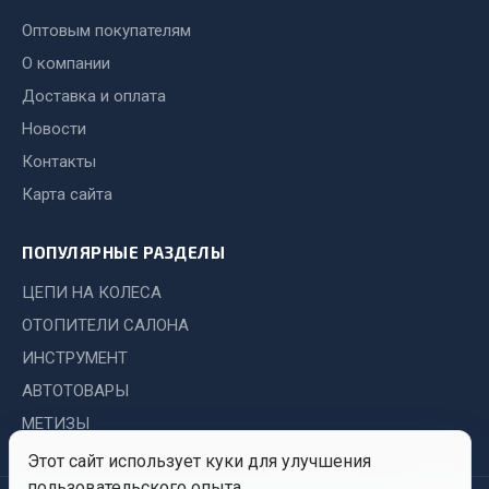
Система выпуска газа
Оптовым покупателям
Система охлаждения
О компании
Коробка передач
Рулевое управление
Доставка и оплата
Тормозная система
Новости
Контакты
Показать ещё
Карта сайта
Весь раздел
ПОПУЛЯРНЫЕ РАЗДЕЛЫ
Запчасти HOWO
ЦЕПИ НА КОЛЕСА
ОТОПИТЕЛИ САЛОНА
Тормозная система
ИНСТРУМЕНТ
Двигатель
АВТОТОВАРЫ
Подвеска
МЕТИЗЫ
Система питания
Система выпуска газа
Этот сайт использует куки для улучшения
Система охлаждения
пользовательского опыта.