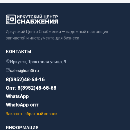
Двигатель
Мост задний
Система питания
Иркутский Центр Снабжения — надёжный поставщик
Система выпуска газа
запчастей и инструмента для бизнеса
Система охлаждения
Сцепление
КОНТАКТЫ
Тормозная система
Иркутск, Трактовая улица, 9
Показать ещё
sales@ics38.ru
8(3952)48-64-16
Весь раздел
Опт: 8(3952)48-68-68
WhatsApp
Запчасти ЯМЗ
WhatsApp опт
Заказать обратный звонок
Двигатель
Система питания
ИНФОРМАЦИЯ