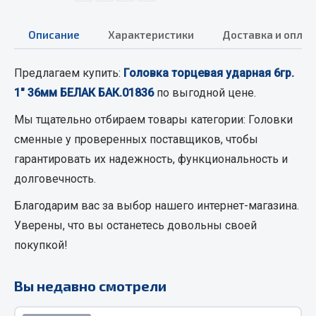
Кольца стопорные
Описание
Характеристики
Доставка и оплат
Пресс-масленки
Пробки
Предлагаем купить:
Головка торцевая ударная 6гр.
Пружины
1" 36мм БЕЛАК БАК.01836
по выгодной цене.
Хомуты
Мы тщательно отбираем товары категории:
Головки
Показать ещё
сменные
у проверенных поставщиков, чтобы
Весь раздел
гарантировать их надежность, функциональность и
долговечность.
Соединительные элементы
Благодарим вас за выбор нашего интернет-магазина.
Уверены, что вы останетесь довольны своей
Camozzi
покупкой!
Адаптеры и переходники
Тройники
Вы недавно смотрели
Трубки, муфты, гайки
Угольники