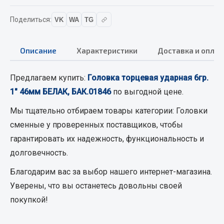
Кольца стопорные
Поделиться:
VK
WA
TG
Пресс-масленки
Пробки
Описание
Характеристики
Доставка и оплат
Пружины
Хомуты
Предлагаем купить:
Головка торцевая ударная 6гр.
Показать ещё
1" 46мм БЕЛАК, БАК.01846
по выгодной цене.
Весь раздел
Мы тщательно отбираем товары категории:
Головки
сменные
у проверенных поставщиков, чтобы
гарантировать их надежность, функциональность и
Соединительные элементы
долговечность.
Camozzi
Благодарим вас за выбор нашего интернет-магазина.
Адаптеры и переходники
Уверены, что вы останетесь довольны своей
Тройники
покупкой!
Трубки, муфты, гайки
Угольники