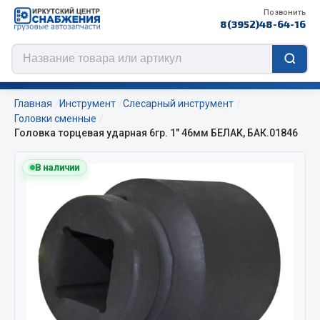
Позвонить
8(3952)48-64-16
Главная
Инструмент
Слесарный инструмент
Головки сменные
Головка торцевая ударная 6гр. 1" 46мм БЕЛАК, БАК.01846
Цепи противоскольжения
В наличии
ЦЕПИ РОССИЯ
ЦЕПИ BOHU (Китай)
Изготовление цепей на колеса BOHU
QITONG
Весь раздел