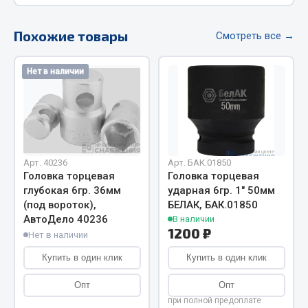
Весь раздел
Похожие товары
Смотреть все →
Цепи подъёмные
Нет в наличии
Весь раздел
РТИ
Арт. 40236
Арт. БАК.01850
Кольца уплотнительные
Головка торцевая
Головка торцевая
Лента конвейерная
глубокая 6гр. 36мм
ударная 6гр. 1" 50мм
(под вороток),
БЕЛАК, БАК.01850
Манжеты
АвтоДело 40236
В наличии
Паронит
1200 ₽
Нет в наличии
Патрубки
Купить в один клик
Купить в один клик
Прокладки
Рукава высокого давления
Опт
Опт
при полной предоплате