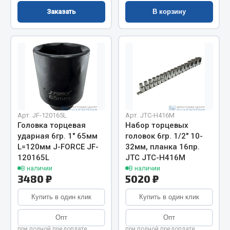
Показать ещё
Заказать
В корзину
Весь раздел
Автомобильная электрика
Автолампы
Блоки реле и предохранителей
Вилки нагрузочные
Арт. JF-120165L
Арт. JTC-H416M
Головка торцевая
Набор торцевых
Выключатели и переключатели клавишные
ударная 6гр. 1" 65мм
головок 6гр. 1/2" 10-
Выключатели кнопочные
L=120мм J-FORCE JF-
32мм, планка 16пр.
Выключатель массы
120165L
JTC JTC-H416M
В наличии
В наличии
Изолента
3480 ₽
5020 ₽
Показать ещё
Купить в один клик
Купить в один клик
Весь раздел
Опт
Опт
при полной предоплате
при полной предоплате