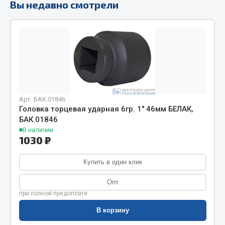
Вы недавно смотрели
Фитинги
Штуцеры
Весь раздел
Инструмент
Арт. БАК.01846
Автомобильный инструмент
Головка торцевая ударная 6гр. 1" 46мм БЕЛАК,
Измерительный инструмент
БАК.01846
В наличии
Крепежный инструмент
1030 ₽
Режущий инструмент
Силовое оборудование
Купить в один клик
Слесарный инструмент
Опт
Столярный инструмент
при полной предоплате
Показать ещё
В корзину