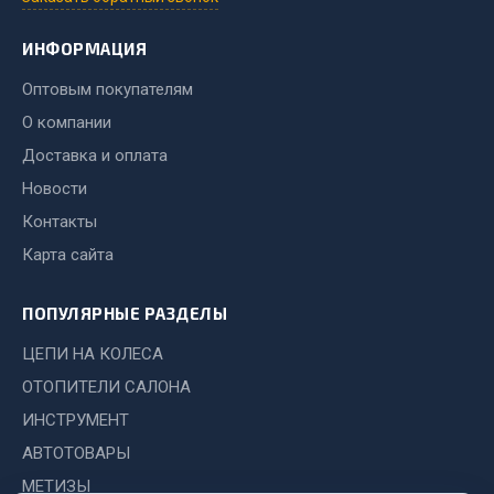
Система выпуска газа
Система охлаждения
ИНФОРМАЦИЯ
Коробка передач
Оптовым покупателям
Рулевое управление
О компании
Тормозная система
Доставка и оплата
Показать ещё
Новости
Весь раздел
Контакты
Карта сайта
Запчасти HOWO
ПОПУЛЯРНЫЕ РАЗДЕЛЫ
Тормозная система
ЦЕПИ НА КОЛЕСА
Двигатель
ОТОПИТЕЛИ САЛОНА
Подвеска
ИНСТРУМЕНТ
Система питания
АВТОТОВАРЫ
Система выпуска газа
МЕТИЗЫ
Система охлаждения