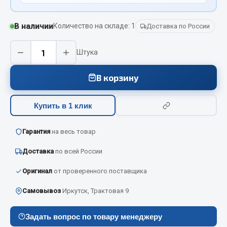
Вымпела
Показать ещё
В наличии
Количество на складе: 1
Доставка по России
Весь раздел
−
+
Штука
В корзину
Смазочные материалы
Масла
Купить в 1 клик
Охладжающие жидкости
Гарантия
на весь товар
Технические жидкости
Доставка
по всей России
Весь раздел
Оригинал
от проверенного поставщика
МЕТИЗЫ
Самовывоз
Иркутск, Трактовая 9
Болты
Задать вопрос по товару менеджеру
Гайки