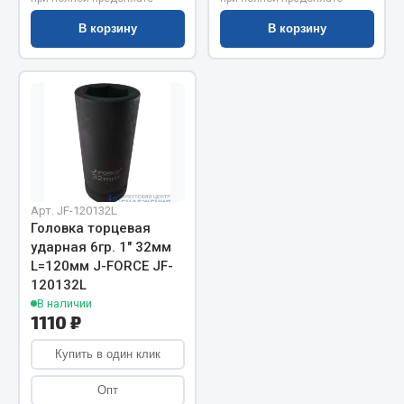
Запчасти на полуприцепы
В корзину
В корзину
Амортизаторы для полуприцепов
Весь раздел
Запчасти КамАЗ
Двигатель
Арт. JF-120132L
Головка торцевая
Система питания
ударная 6гр. 1" 32мм
Система выпуска газа
L=120мм J-FORCE JF-
Система охлаждения
120132L
В наличии
Сцепление
1110 ₽
Коробка передач
Коробка передач ZF
Купить в один клик
Показать ещё
Опт