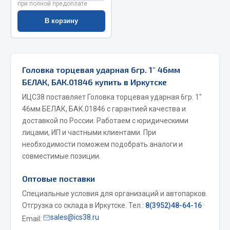
при полной предоплате
Весь раздел
В корзину
Запчасти МАЗ
Головка торцевая ударная 6гр. 1" 46мм
Система питания
БЕЛАК, БАК.01846 купить в Иркутске
Подвеска
ИЦС38 поставляет Головка торцевая ударная 6гр. 1"
Тормозная система
46мм БЕЛАК, БАК.01846 с гарантией качества и
Двери
доставкой по России. Работаем с юридическими
Окно ветровое
лицами, ИП и частными клиентами. При
Двигатель
необходимости поможем подобрать аналоги и
Электрооборудование
совместимые позиции.
Показать ещё
Оптовые поставки
Специальные условия для организаций и автопарков.
Весь раздел
Отгрузка со склада в Иркутске. Тел.:
8(3952)48-64-16
·
sales@ics38.ru
Email:
Запчасти Урал