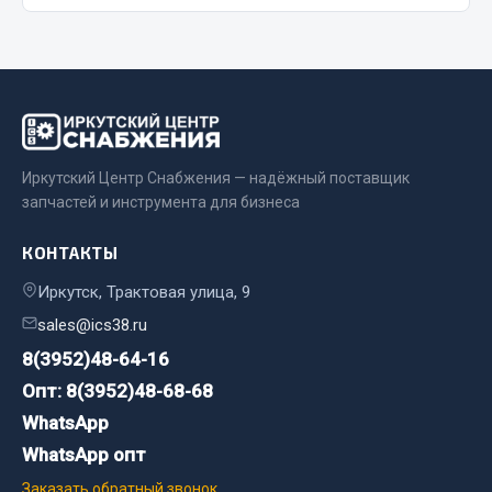
Двигатель
Мост задний
Система питания
Система выпуска газа
Система охлаждения
Иркутский Центр Снабжения — надёжный поставщик
Сцепление
запчастей и инструмента для бизнеса
Тормозная система
КОНТАКТЫ
Показать ещё
Иркутск, Трактовая улица, 9
Весь раздел
sales@ics38.ru
8(3952)48-64-16
Запчасти ЯМЗ
Опт: 8(3952)48-68-68
WhatsApp
Двигатель
WhatsApp опт
Система питания
Заказать обратный звонок