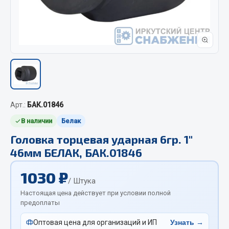
Отопители салона, подогреватели
Автономные воздушные отопители
Жидкостные подогреватели
Отопители салона
Подогреватели тосола
Весь раздел
Арт.:
БАК.01846
В наличии
Белак
Автотовары
Головка торцевая ударная 6гр. 1"
46мм БЕЛАК, БАК.01846
Автозвук
Автокаталоги
1030 ₽
Аксессуары автомобильные
/ Штука
Настоящая цена действует при условии полной
Аптечки и знаки автомобильные
предоплаты
Брызговики
Вентиляторы кабины
Оптовая цена для организаций и ИП
Узнать →