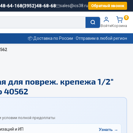
)48-64-16
8(3952)48-68-68
sales@ics38.ru
Обратный звонок
0
Войти
Корзина
📦 Доставка по России · Отправим в любой регион
0562
Смазочные материалы
я для повреж. крепежа 1/2"
Масла
 40562
Охладжающие жидкости
Технические жидкости
ьные
и условии полной предоплаты
изаций и ИП
Узнать →