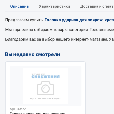
Описание
Характеристики
Доставка и оплат
РТИ
Автом
Предлагаем купить:
Головка ударная для повреж. кре
Кольца уплотнительные
Автоламп
Мы тщательно отбираем товары категории:
Головки см
Лента конвейерная
Блоки реле
Благодарим вас за выбор нашего интернет-магазина. У
Манжеты
Вилки наг
Паронит
Выключате
Вы недавно смотрели
Патрубки
клавишны
Прокладки
Выключате
Рукава высокого давления
Выключате
Изолента
Показать ещё
Весь раздел
Весь раздел
Арт. 40562
Запча
Запчасти МАЗ
Головка ударная для повреж.