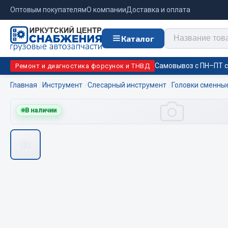
Оптовым покупателям
О компании
Доставка и оплата
Каталог
Самовывоз с ПН–ПТ с 
Ремонт и диагностика форсунок и ТНВД
Главная
Инструмент
Слесарный инструмент
Головки сменны
Отопи
В наличии
Цепи противоскольжения
подо
Автономны
ЦЕПИ РОССИЯ
Жидкостны
ЦЕПИ BOHU (Китай)
Отопители
Изготовление цепей на колеса BOHU
Подогрева
QITONG