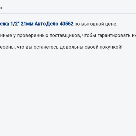
а
Запчасти на полупри
обильная электрика
пежа 1/2" 21мм АвтоДело 40562
по выгодной цене.
Амортизаторы для полуприц
ы
енные
у проверенных поставщиков, чтобы гарантировать их
 и предохранителей
верены, что вы останетесь довольны своей покупкой!
рузочные
ли и переключатели
е
ли кнопочные
ль массы
Показать ещё
Весь раздел
сти Урал
Запчасти ЯМЗ