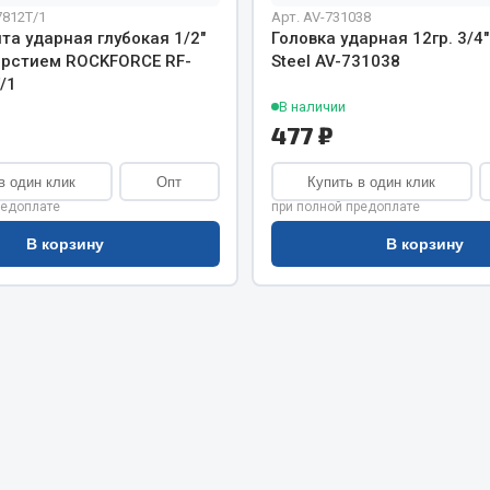
хлаждения
7812T/1
Арт. AV-731038
Vic
та ударная глубокая 1/2"
Головка ударная 12гр. 3/4
Автоторг
ерстием ROCKFORCE RF-
Steel AV-731038
няя
Дифа
/1
 система
В наличии
Цитрон
орудование
477 ₽
Фильтры DONALDSON
Показать ещё
Показать ещё
в один клик
Опт
Купить в один клик
редоплате
при полной предоплате
Весь раздел
В корзину
В корзину
ипники
Стяжки, тросы, канат
Стропы
Стяжки
Тросы