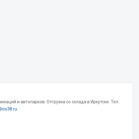
Chevron
Cosmo
Показать ещё
Весь раздел
Аккумуляторы
ТАВ
ЯМАЛ
Solite
заций и автопарков. Отгрузка со склада в Иркутске. Тел.:
ТЮМЕНЬ
@ics38.ru
OURSUN
FORVARD
DELТА