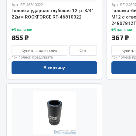
Система о
Колеса и шины
Арт. RF-46810022
Арт. RF-2480
Сцепление
Система охлаждения
Головка ударная глубокая 12гр. 3/4"
Головка-би
22мм ROCKFORCE RF-46810022
М12 с отв
Ось перед
Подвеска
24807812T
Тормозная
Кабина
В наличии
В наличии
Электрооб
Оперение кабины
855 ₽
367 ₽
Показать ещё
Купить в один клик
Опт
Купить 
при полной предоплате
при полной п
Весь раздел
Весь раздел
В корзину
Подш
CUMMINS HAFFEN
Весь раздел
Весь раздел