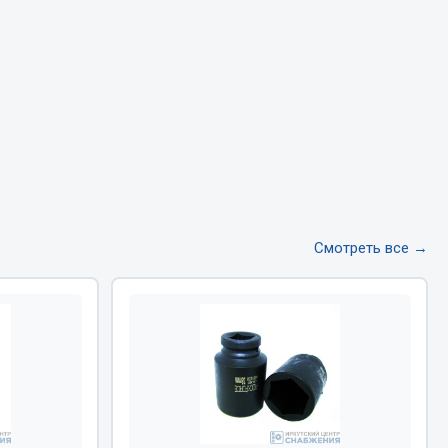
Тормозная система
Двигатель
Подвеска
Система питания
Система выпуска газа
Система охлаждения
Сцепление
Показать ещё
Смотреть все →
Весь раздел
Всё для сварки
Газосварка
Маски, краги сварщика