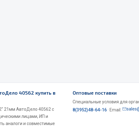
Весь раздел
Садовый инвентарь
монтаж
 для шиномонтажа
Весь раздел
втоДело 40562 купить в
Оптовые поставки
т и оборудование для
жа
Специальные условия для органи
sales
2" 21мм АвтоДело 40562 с
 для ремонта шин и камер
8(3952)48-64-16
· Email:
дическими лицами, ИП и
ть аналоги и совместимые