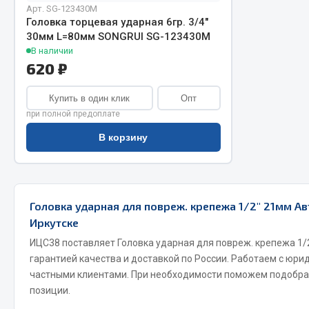
Арт. SG-123430M
Головка торцевая ударная 6гр. 3/4"
30мм L=80мм SONGRUI SG-123430M
В наличии
620 ₽
Купить в один клик
Опт
при полной предоплате
Хозтовары
Шино
В корзину
Горелки, баллоны, плитки газовые
Автохимия
Замки
Вентили
Головка ударная для повреж. крепежа 1/2" 21мм А
Лампы паяльные, керосиновые
Инструмен
Иркутске
Сантехника
шиномонт
ИЦС38 поставляет Головка ударная для повреж. крепежа 1/
Спецодежда
Материалы
гарантией качества и доставкой по России. Работаем с юри
Лестницы, стремянки
частными клиентами. При необходимости поможем подобра
Товары для дома
позиции.