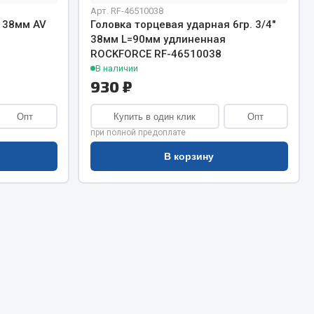
Сварочное оборудование
Арт. RF-46510038
Сварочные материалы
" 38мм AV
Головка торцевая ударная 6гр. 3/4"
38мм L=90мм удлиненная
ROCKFORCE RF-46510038
В наличии
930 ₽
Опт
Купить в один клик
Опт
при полной предоплате
Весь раздел
В корзину
Автохимия
ы
3 ton
Abro
Agat auto
Alteco
Aвтосил