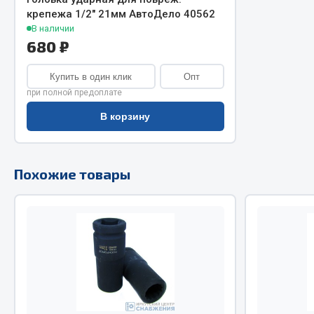
крепежа 1/2" 21мм АвтоДело 40562
Двигатель
Система питания
В наличии
680 ₽
Мост задн
Подвеска
Система п
Тормозная система
Купить в один клик
Опт
Система вы
Двери
при полной предоплате
Система о
Окно ветровое
В корзину
Сцепление
Двигатель
Тормозная
Электрооборудование
Похожие товары
Показать ещё
Весь раздел
Весь раздел
Запча
Запчасти SHAANXI (SHACMAN)
Подвеска
Система питания
Двигатель
Тормозная система