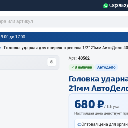
8(3952
9:00 до 17:00
е
Головка ударная для повреж. крепежа 1/2" 21мм АвтоДело 4
Арт.:
40562
тели салона,
Автотовары
греватели
В наличии
Автодело
Головка ударна
Автозвук
е воздушные отопители
21мм АвтоДело
Автокаталоги
е подогреватели
Аксессуары автомобильные
 салона
680 ₽
Аптечки и знаки автомобил
тели тосола
/ Штука
Брызговики
Настоящая цена действует пр
Вентиляторы кабины
Оптовая цена для орган
Вымпела