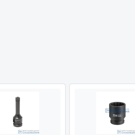
Двигатель
ий
Система питания
итания
Система выпуска газа
пуска газа
Система охлаждения
хлаждения
Коробка передач
Рулевое управление
 система
Тормозная система
Показать ещё
Показать ещё
Весь раздел
сти FAW
Фильтры
JSB
Mann-filter