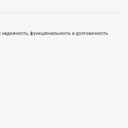
Запчасти КамАЗ
цепы
Двигатель
епов
 надежность, функциональность и долговечность.
Система питания
Система выпуска газа
Система охлаждения
Сцепление
Коробка передач
Коробка передач ZF
Показать ещё
Весь раздел
Запчасти HOWO