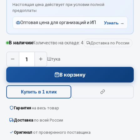
Вымпела
Настоящая цена действует при условии полной
предоплаты
Показать ещё
Оптовая цена для организаций и ИП
Узнать →
Весь раздел
В наличии
Количество на складе: 4
Доставка по России
Смазочные материалы
−
+
Штука
Масла
Охладжающие жидкости
В корзину
Технические жидкости
Купить в 1 клик
Весь раздел
Гарантия
на весь товар
МЕТИЗЫ
Доставка
по всей России
Болты
Оригинал
от проверенного поставщика
Гайки