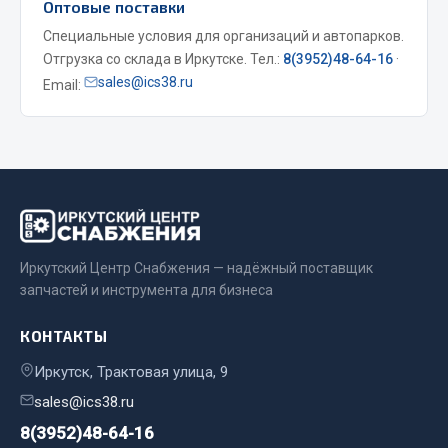
Оптовые поставки
Специальные условия для организаций и автопарков.
Двигатель
Отгрузка со склада в Иркутске. Тел.:
8(3952)48-64-16
·
Мост задний
sales@ics38.ru
Email:
Система питания
Система выпуска газа
Система охлаждения
Сцепление
Тормозная система
Показать ещё
Иркутский Центр Снабжения — надёжный поставщик
Весь раздел
запчастей и инструмента для бизнеса
КОНТАКТЫ
Запчасти ЯМЗ
Иркутск, Трактовая улица, 9
Двигатель
sales@ics38.ru
Система питания
8(3952)48-64-16