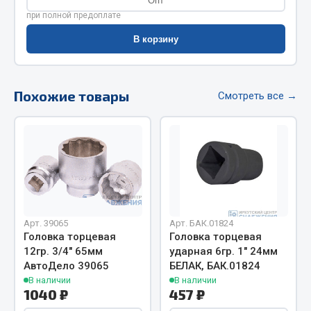
Опт
Весь раздел
при полной предоплате
В корзину
Цепи подъёмные
Похожие товары
Весь раздел
Смотреть все →
РТИ
Кольца уплотнительные
Лента конвейерная
Манжеты
Арт. 39065
Арт. БАК.01824
Паронит
Головка торцевая
Головка торцевая
Патрубки
12гр. 3/4" 65мм
ударная 6гр. 1" 24мм
АвтоДело 39065
БЕЛАК, БАК.01824
Прокладки
В наличии
В наличии
Рукава высокого давления
1040 ₽
457 ₽