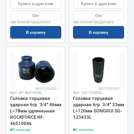
Показать ещё
Купить в один клик
Купить в один клик
Весь раздел
Опт
Опт
при полной предоплате
при полной предоплате
В корзину
В корзину
Автомобильная электрика
Автолампы
Блоки реле и предохранителей
Вилки нагрузочные
Выключатели и переключатели клавишные
Выключатели кнопочные
Выключатель массы
Арт. RF-46510046
Арт. SG-123433L
Головка торцевая
Головка торцевая
Изолента
ударная 6гр. 3/4" 46мм
ударная 6гр. 3/4" 33мм
Показать ещё
L=78мм удлиненная
L=120мм SONGRUI SG-
ROCKFORCE RF-
123433L
Весь раздел
46510046
В наличии
В наличии