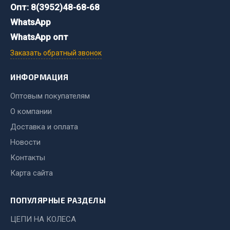
Система выпуска газа
Опт: 8(3952)48-68-68
Система охлаждения
WhatsApp
Коробка передач
WhatsApp опт
Рулевое управление
Заказать обратный звонок
Тормозная система
ИНФОРМАЦИЯ
Показать ещё
Оптовым покупателям
Весь раздел
О компании
Доставка и оплата
Запчасти HOWO
Новости
Контакты
Тормозная система
Двигатель
Карта сайта
Подвеска
Система питания
ПОПУЛЯРНЫЕ РАЗДЕЛЫ
Система выпуска газа
ЦЕПИ НА КОЛЕСА
Система охлаждения