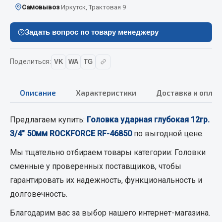
Самовывоз
Иркутск, Трактовая 9
Кольца стопорные
Пресс-масленки
Задать вопрос по товару менеджеру
Пробки
Пружины
Поделиться:
VK
WA
TG
Хомуты
Показать ещё
Описание
Характеристики
Доставка и оплат
Весь раздел
Предлагаем купить:
Головка ударная глубокая 12гр.
3/4" 50мм ROCKFORCE RF-46850
по выгодной цене.
Соединительные элементы
Мы тщательно отбираем товары категории:
Головки
Camozzi
сменные
у проверенных поставщиков, чтобы
Адаптеры и переходники
гарантировать их надежность, функциональность и
Тройники
долговечность.
Трубки, муфты, гайки
Благодарим вас за выбор нашего интернет-магазина.
Угольники