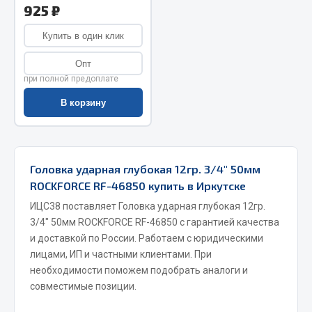
925 ₽
Весь раздел
Купить в один клик
Запчасти МАЗ
Опт
при полной предоплате
Система питания
В корзину
Подвеска
Тормозная система
Двери
Головка ударная глубокая 12гр. 3/4" 50мм
Окно ветровое
ROCKFORCE RF-46850 купить в Иркутске
Двигатель
ИЦС38 поставляет Головка ударная глубокая 12гр.
Электрооборудование
3/4" 50мм ROCKFORCE RF-46850 с гарантией качества
Показать ещё
и доставкой по России. Работаем с юридическими
лицами, ИП и частными клиентами. При
Весь раздел
необходимости поможем подобрать аналоги и
совместимые позиции.
Запчасти Урал