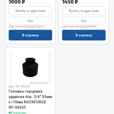
1000 ₽
1450 ₽
Запчасти на полуприцепы
Купить в один клик
Купить в один клик
Амортизаторы для полуприцепов
Опт
Опт
при полной предоплате
при полной предоплате
Весь раздел
В корзину
В корзину
Запчасти КамАЗ
Двигатель
Система питания
Система выпуска газа
Система охлаждения
Сцепление
Арт. RF-46555
Головка торцевая
Коробка передач
ударная 6гр. 3/4" 55мм
Коробка передач ZF
L=70мм ROCKFORCE
RF-46555
Показать ещё
В наличии