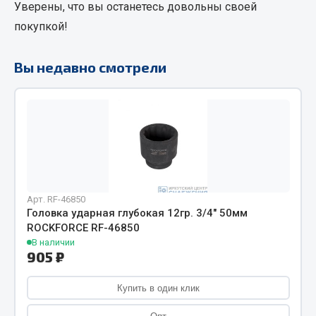
Уверены, что вы останетесь довольны своей
Фитинги
покупкой!
Штуцеры
Весь раздел
Вы недавно смотрели
Инструмент
Автомобильный инструмент
Измерительный инструмент
Крепежный инструмент
Арт. RF-46850
Режущий инструмент
Головка ударная глубокая 12гр. 3/4" 50мм
Силовое оборудование
ROCKFORCE RF-46850
В наличии
Слесарный инструмент
905 ₽
Столярный инструмент
Купить в один клик
Показать ещё