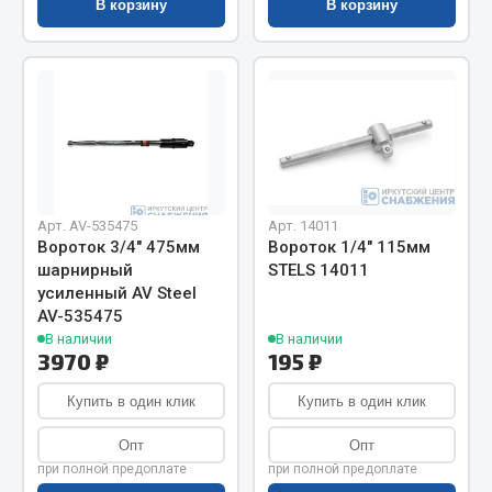
Показать ещё
В корзину
В корзину
Весь раздел
Автомобильная электрика
Автолампы
Блоки реле и предохранителей
Арт. AV-535475
Арт. 14011
Вилки нагрузочные
Вороток 3/4" 475мм
Вороток 1/4" 115мм
шарнирный
STELS 14011
Выключатели и переключатели клавишные
усиленный AV Steel
Выключатели кнопочные
AV-535475
Выключатель массы
В наличии
В наличии
3970 ₽
195 ₽
Изолента
Купить в один клик
Купить в один клик
Показать ещё
Опт
Опт
Весь раздел
при полной предоплате
при полной предоплате