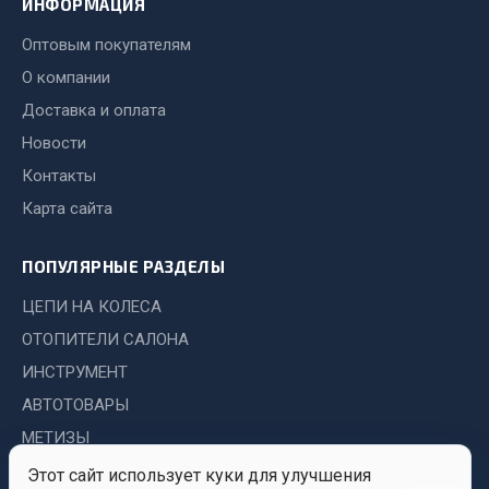
ИНФОРМАЦИЯ
Система выпуска газа
Система охлаждения
Оптовым покупателям
Коробка передач
О компании
Рулевое управление
Доставка и оплата
Тормозная система
Новости
Показать ещё
Контакты
Карта сайта
Весь раздел
ПОПУЛЯРНЫЕ РАЗДЕЛЫ
Запчасти HOWO
ЦЕПИ НА КОЛЕСА
Тормозная система
ОТОПИТЕЛИ САЛОНА
Двигатель
ИНСТРУМЕНТ
Подвеска
АВТОТОВАРЫ
Система питания
МЕТИЗЫ
Система выпуска газа
Этот сайт использует куки для улучшения
Система охлаждения