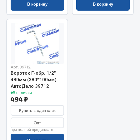
В корзину
В корзину
Запчасти на полуприцепы
Амортизаторы для полуприцепов
Весь раздел
Запчасти КамАЗ
Арт. 39712
Двигатель
Вороток Г-обр. 1/2"
480мм (380*100мм)
Система питания
АвтоДело 39712
Система выпуска газа
В наличии
Система охлаждения
494 ₽
Сцепление
Купить в один клик
Коробка передач
Коробка передач ZF
Опт
при полной предоплате
Показать ещё