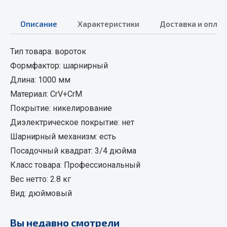
Кольца стопорные
Описание
Характеристики
Доставка и оплат
Пресс-масленки
Пробки
Тип товара: вороток
Пружины
Формфактор: шарнирный
Хомуты
Длина: 1000 мм
Показать ещё
Материал: CrV+CrM
Покрытие: никелирование
Весь раздел
Диэлектрическое покрытие: нет
Шарнирный механизм: есть
Соединительные элементы
Посадочный квадрат: 3/4 дюйма
Класс товара: Профессиональный
Camozzi
Вес нетто: 2.8 кг
Адаптеры и переходники
Вид: дюймовый
Тройники
Трубки, муфты, гайки
Вы недавно смотрели
Угольники