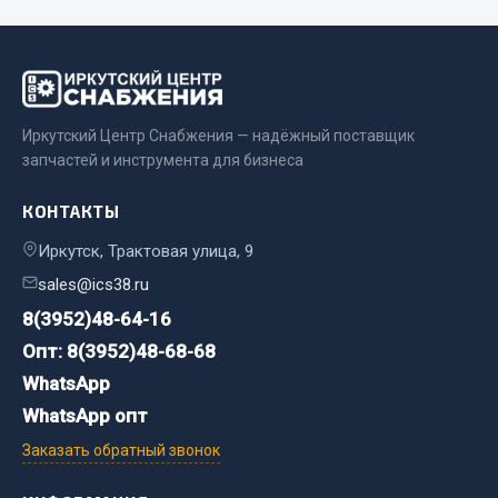
Двигатель
Мост задний
Система питания
Система выпуска газа
Иркутский Центр Снабжения — надёжный поставщик
запчастей и инструмента для бизнеса
Система охлаждения
Сцепление
КОНТАКТЫ
Тормозная система
Иркутск, Трактовая улица, 9
Показать ещё
sales@ics38.ru
8(3952)48-64-16
Весь раздел
Опт: 8(3952)48-68-68
WhatsApp
Запчасти ЯМЗ
WhatsApp опт
Двигатель
Заказать обратный звонок
Система питания