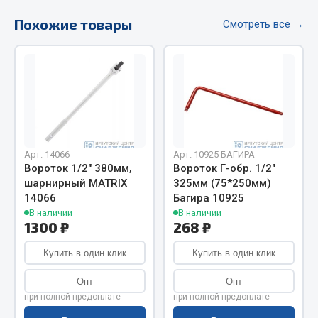
Весь раздел
Похожие товары
Смотреть все →
Цепи подъёмные
Весь раздел
РТИ
Арт. 14066
Арт. 10925 БАГИРА
Вороток 1/2" 380мм,
Вороток Г-обр. 1/2"
Кольца уплотнительные
шарнирный MATRIX
325мм (75*250мм)
Лента конвейерная
14066
Багира 10925
В наличии
В наличии
Манжеты
1300 ₽
268 ₽
Паронит
Патрубки
Купить в один клик
Купить в один клик
Прокладки
Опт
Опт
Рукава высокого давления
при полной предоплате
при полной предоплате