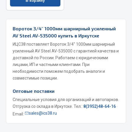
В корзину
Весь раздел
Запчасти МАЗ
Вороток 3/4" 1000мм шарнирный усиленный
AV Steel AV-535000 купить в Иркутске
Система питания
ИЦС38 поставляет Вороток 3/4" 1000мм шарнирный
Подвеска
усиленный AV Steel AV-535000 с гарантией качества и
Тормозная система
доставкой по России. Работаем с юридическими
Двери
лицами, ИП и частными клиентами. При
необходимости поможем подобрать аналоги и
Окно ветровое
совместимые позиции.
Двигатель
Электрооборудование
Оптовые поставки
Показать ещё
Специальные условия для организаций и автопарков.
Отгрузка со склада в Иркутске. Тел.:
8(3952)48-64-16
·
Весь раздел
sales@ics38.ru
Email:
Запчасти Урал