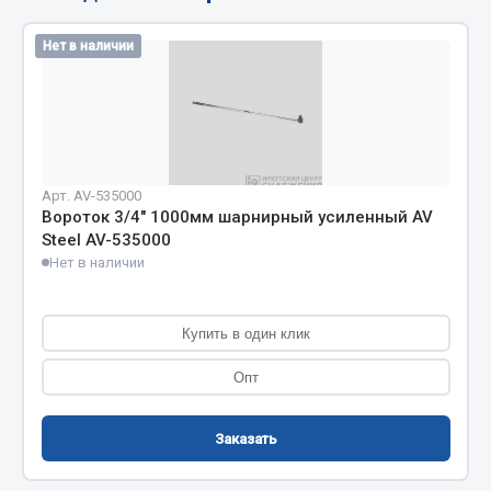
Фитинги
Нет в наличии
Штуцеры
Весь раздел
Инструмент
Арт. AV-535000
Вороток 3/4" 1000мм шарнирный усиленный AV
Автомобильный инструмент
Steel AV-535000
Измерительный инструмент
Нет в наличии
Крепежный инструмент
Режущий инструмент
Купить в один клик
Силовое оборудование
Слесарный инструмент
Опт
Столярный инструмент
Заказать
Показать ещё