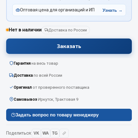
Вымпела
Оптовая цена для организаций и ИП
Узнать →
Показать ещё
Весь раздел
Нет в наличии
Доставка по России
Заказать
Смазочные материалы
Гарантия
на весь товар
Масла
Охладжающие жидкости
Доставка
по всей России
Технические жидкости
Оригинал
от проверенного поставщика
Весь раздел
Самовывоз
Иркутск, Трактовая 9
МЕТИЗЫ
Задать вопрос по товару менеджеру
Болты
Поделиться:
VK
WA
TG
Гайки