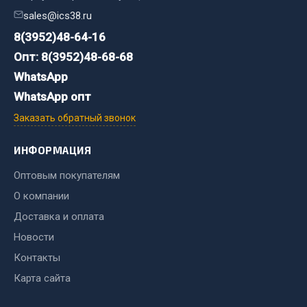
sales@ics38.ru
Двигатель
8(3952)48-64-16
Мост задний
Опт: 8(3952)48-68-68
Система питания
WhatsApp
Система выпуска газа
WhatsApp опт
Система охлаждения
Заказать обратный звонок
Сцепление
Тормозная система
ИНФОРМАЦИЯ
Показать ещё
Оптовым покупателям
О компании
Весь раздел
Доставка и оплата
Новости
Запчасти ЯМЗ
Контакты
Двигатель
Карта сайта
Система питания