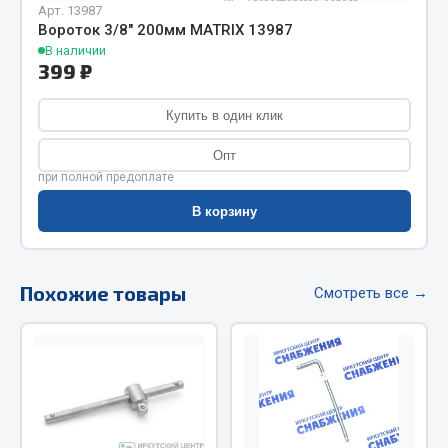
Арт. 13987
Фитинги
Вороток 3/8" 200мм MATRIX 13987
Штуцеры
В наличии
399 ₽
Весь раздел
Купить в один клик
Инструмент
Опт
при полной предоплате
Автомобильный инструмент
В корзину
Измерительный инструмент
Крепежный инструмент
Похожие товары
Режущий инструмент
Смотреть все →
Силовое оборудование
Слесарный инструмент
Столярный инструмент
Показать ещё