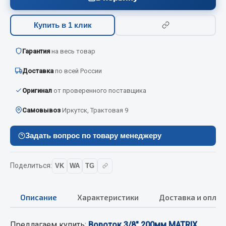
Вымпела
Купить в 1 клик
Показать ещё
Весь раздел
Гарантия
на весь товар
Доставка
по всей России
Смазочные материалы
Оригинал
от проверенного поставщика
Масла
Самовывоз
Иркутск, Трактовая 9
Охладжающие жидкости
Технические жидкости
Задать вопрос по товару менеджеру
Весь раздел
Поделиться:
VK
WA
TG
МЕТИЗЫ
Описание
Характеристики
Доставка и оплат
Болты
Предлагаем купить:
Вороток 3/8" 200мм MATRIX
Гайки