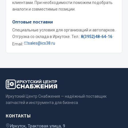
клиентами. При необходимости поможем подобрать
Весь раздел
аналоги и совместимые позиции.
Оптовые поставки
Запчасти МАЗ
Специальные условия для организаций и автопарков.
Отгрузка со склада в Иркутске. Тел.:
8(3952)48-64-16
·
Система питания
sales@ics38.ru
Email:
Подвеска
Тормозная система
Двери
Окно ветровое
Двигатель
Электрооборудование
Показать ещё
Иркутский Центр Снабжения — надёжный поставщик
запчастей и инструмента для бизнеса
Весь раздел
КОНТАКТЫ
Иркутск, Трактовая улица, 9
Запчасти Урал