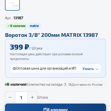
Отопители салона, подогреватели
Автономные воздушные отопители
Арт.:
13987
Жидкостные подогреватели
В наличии
matrix
Отопители салона
Вороток 3/8" 200мм MATRIX 13987
Подогреватели тосола
399 ₽
Весь раздел
/ Штука
Настоящая цена действует при условии полной
предоплаты
Автотовары
Оптовая цена для организаций и ИП
Узнать →
Автозвук
Автокаталоги
В наличии
Количество на складе: 3
Доставка по России
Аксессуары автомобильные
Аптечки и знаки автомобильные
−
+
Штука
Брызговики
Вентиляторы кабины
В корзину