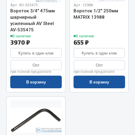
Показать ещё
Арт. AV-535475
Арт. 13988
Вороток 3/4" 475мм
Вороток 1/2" 250мм
Весь раздел
шарнирный
MATRIX 13988
усиленный AV Steel
AV-535475
Автомобильная электрика
В наличии
В наличии
3970 ₽
655 ₽
Автолампы
Купить в один клик
Купить в один клик
Блоки реле и предохранителей
Опт
Опт
Вилки нагрузочные
при полной предоплате
при полной предоплате
Выключатели и переключатели клавишные
В корзину
В корзину
Выключатели кнопочные
Выключатель массы
Изолента
Показать ещё
Весь раздел