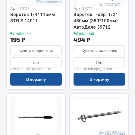
Весь раздел
Арт. 14011
Арт. 39712
Вороток 1/4" 115мм
Вороток Г-обр. 1/2"
STELS 14011
480мм (380*100мм)
Цепи подъёмные
АвтоДело 39712
В наличии
В наличии
195 ₽
494 ₽
Весь раздел
Купить в один клик
Купить в один клик
РТИ
Опт
Опт
при полной предоплате
при полной предоплате
Кольца уплотнительные
В корзину
В корзину
Лента конвейерная
Манжеты
Паронит
Патрубки
Прокладки
Рукава высокого давления