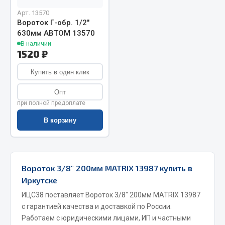
Арт. 13570
Запчасти на полуприцепы
Вороток Г-обр. 1/2"
630мм АВТОМ 13570
Амортизаторы для полуприцепов
В наличии
1520 ₽
Весь раздел
Купить в один клик
Запчасти КамАЗ
Опт
при полной предоплате
Двигатель
В корзину
Система питания
Система выпуска газа
Система охлаждения
Вороток 3/8" 200мм MATRIX 13987 купить в
Сцепление
Иркутске
Коробка передач
ИЦС38 поставляет Вороток 3/8" 200мм MATRIX 13987
Коробка передач ZF
с гарантией качества и доставкой по России.
Показать ещё
Работаем с юридическими лицами, ИП и частными