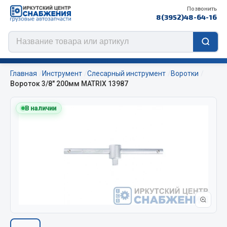
Позвонить
8(3952)48-64-16
Главная
Инструмент
Слесарный инструмент
Воротки
Вороток 3/8" 200мм MATRIX 13987
В наличии
Цепи противоскольжения
ЦЕПИ РОССИЯ
ЦЕПИ BOHU (Китай)
Изготовление цепей на колеса BOHU
QITONG
Весь раздел