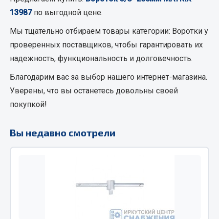
Кольца стопорные
13987
по выгодной цене.
Пресс-масленки
Мы тщательно отбираем товары категории:
Воротки
у
Пробки
проверенных поставщиков, чтобы гарантировать их
Пружины
надежность, функциональность и долговечность.
Хомуты
Благодарим вас за выбор нашего интернет-магазина.
Показать ещё
Уверены, что вы останетесь довольны своей
покупкой!
Весь раздел
Вы недавно смотрели
Соединительные элементы
Camozzi
Адаптеры и переходники
Тройники
Трубки, муфты, гайки
Угольники