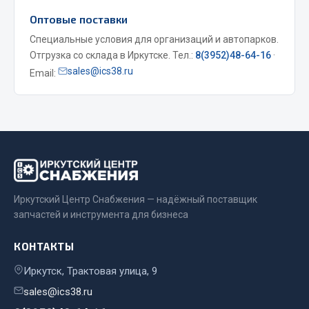
Оптовые поставки
Двигатель
Специальные условия для организаций и автопарков.
Мост задний
Отгрузка со склада в Иркутске. Тел.:
8(3952)48-64-16
·
Система питания
sales@ics38.ru
Email:
Система выпуска газа
Система охлаждения
Сцепление
Тормозная система
Показать ещё
Весь раздел
Иркутский Центр Снабжения — надёжный поставщик
запчастей и инструмента для бизнеса
Запчасти ЯМЗ
КОНТАКТЫ
Иркутск, Трактовая улица, 9
Двигатель
sales@ics38.ru
Система питания