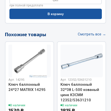
Опт
Весь раздел
при полной предоплате
В корзину
Цепи подъёмные
Похожие товары
Весь раздел
Смотреть все →
РТИ
Кольца уплотнительные
Лента конвейерная
Манжеты
Арт. 14295
Арт. 12352/53631210
Паронит
Ключ баллонный
Ключ баллонный
Патрубки
24*27 MATRIX 14295
32*38 L-500 кованый
цинк КЗСМИ
Прокладки
12352/53631210
Рукава высокого давления
В наличии
В наличии
1520 ₽
1815 ₽