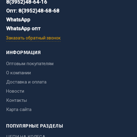
8(3952)48-64-16
Система выпуска газа
Система охлаждения
Опт: 8(3952)48-68-68
Коробка передач
WhatsApp
Рулевое управление
WhatsApp опт
Тормозная система
Заказать обратный звонок
Показать ещё
ИНФОРМАЦИЯ
Весь раздел
Оптовым покупателям
О компании
Запчасти HOWO
Доставка и оплата
Новости
Тормозная система
Контакты
Двигатель
Карта сайта
Подвеска
Система питания
ПОПУЛЯРНЫЕ РАЗДЕЛЫ
Система выпуска газа
Система охлаждения