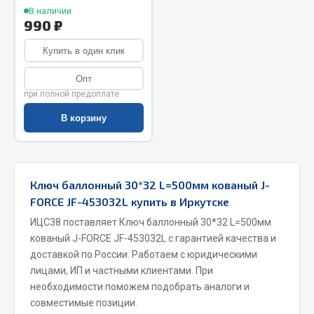
В наличии
Весь раздел
990 ₽
Купить в один клик
Запчасти МАЗ
Опт
при полной предоплате
Система питания
Подвеска
В корзину
Тормозная система
Двери
Окно ветровое
Ключ баллонный 30*32 L=500мм кованый J-
Двигатель
FORCE JF-453032L купить в Иркутске
Электрооборудование
ИЦС38 поставляет Ключ баллонный 30*32 L=500мм
Показать ещё
кованый J-FORCE JF-453032L с гарантией качества и
доставкой по России. Работаем с юридическими
Весь раздел
лицами, ИП и частными клиентами. При
необходимости поможем подобрать аналоги и
совместимые позиции.
Запчасти Урал