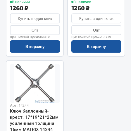
В наличии
В наличии
1260 ₽
1260 ₽
Запчасти на полуприцепы
Купить в один клик
Купить в один клик
Амортизаторы для полуприцепов
Опт
Опт
Весь раздел
при полной предоплате
при полной предоплате
В корзину
В корзину
Запчасти КамАЗ
Двигатель
Система питания
Система выпуска газа
Система охлаждения
Сцепление
Арт. 14244
Коробка передач
Ключ баллонный-
Коробка передач ZF
крест, 17*19*21*22мм
усиленный толщина
Показать ещё
16мм MATRIX 14244