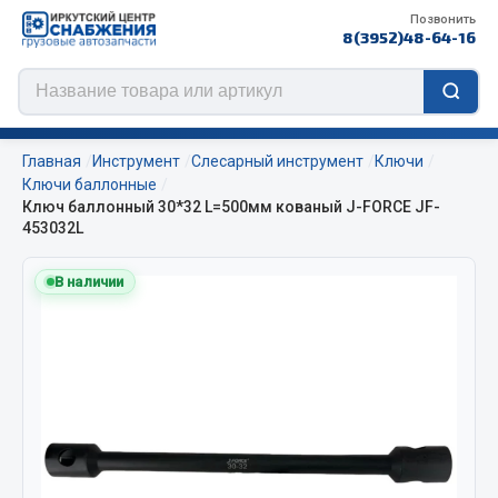
Позвонить
8(3952)48-64-16
Главная
Инструмент
Слесарный инструмент
Ключи
Ключи баллонные
Ключ баллонный 30*32 L=500мм кованый J-FORCE JF-
453032L
Цепи противоскольжения
В наличии
ЦЕПИ РОССИЯ
ЦЕПИ BOHU (Китай)
Изготовление цепей на колеса BOHU
QITONG
Весь раздел