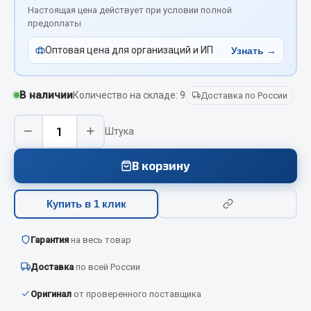
Вымпела
Настоящая цена действует при условии полной
предоплаты
Показать ещё
Оптовая цена для организаций и ИП
Узнать →
Весь раздел
В наличии
Количество на складе: 9
Доставка по России
Смазочные материалы
−
+
Штука
Масла
Охладжающие жидкости
В корзину
Технические жидкости
Купить в 1 клик
Весь раздел
Гарантия
на весь товар
МЕТИЗЫ
Доставка
по всей России
Болты
Оригинал
от проверенного поставщика
Гайки