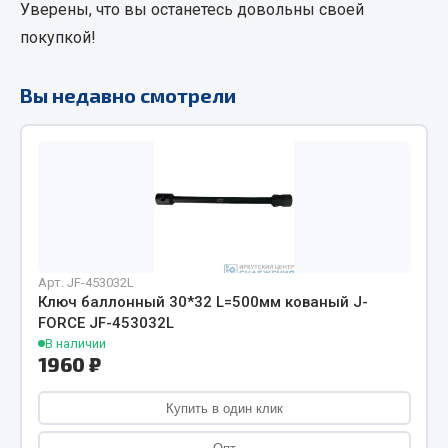
Уверены, что вы останетесь довольны своей
Фитинги
покупкой!
Штуцеры
Весь раздел
Вы недавно смотрели
Инструмент
Автомобильный инструмент
Измерительный инструмент
Крепежный инструмент
Арт. JF-453032L
Режущий инструмент
Ключ баллонный 30*32 L=500мм кованый J-
Силовое оборудование
FORCE JF-453032L
В наличии
Слесарный инструмент
1960 ₽
Столярный инструмент
Купить в один клик
Показать ещё