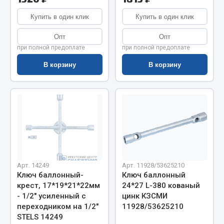
Показать ещё
Купить в один клик
Купить в один клик
Весь раздел
Опт
Опт
при полной предоплате
при полной предоплате
Автомобильная электрика
В корзину
В корзину
Автолампы
Блоки реле и предохранителей
Вилки нагрузочные
Выключатели и переключатели клавишные
Выключатели кнопочные
Выключатель массы
Изолента
Арт. 14249
Арт. 11928/53625210
Ключ баллонный-
Ключ баллонный
Показать ещё
крест, 17*19*21*22мм
24*27 L-380 кованый
- 1/2" усиленный с
цинк КЗСМИ
Весь раздел
переходником на 1/2"
11928/53625210
STELS 14249