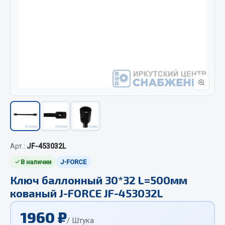
Отопители салона, подогреватели
Автономные воздушные отопители
Жидкостные подогреватели
Отопители салона
Подогреватели тосола
Весь раздел
Автотовары
Арт.:
JF-453032L
Автозвук
В наличии
J-FORCE
Автокаталоги
Аксессуары автомобильные
Ключ баллонный 30*32 L=500мм
кованый J-FORCE JF-453032L
Аптечки и знаки автомобильные
Брызговики
1960 ₽
Вентиляторы кабины
/ Штука