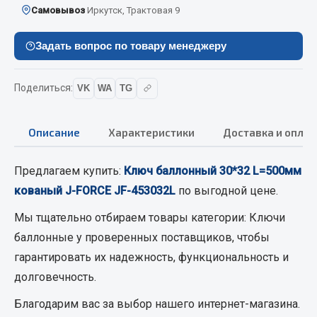
Самовывоз
Иркутск, Трактовая 9
Кольца стопорные
Пресс-масленки
Задать вопрос по товару менеджеру
Пробки
Пружины
Поделиться:
VK
WA
TG
Хомуты
Показать ещё
Описание
Характеристики
Доставка и оплат
Весь раздел
Предлагаем купить:
Ключ баллонный 30*32 L=500мм
кованый J-FORCE JF-453032L
по выгодной цене.
Соединительные элементы
Мы тщательно отбираем товары категории:
Ключи
Camozzi
баллонные
у проверенных поставщиков, чтобы
Адаптеры и переходники
гарантировать их надежность, функциональность и
Тройники
долговечность.
Трубки, муфты, гайки
Благодарим вас за выбор нашего интернет-магазина.
Угольники