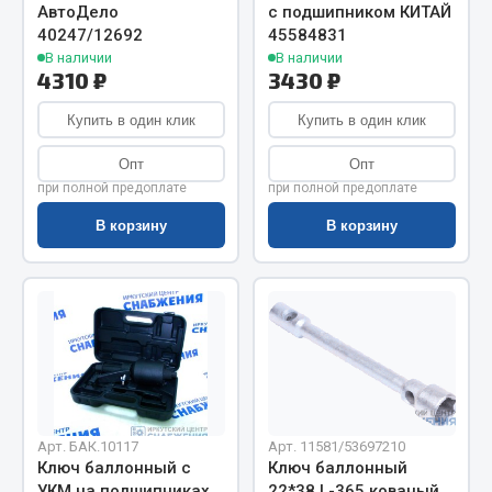
Показать ещё
АвтоДело
с подшипником КИТАЙ
40247/12692
45584831
Весь раздел
В наличии
В наличии
4310 ₽
3430 ₽
Купить в один клик
Купить в один клик
Автомобильная электрика
Опт
Опт
Автолампы
при полной предоплате
при полной предоплате
Блоки реле и предохранителей
В корзину
В корзину
Вилки нагрузочные
Выключатели и переключатели клавишные
Выключатели кнопочные
Выключатель массы
Изолента
Показать ещё
Арт. БАК.10117
Арт. 11581/53697210
Весь раздел
Ключ баллонный с
Ключ баллонный
УКМ на подшипниках
22*38 L-365 кованый