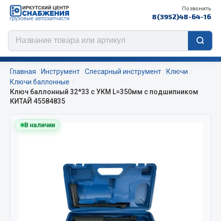
Позвонить
8(3952)48-64-16
Главная
Инструмент
Слесарный инструмент
Ключи
Ключи баллонные
Ключ баллонный 32*33 с УКМ L=350мм с подшипником
КИТАЙ 45584835
Цепи противоскольжения
В наличии
ЦЕПИ РОССИЯ
ЦЕПИ BOHU (Китай)
Изготовление цепей на колеса BOHU
QITONG
Весь раздел