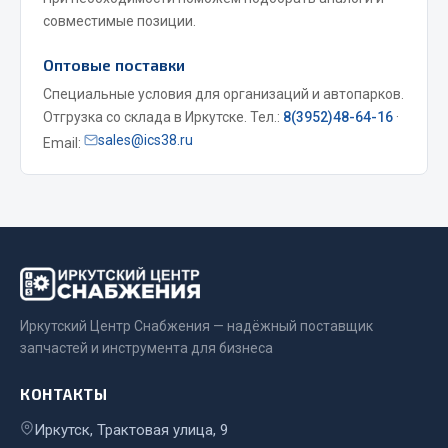
совместимые позиции.
Двигатель
Оптовые поставки
Мост задний
Специальные условия для организаций и автопарков.
Система питания
Отгрузка со склада в Иркутске. Тел.:
8(3952)48-64-16
·
Система выпуска газа
sales@ics38.ru
Email:
Система охлаждения
Сцепление
Тормозная система
Показать ещё
Весь раздел
Иркутский Центр Снабжения — надёжный поставщик
запчастей и инструмента для бизнеса
Запчасти ЯМЗ
КОНТАКТЫ
Двигатель
Система питания
Иркутск, Трактовая улица, 9