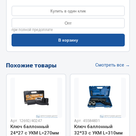
Весь раздел
Купить в один клик
Цепи подъёмные
Опт
при полной предоплате
В корзину
Весь раздел
РТИ
Похожие товары
Смотреть все →
Кольца уплотнительные
Лента конвейерная
Манжеты
Паронит
Патрубки
Прокладки
Арт. 12692/40247
Арт. 45584831
Рукава высокого давления
Ключ баллонный
Ключ баллонный
24*27 с УКМ L=270мм
32*33 с УКМ L=310мм