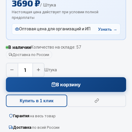
3690 ₽
Вымпела
/ Штука
Настоящая цена действует при условии полной
Показать ещё
предоплаты
Весь раздел
Оптовая цена для организаций и ИП
Узнать →
Смазочные материалы
В наличии
Количество на складе: 57
Доставка по России
Масла
−
+
Охладжающие жидкости
Штука
Технические жидкости
В корзину
Весь раздел
Купить в 1 клик
МЕТИЗЫ
Гарантия
на весь товар
Болты
Доставка
по всей России
Гайки