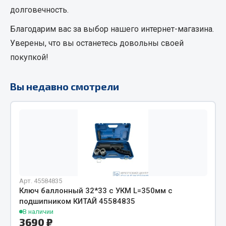
долговечность.
Фитинги
Штуцеры
Благодарим вас за выбор нашего интернет-магазина.
Уверены, что вы останетесь довольны своей
Весь раздел
покупкой!
Инструмент
Вы недавно смотрели
Автомобильный инструмент
Измерительный инструмент
Крепежный инструмент
Режущий инструмент
Силовое оборудование
Слесарный инструмент
Арт. 45584835
Столярный инструмент
Ключ баллонный 32*33 с УКМ L=350мм с
подшипником КИТАЙ 45584835
Показать ещё
В наличии
3690 ₽