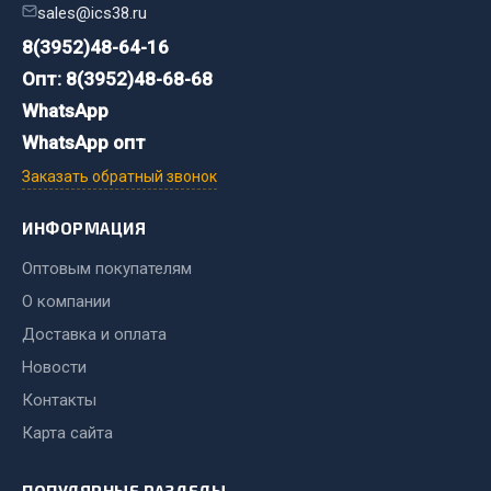
Система выпуска газа
sales@ics38.ru
Система охлаждения
8(3952)48-64-16
Коробка передач
Опт: 8(3952)48-68-68
Рулевое управление
WhatsApp
Тормозная система
WhatsApp опт
Показать ещё
Заказать обратный звонок
Весь раздел
ИНФОРМАЦИЯ
Оптовым покупателям
Запчасти HOWO
О компании
Доставка и оплата
Тормозная система
Двигатель
Новости
Подвеска
Контакты
Система питания
Карта сайта
Система выпуска газа
Система охлаждения