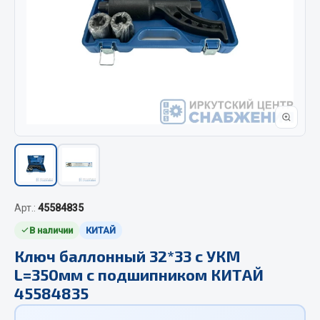
Отопители салона, подогреватели
Автономные воздушные отопители
Жидкостные подогреватели
Отопители салона
Подогреватели тосола
Весь раздел
Автотовары
Арт.:
45584835
Автозвук
В наличии
КИТАЙ
Автокаталоги
Аксессуары автомобильные
Ключ баллонный 32*33 с УКМ
L=350мм с подшипником КИТАЙ
Аптечки и знаки автомобильные
45584835
Брызговики
Вентиляторы кабины