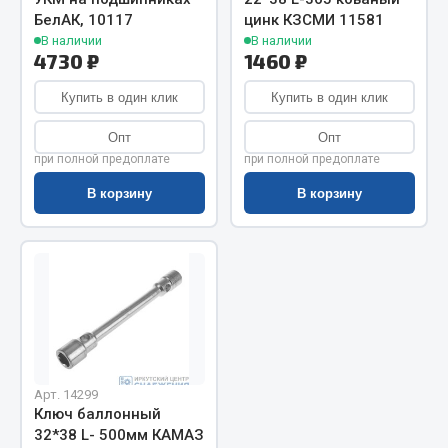
БелАК, 10117
цинк КЗСМИ 11581
Запчасти на полуприцепы
В наличии
В наличии
4730 ₽
1460 ₽
Амортизаторы для полуприцепов
Купить в один клик
Купить в один клик
Весь раздел
Опт
Опт
при полной предоплате
при полной предоплате
Запчасти КамАЗ
В корзину
В корзину
Двигатель
Система питания
Система выпуска газа
Система охлаждения
Сцепление
Коробка передач
Коробка передач ZF
Арт. 14299
Ключ баллонный
Показать ещё
32*38 L- 500мм КАМАЗ