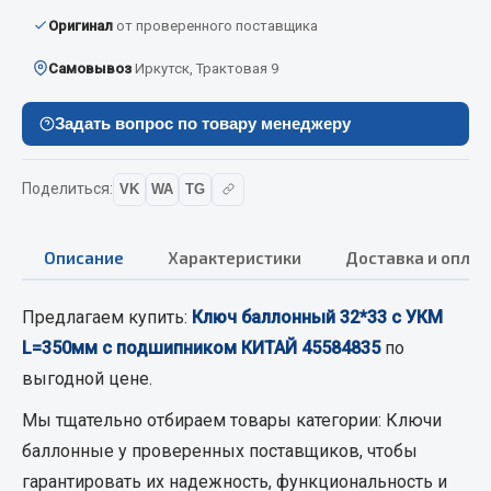
Кольца стопорные
Оригинал
от проверенного поставщика
Пресс-масленки
Самовывоз
Иркутск, Трактовая 9
Пробки
Пружины
Задать вопрос по товару менеджеру
Хомуты
Показать ещё
Поделиться:
VK
WA
TG
Весь раздел
Описание
Характеристики
Доставка и оплат
Соединительные элементы
Предлагаем купить:
Ключ баллонный 32*33 с УКМ
L=350мм с подшипником КИТАЙ 45584835
по
Camozzi
выгодной цене.
Адаптеры и переходники
Мы тщательно отбираем товары категории:
Ключи
Тройники
баллонные
у проверенных поставщиков, чтобы
Трубки, муфты, гайки
гарантировать их надежность, функциональность и
Угольники