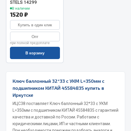
STELS 14299
Весь раздел
В наличии
1520 ₽
Купить в один клик
Запчасти МАЗ
Опт
Система питания
при полной предоплате
Подвеска
В корзину
Тормозная система
Двери
Окно ветровое
Двигатель
Ключ баллонный 32*33 с УКМ L=350мм с
Электрооборудование
подшипником КИТАЙ 45584835 купить в
Иркутске
Показать ещё
ИЦС38 поставляет Ключ баллонный 32*33 с УКМ
L=350мм с подшипником КИТАЙ 45584835 с гарантией
Весь раздел
качества и доставкой по России. Работаем с
юридическими лицами, ИП и частными клиентами.
Запчасти Урал
При необходимости поможем подобрать аналоги и