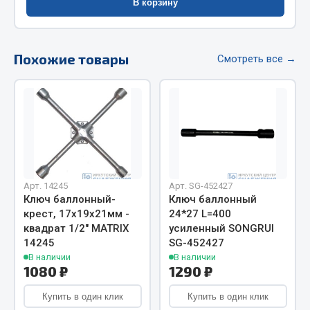
В корзину
Весь раздел
Цепи подъёмные
Похожие товары
Смотреть все →
Весь раздел
РТИ
Кольца уплотнительные
Арт. 14245
Арт. SG-452427
Лента конвейерная
Ключ баллонный-
Ключ баллонный
Манжеты
крест, 17х19х21мм -
24*27 L=400
квадрат 1/2" MATRIX
усиленный SONGRUI
Паронит
14245
SG-452427
Патрубки
В наличии
В наличии
Прокладки
1080 ₽
1290 ₽
Рукава высокого давления
Купить в один клик
Купить в один клик