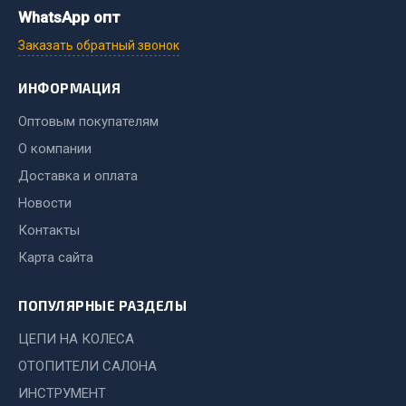
Система выпуска газа
WhatsApp опт
Система охлаждения
Заказать обратный звонок
Коробка передач
Рулевое управление
ИНФОРМАЦИЯ
Тормозная система
Оптовым покупателям
Показать ещё
О компании
Доставка и оплата
Весь раздел
Новости
Контакты
Запчасти HOWO
Карта сайта
Тормозная система
Двигатель
ПОПУЛЯРНЫЕ РАЗДЕЛЫ
Подвеска
ЦЕПИ НА КОЛЕСА
Система питания
ОТОПИТЕЛИ САЛОНА
Система выпуска газа
ИНСТРУМЕНТ
Система охлаждения