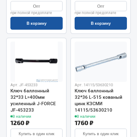
Показать ещё
Опт
Опт
при полной предоплате
при полной предоплате
Весь раздел
В корзину
В корзину
Автомобильная электрика
Автолампы
Блоки реле и предохранителей
Вилки нагрузочные
Выключатели и переключатели клавишные
Выключатели кнопочные
Арт. JF-453233
Арт. 14115/53630210
Ключ баллонный
Ключ баллонный
Выключатель массы
32*33 L=400мм
32*36 L-515 кованый
Изолента
усиленный J-FORCE
цинк КЗСМИ
JF-453233
14115/53630210
Показать ещё
В наличии
В наличии
1260 ₽
1760 ₽
Весь раздел
Купить в один клик
Купить в один клик