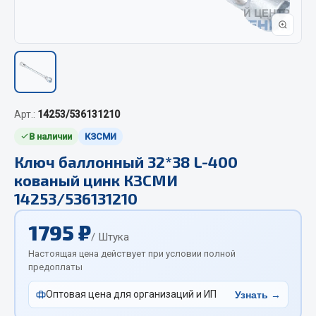
Отопители салона, подогреватели
Автономные воздушные отопители
Жидкостные подогреватели
Отопители салона
Подогреватели тосола
Арт.:
14253/536131210
Весь раздел
В наличии
КЗСМИ
Ключ баллонный 32*38 L-400
Автотовары
кованый цинк КЗСМИ
14253/536131210
Автозвук
1795 ₽
Автокаталоги
/ Штука
Аксессуары автомобильные
Настоящая цена действует при условии полной
Аптечки и знаки автомобильные
предоплаты
Брызговики
Оптовая цена для организаций и ИП
Узнать →
Вентиляторы кабины