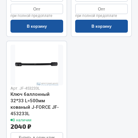
Запчасти на полуприцепы
Опт
Опт
при полной предоплате
при полной предоплате
Амортизаторы для полуприцепов
В корзину
В корзину
Весь раздел
Запчасти КамАЗ
Двигатель
Система питания
Система выпуска газа
Арт. JF-453233L
Ключ баллонный
Система охлаждения
32*33 L=500мм
Сцепление
кованый J-FORCE JF-
Коробка передач
453233L
В наличии
Коробка передач ZF
2040 ₽
Показать ещё
Купить в один клик