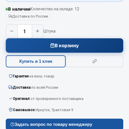
Вымпела
В наличии
Количество на складе: 12
Показать ещё
Доставка по России
Весь раздел
−
+
Штука
В корзину
Смазочные материалы
Масла
Купить в 1 клик
Охладжающие жидкости
Технические жидкости
Гарантия
на весь товар
Доставка
по всей России
Весь раздел
Оригинал
от проверенного поставщика
МЕТИЗЫ
Самовывоз
Иркутск, Трактовая 9
Болты
Задать вопрос по товару менеджеру
Гайки