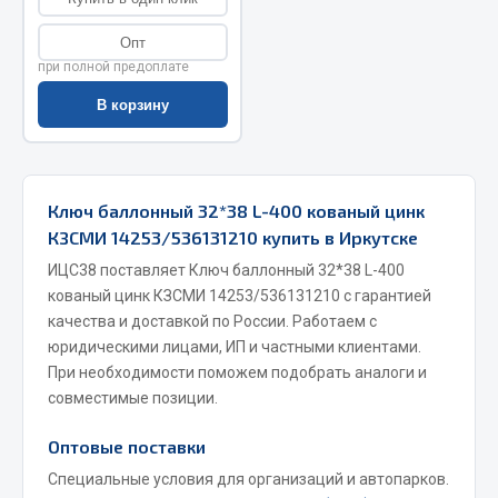
Весь раздел
Опт
при полной предоплате
Запчасти МАЗ
В корзину
Система питания
Подвеска
Ключ баллонный 32*38 L-400 кованый цинк
Тормозная система
КЗСМИ 14253/536131210 купить в Иркутске
Двери
ИЦС38 поставляет Ключ баллонный 32*38 L-400
Окно ветровое
кованый цинк КЗСМИ 14253/536131210 с гарантией
Двигатель
качества и доставкой по России. Работаем с
Электрооборудование
юридическими лицами, ИП и частными клиентами.
При необходимости поможем подобрать аналоги и
Показать ещё
совместимые позиции.
Весь раздел
Оптовые поставки
Специальные условия для организаций и автопарков.
Запчасти Урал