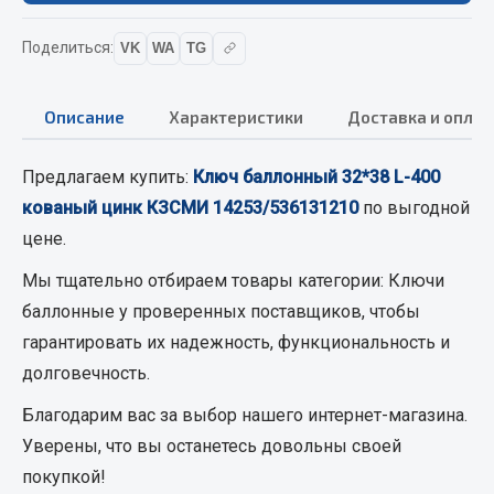
Кольца стопорные
Поделиться:
VK
WA
TG
Пресс-масленки
Пробки
Пружины
Описание
Характеристики
Доставка и оплат
Хомуты
Предлагаем купить:
Ключ баллонный 32*38 L-400
Показать ещё
кованый цинк КЗСМИ 14253/536131210
по выгодной
Весь раздел
цене.
Мы тщательно отбираем товары категории:
Ключи
Соединительные элементы
баллонные
у проверенных поставщиков, чтобы
гарантировать их надежность, функциональность и
Camozzi
долговечность.
Адаптеры и переходники
Благодарим вас за выбор нашего интернет-магазина.
Тройники
Уверены, что вы останетесь довольны своей
Трубки, муфты, гайки
покупкой!
Угольники