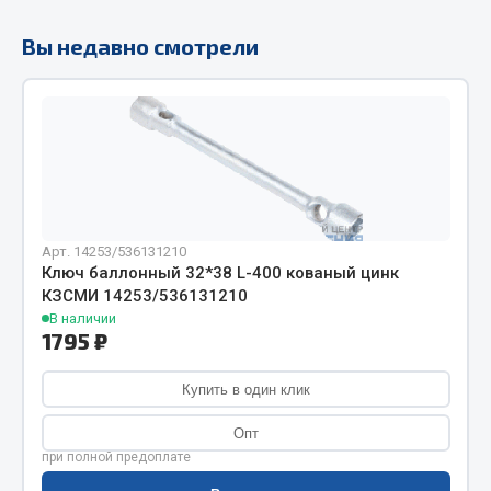
Фитинги
Вы недавно смотрели
Штуцеры
Весь раздел
Инструмент
Автомобильный инструмент
Арт. 14253/536131210
Измерительный инструмент
Ключ баллонный 32*38 L-400 кованый цинк
Крепежный инструмент
КЗСМИ 14253/536131210
Режущий инструмент
В наличии
1795 ₽
Силовое оборудование
Слесарный инструмент
Купить в один клик
Столярный инструмент
Опт
Показать ещё
при полной предоплате