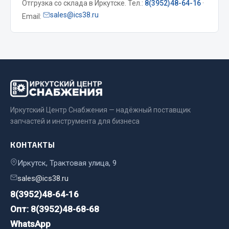
Отгрузка со склада в Иркутске. Тел.:
8(3952)48-64-16
·
sales@ics38.ru
Email:
Двигатель
Мост задний
Система питания
Система выпуска газа
Система охлаждения
Сцепление
Тормозная система
Иркутский Центр Снабжения — надёжный поставщик
запчастей и инструмента для бизнеса
Показать ещё
КОНТАКТЫ
Весь раздел
Иркутск, Трактовая улица, 9
sales@ics38.ru
Запчасти ЯМЗ
8(3952)48-64-16
Двигатель
Опт: 8(3952)48-68-68
Система питания
WhatsApp