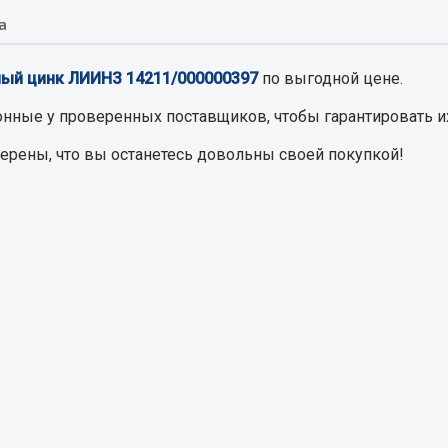
а
Запчасти на полупри
обильная электрика
ный цинк ЛИИНЗ 14211/000000397
по выгодной цене.
Амортизаторы для полуприц
ы
онные
у проверенных поставщиков, чтобы гарантировать и
 и предохранителей
верены, что вы останетесь довольны своей покупкой!
рузочные
ли и переключатели
е
ли кнопочные
ль массы
Показать ещё
Весь раздел
сти Урал
Запчасти ЯМЗ