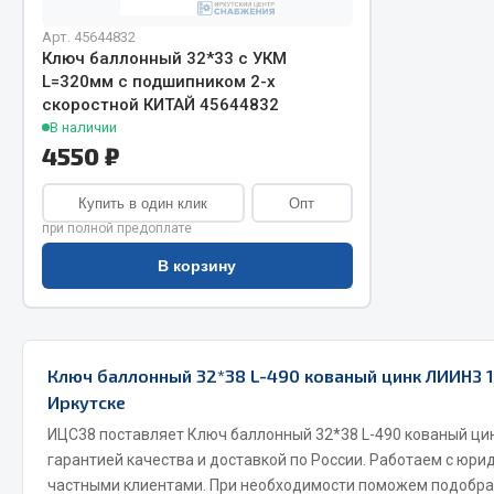
Арт. 45644832
Ключ баллонный 32*33 с УКМ
L=320мм с подшипником 2-х
скоростной КИТАЙ 45644832
В наличии
4550 ₽
Купить в один клик
Опт
Хозтовары
Шино
при полной предоплате
В корзину
Горелки, баллоны, плитки газовые
Автохимия
Замки
Вентили
Лампы паяльные, керосиновые
Инструмен
Сантехника
шиномонт
Ключ баллонный 32*38 L-490 кованый цинк ЛИИНЗ 
Спецодежда
Материалы
Иркутске
Лестницы, стремянки
ИЦС38 поставляет Ключ баллонный 32*38 L-490 кованый ци
Товары для дома
гарантией качества и доставкой по России. Работаем с юри
частными клиентами. При необходимости поможем подобра