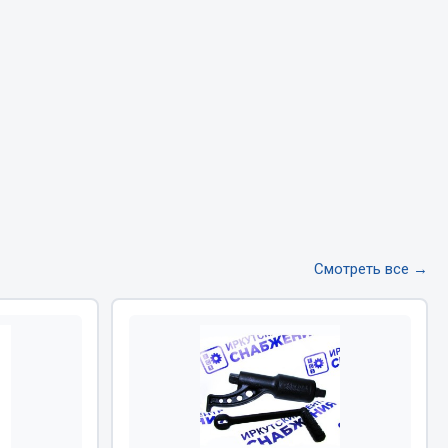
Тормозная система
Двигатель
Подвеска
Система питания
Система выпуска газа
Система охлаждения
Сцепление
Показать ещё
Смотреть все →
Весь раздел
Всё для сварки
Газосварка
Маски, краги сварщика