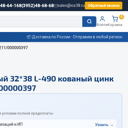
)48-64-16
8(3952)48-68-68
sales@ics38.ru
Обратный звонок
0
Войти
Корзина
📦 Доставка по России · Отправим в любой регион
211/000000397
Смазочные материалы
й 32*38 L-490 кованый цинк
Масла
00000397
Охладжающие жидкости
Технические жидкости
ьные
и условии полной предоплаты
изаций и ИП
Узнать →