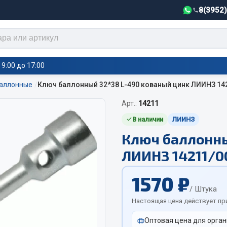
8(3952
9:00 до 17:00
аллонные
Ключ баллонный 32*38 L-490 кованый цинк ЛИИНЗ 14
Арт.:
14211
тели салона,
Автотовары
греватели
В наличии
ЛИИНЗ
Ключ баллонны
Автозвук
е воздушные отопители
ЛИИНЗ 14211/0
Автокаталоги
е подогреватели
Аксессуары автомобильные
 салона
1570 ₽
Аптечки и знаки автомобил
тели тосола
/ Штука
Брызговики
Настоящая цена действует пр
Вентиляторы кабины
Оптовая цена для орган
Вымпела