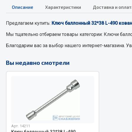
Описание
Характеристики
Доставка и оплат
РТИ
Автом
Предлагаем купить:
Ключ баллонный 32*38 L-490 кова
Кольца уплотнительные
Автоламп
Мы тщательно отбираем товары категории:
Ключи балл
Лента конвейерная
Блоки реле
Благодарим вас за выбор нашего интернет-магазина. У
Манжеты
Вилки наг
Паронит
Выключате
Вы недавно смотрели
Патрубки
клавишны
Прокладки
Выключате
Рукава высокого давления
Выключате
Изолента
Показать ещё
Весь раздел
Весь раздел
Арт. 14211
Запча
Запчасти МАЗ
Ключ баллонный 32*38 L-490