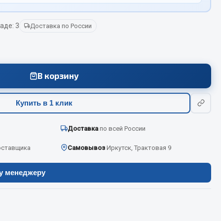
аде: 3
Доставка по России
Весь раздел
Цепи подъёмные
В корзину
Весь раздел
Купить в 1 клик
Доставка
по всей России
оставщика
Самовывоз
Иркутск, Трактовая 9
ру менеджеру