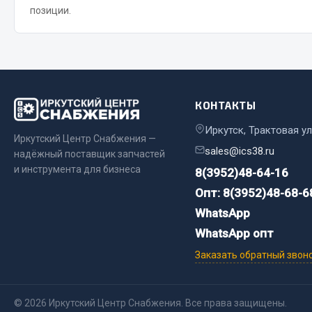
позиции.
Весь раздел
Весь раздел
Прочий инструмент
КОНТАКТЫ
Ящики для инструмента и органайзеры
Сумки для инструмента
Иркутск, Трактовая ул
Иркутский Центр Снабжения —
Хозяйственные товары
sales@ics38.ru
надёжный поставщик запчастей
Пушки тепловые
и инструмента для бизнеса
8(3952)48-64-16
Опт: 8(3952)48-68-6
Весь раздел
WhatsApp
WhatsApp опт
Заказать обратный звон
© 2026 Иркутский Центр Снабжения. Все права защищены.