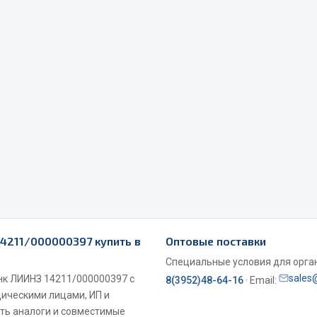
Весь раздел
Садовый инвентарь
монтаж
 для шиномонтажа
Весь раздел
т и оборудование для
жа
14211/000000397 купить в
Оптовые поставки
 для ремонта шин и камер
Специальные условия для органи
sales
нк ЛИИНЗ 14211/000000397 с
8(3952)48-64-16
· Email:
дическими лицами, ИП и
ть аналоги и совместимые