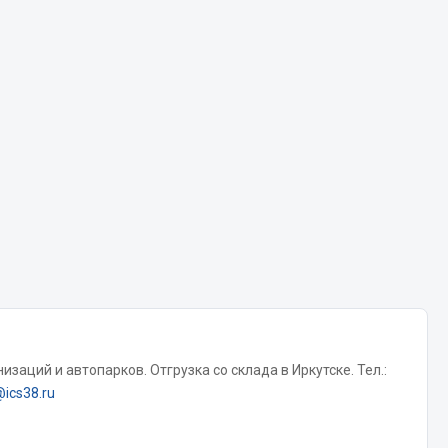
Chevron
Cosmo
Показать ещё
Весь раздел
Аккумуляторы
ТАВ
ЯМАЛ
Solite
ТЮМЕНЬ
OURSUN
заций и автопарков. Отгрузка со склада в Иркутске. Тел.:
FORVARD
@ics38.ru
DELТА