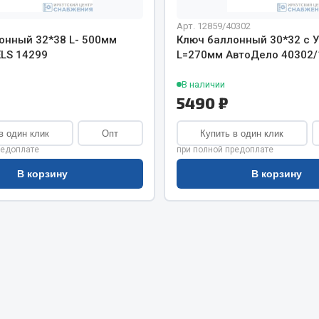
хлаждения
Vic
Арт. 12859/40302
Автоторг
онный 32*38 L- 500мм
Ключ баллонный 30*32 c 
няя
Дифа
LS 14299
L=270мм АвтоДело 40302/
 система
Цитрон
орудование
В наличии
Фильтры DONALDSON
5490 ₽
Показать ещё
Показать ещё
в один клик
Опт
Купить в один клик
Весь раздел
редоплате
при полной предоплате
В корзину
В корзину
ипники
Стяжки, тросы, канат
Стропы
Стяжки
Тросы