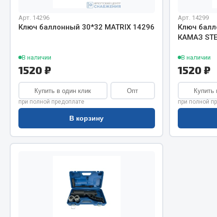
Система о
Колеса и шины
Сцепление
Система охлаждения
Арт. 14296
Арт. 14299
Ключ баллонный 30*32 MATRIX 14296
Ключ балл
Ось перед
Подвеска
КАМАЗ STE
Тормозная
Кабина
Электрооб
Оперение кабины
В наличии
В наличии
1520 ₽
1520 ₽
Показать ещё
Купить в один клик
Опт
Купить 
Весь раздел
Весь раздел
при полной предоплате
при полной п
В корзину
Подш
CUMMINS HAFFEN
Весь раздел
Весь раздел