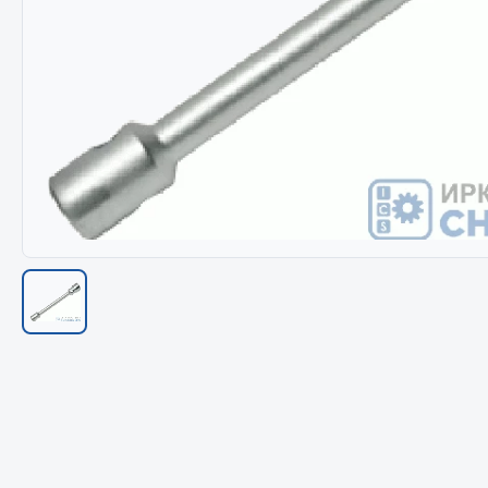
Весь раздел
Весь раздел
МЕТИЗЫ
Соед
Болты
Camozzi
Гайки
Адаптеры 
Кольца стопорные
Тройники
Пресс-масленки
Трубки, му
Пробки
Угольники
Пружины
Фитинги
Хомуты
Штуцеры
Показать ещё
Весь раздел
Весь раздел