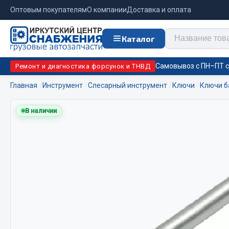
Оптовым покупателям
О компании
Доставка и оплата
Каталог
Самовывоз с ПН–ПТ с 
Ремонт и диагностика форсунок и ТНВД
Главная
Инструмент
Слесарный инструмент
Ключи
Ключи б
Отопи
В наличии
Цепи противоскольжения
подо
Автономны
ЦЕПИ РОССИЯ
Жидкостны
ЦЕПИ BOHU (Китай)
Отопители
Изготовление цепей на колеса BOHU
Подогрева
QITONG