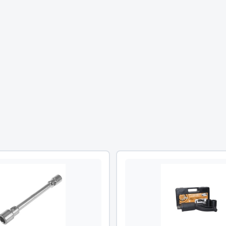
Двигатель
ий
Система питания
итания
Система выпуска газа
пуска газа
Система охлаждения
хлаждения
Коробка передач
Рулевое управление
 система
Тормозная система
Показать ещё
Показать ещё
Весь раздел
сти FAW
Фильтры
JSB
Mann-filter