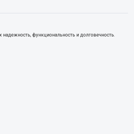
Запчасти КамАЗ
цепы
Двигатель
епов
х надежность, функциональность и долговечность.
Система питания
Система выпуска газа
Система охлаждения
Сцепление
Коробка передач
Коробка передач ZF
Показать ещё
Весь раздел
Запчасти HOWO