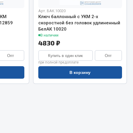
Сварочное оборудование
Сварочные материалы
Арт. БАК.10020
УКМ
Ключ баллонный с УКМ 2-х
12859
скоростной без головок удлиненный
БелАК 10020
В наличии
4830 ₽
Опт
Купить в один клик
Опт
Весь раздел
при полной предоплате
В корзину
Автохимия
ы
3 ton
Abro
Agat auto
Alteco
Aвтосил